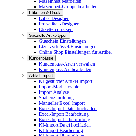
Maßeinheit bearbeiten
Maßeinheit-Gruppe bearbeiten
Etiketten & Druck
Label-Designer
Preisetikett-Designer
Etiketten drucken
Spezielle Artikeltypen
Gutschein-Einstellungen
Lizenzschlüssel-Einstellungen
Online-Shop Einstellungen für Artikel
Kundenpässe
Kundenpass-Arten verwalten
Kundenpass-Art bearbeiten
Artikel-Import
KI-gestützter Artikel-Import
Import-Modus wählen
Import-Analyse
Spaltenzuordnung
Manueller Excel-Import
Excel-Import Datei hochladen
Excel-Import Bearbeitung
Excel-Import Überprüfung
KI-Import Datei hochladen
KI-Import Bearbeitung
KI-Import Überprüfung