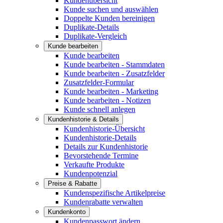
Kundenübersicht
Kunde suchen und auswählen
Doppelte Kunden bereinigen
Duplikate-Details
Duplikate-Vergleich
Kunde bearbeiten
Kunde bearbeiten
Kunde bearbeiten - Stammdaten
Kunde bearbeiten - Zusatzfelder
Zusatzfelder-Formular
Kunde bearbeiten - Marketing
Kunde bearbeiten - Notizen
Kunde schnell anlegen
Kundenhistorie & Details
Kundenhistorie-Übersicht
Kundenhistorie-Details
Details zur Kundenhistorie
Bevorstehende Termine
Verkaufte Produkte
Kundenpotenzial
Preise & Rabatte
Kundenspezifische Artikelpreise
Kundenrabatte verwalten
Kundenkonto
Kundenpasswort ändern