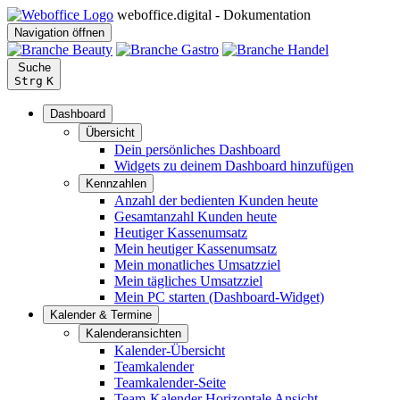
weboffice.digital - Dokumentation
Navigation öffnen
Suche
Strg
K
Dashboard
Übersicht
Dein persönliches Dashboard
Widgets zu deinem Dashboard hinzufügen
Kennzahlen
Anzahl der bedienten Kunden heute
Gesamtanzahl Kunden heute
Heutiger Kassenumsatz
Mein heutiger Kassenumsatz
Mein monatliches Umsatzziel
Mein tägliches Umsatzziel
Mein PC starten (Dashboard-Widget)
Kalender & Termine
Kalenderansichten
Kalender-Übersicht
Teamkalender
Teamkalender-Seite
Team-Kalender Horizontale Ansicht