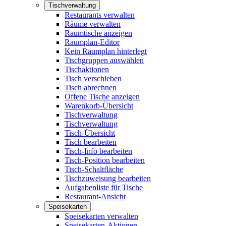
Tischverwaltung
Restaurants verwalten
Räume verwalten
Raumtische anzeigen
Raumplan-Editor
Kein Raumplan hinterlegt
Tischgruppen auswählen
Tischaktionen
Tisch verschieben
Tisch abrechnen
Offene Tische anzeigen
Warenkorb-Übersicht
Tischverwaltung
Tischverwaltung
Tisch-Übersicht
Tisch bearbeiten
Tisch-Info bearbeiten
Tisch-Position bearbeiten
Tisch-Schaltfläche
Tischzuweisung bearbeiten
Aufgabenliste für Tische
Restaurant-Ansicht
Speisekarten
Speisekarten verwalten
Speisekarten-Aktionen