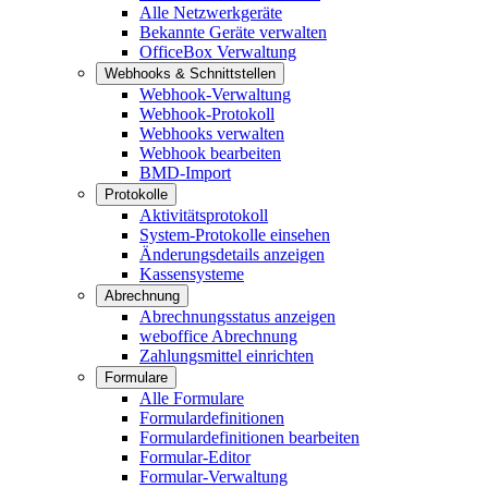
Alle Netzwerkgeräte
Bekannte Geräte verwalten
OfficeBox Verwaltung
Webhooks & Schnittstellen
Webhook-Verwaltung
Webhook-Protokoll
Webhooks verwalten
Webhook bearbeiten
BMD-Import
Protokolle
Aktivitätsprotokoll
System-Protokolle einsehen
Änderungsdetails anzeigen
Kassensysteme
Abrechnung
Abrechnungsstatus anzeigen
weboffice Abrechnung
Zahlungsmittel einrichten
Formulare
Alle Formulare
Formulardefinitionen
Formulardefinitionen bearbeiten
Formular-Editor
Formular-Verwaltung