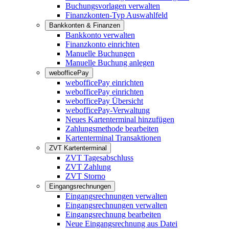
Buchungsvorlagen verwalten
Finanzkonten-Typ Auswahlfeld
Bankkonten & Finanzen
Bankkonto verwalten
Finanzkonto einrichten
Manuelle Buchungen
Manuelle Buchung anlegen
webofficePay
webofficePay einrichten
webofficePay einrichten
webofficePay Übersicht
webofficePay-Verwaltung
Neues Kartenterminal hinzufügen
Zahlungsmethode bearbeiten
Kartenterminal Transaktionen
ZVT Kartenterminal
ZVT Tagesabschluss
ZVT Zahlung
ZVT Storno
Eingangsrechnungen
Eingangsrechnungen verwalten
Eingangsrechnungen verwalten
Eingangsrechnung bearbeiten
Neue Eingangsrechnung aus Datei