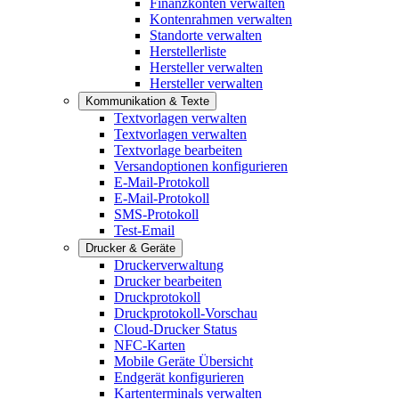
Finanzkonten verwalten
Kontenrahmen verwalten
Standorte verwalten
Herstellerliste
Hersteller verwalten
Hersteller verwalten
Kommunikation & Texte
Textvorlagen verwalten
Textvorlagen verwalten
Textvorlage bearbeiten
Versandoptionen konfigurieren
E-Mail-Protokoll
E-Mail-Protokoll
SMS-Protokoll
Test-Email
Drucker & Geräte
Druckerverwaltung
Drucker bearbeiten
Druckprotokoll
Druckprotokoll-Vorschau
Cloud-Drucker Status
NFC-Karten
Mobile Geräte Übersicht
Endgerät konfigurieren
Kartenterminals verwalten