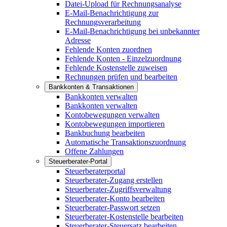
Datei-Upload für Rechnungsanalyse
E-Mail-Benachrichtigung zur
Rechnungsverarbeitung
E-Mail-Benachrichtigung bei unbekannter
Adresse
Fehlende Konten zuordnen
Fehlende Konten - Einzelzuordnung
Fehlende Kostenstelle zuweisen
Rechnungen prüfen und bearbeiten
Bankkonten & Transaktionen
Bankkonten verwalten
Bankkonten verwalten
Kontobewegungen verwalten
Kontobewegungen importieren
Bankbuchung bearbeiten
Automatische Transaktionszuordnung
Offene Zahlungen
Steuerberater-Portal
Steuerberaterportal
Steuerberater-Zugang erstellen
Steuerberater-Zugriffsverwaltung
Steuerberater-Konto bearbeiten
Steuerberater-Passwort setzen
Steuerberater-Kostenstelle bearbeiten
Steuerberater-Steuersatz bearbeiten