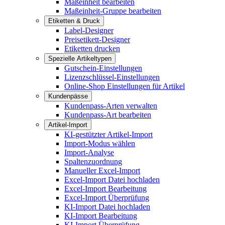
Maßeinheit bearbeiten
Maßeinheit-Gruppe bearbeiten
Etiketten & Druck
Label-Designer
Preisetikett-Designer
Etiketten drucken
Spezielle Artikeltypen
Gutschein-Einstellungen
Lizenzschlüssel-Einstellungen
Online-Shop Einstellungen für Artikel
Kundenpässe
Kundenpass-Arten verwalten
Kundenpass-Art bearbeiten
Artikel-Import
KI-gestützter Artikel-Import
Import-Modus wählen
Import-Analyse
Spaltenzuordnung
Manueller Excel-Import
Excel-Import Datei hochladen
Excel-Import Bearbeitung
Excel-Import Überprüfung
KI-Import Datei hochladen
KI-Import Bearbeitung
KI-Import Überprüfung