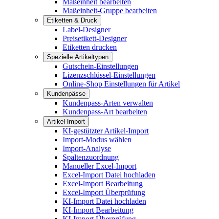
Maßeinheit bearbeiten
Maßeinheit-Gruppe bearbeiten
Etiketten & Druck
Label-Designer
Preisetikett-Designer
Etiketten drucken
Spezielle Artikeltypen
Gutschein-Einstellungen
Lizenzschlüssel-Einstellungen
Online-Shop Einstellungen für Artikel
Kundenpässe
Kundenpass-Arten verwalten
Kundenpass-Art bearbeiten
Artikel-Import
KI-gestützter Artikel-Import
Import-Modus wählen
Import-Analyse
Spaltenzuordnung
Manueller Excel-Import
Excel-Import Datei hochladen
Excel-Import Bearbeitung
Excel-Import Überprüfung
KI-Import Datei hochladen
KI-Import Bearbeitung
KI-Import Überprüfung