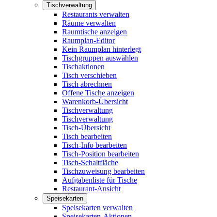
Tischverwaltung
Restaurants verwalten
Räume verwalten
Raumtische anzeigen
Raumplan-Editor
Kein Raumplan hinterlegt
Tischgruppen auswählen
Tischaktionen
Tisch verschieben
Tisch abrechnen
Offene Tische anzeigen
Warenkorb-Übersicht
Tischverwaltung
Tischverwaltung
Tisch-Übersicht
Tisch bearbeiten
Tisch-Info bearbeiten
Tisch-Position bearbeiten
Tisch-Schaltfläche
Tischzuweisung bearbeiten
Aufgabenliste für Tische
Restaurant-Ansicht
Speisekarten
Speisekarten verwalten
Speisekarten-Aktionen