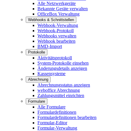
Alle Netzwerkgeräte
Bekannte Geräte verwalten
OfficeBox Verwaltung
Webhooks & Schnittstellen
Webhook-Verwaltung
Webhook-Protokoll
Webhooks verwalten
Webhook bearbeiten
BMD-Import
Protokolle
Aktivitätsprotokoll
System-Protokolle einsehen
Änderungsdetails anzeigen
Kassensysteme
Abrechnung
Abrechnungsstatus anzeigen
weboffice Abrechnung
Zahlungsmittel einrichten
Formulare
Alle Formulare
Formulardefinitionen
Formulardefinitionen bearbeiten
Formular-Editor
Formular-Verwaltung