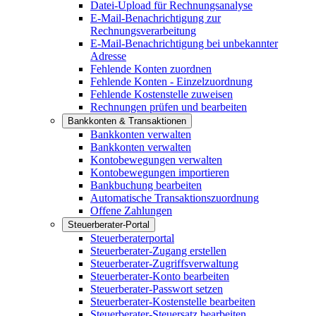
Datei-Upload für Rechnungsanalyse
E-Mail-Benachrichtigung zur
Rechnungsverarbeitung
E-Mail-Benachrichtigung bei unbekannter
Adresse
Fehlende Konten zuordnen
Fehlende Konten - Einzelzuordnung
Fehlende Kostenstelle zuweisen
Rechnungen prüfen und bearbeiten
Bankkonten & Transaktionen
Bankkonten verwalten
Bankkonten verwalten
Kontobewegungen verwalten
Kontobewegungen importieren
Bankbuchung bearbeiten
Automatische Transaktionszuordnung
Offene Zahlungen
Steuerberater-Portal
Steuerberaterportal
Steuerberater-Zugang erstellen
Steuerberater-Zugriffsverwaltung
Steuerberater-Konto bearbeiten
Steuerberater-Passwort setzen
Steuerberater-Kostenstelle bearbeiten
Steuerberater-Steuersatz bearbeiten