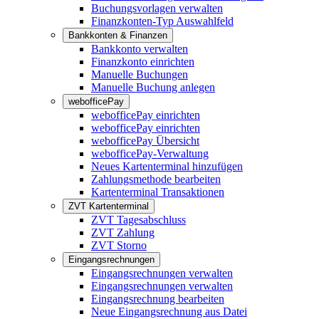
Buchungsvorlagen verwalten
Finanzkonten-Typ Auswahlfeld
Bankkonten & Finanzen
Bankkonto verwalten
Finanzkonto einrichten
Manuelle Buchungen
Manuelle Buchung anlegen
webofficePay
webofficePay einrichten
webofficePay einrichten
webofficePay Übersicht
webofficePay-Verwaltung
Neues Kartenterminal hinzufügen
Zahlungsmethode bearbeiten
Kartenterminal Transaktionen
ZVT Kartenterminal
ZVT Tagesabschluss
ZVT Zahlung
ZVT Storno
Eingangsrechnungen
Eingangsrechnungen verwalten
Eingangsrechnungen verwalten
Eingangsrechnung bearbeiten
Neue Eingangsrechnung aus Datei