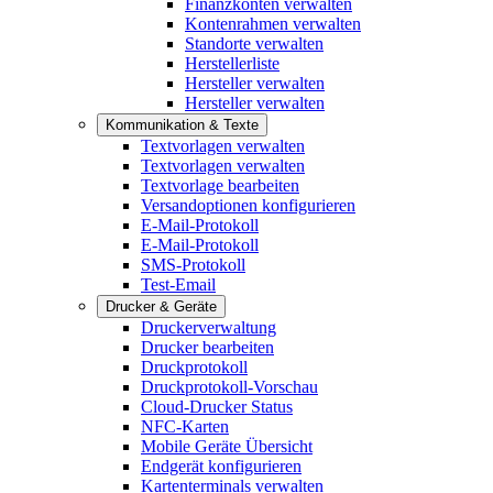
Finanzkonten verwalten
Kontenrahmen verwalten
Standorte verwalten
Herstellerliste
Hersteller verwalten
Hersteller verwalten
Kommunikation & Texte
Textvorlagen verwalten
Textvorlagen verwalten
Textvorlage bearbeiten
Versandoptionen konfigurieren
E-Mail-Protokoll
E-Mail-Protokoll
SMS-Protokoll
Test-Email
Drucker & Geräte
Druckerverwaltung
Drucker bearbeiten
Druckprotokoll
Druckprotokoll-Vorschau
Cloud-Drucker Status
NFC-Karten
Mobile Geräte Übersicht
Endgerät konfigurieren
Kartenterminals verwalten