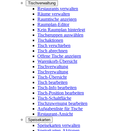
Tischverwaltung
Restaurants verwalten
Räume verwalten
Raumtische anzeigen
Raumplan-Editor
Kein Raumplan hinterlegt
Tischgruppen auswählen
Tischaktionen
Tisch verschieben
Tisch abrechnen
Offene Tische anzeigen
Warenkorb-Übersicht
Tischverwaltung
Tischverwaltung
Tisch-Übersicht
Tisch bearbeiten
Tisch-Info bearbeiten
Tisch-Position bearbeiten
Tisch-Schaltfläche
Tischzuweisung bearbeiten
Aufgabenliste für Tische
Restaurant-Ansicht
Speisekarten
Speisekarten verwalten
Speisekarten-Aktionen