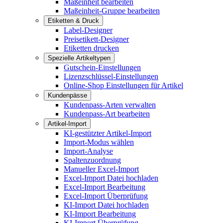
Maßeinheit bearbeiten
Maßeinheit-Gruppe bearbeiten
Etiketten & Druck
Label-Designer
Preisetikett-Designer
Etiketten drucken
Spezielle Artikeltypen
Gutschein-Einstellungen
Lizenzschlüssel-Einstellungen
Online-Shop Einstellungen für Artikel
Kundenpässe
Kundenpass-Arten verwalten
Kundenpass-Art bearbeiten
Artikel-Import
KI-gestützter Artikel-Import
Import-Modus wählen
Import-Analyse
Spaltenzuordnung
Manueller Excel-Import
Excel-Import Datei hochladen
Excel-Import Bearbeitung
Excel-Import Überprüfung
KI-Import Datei hochladen
KI-Import Bearbeitung
KI-Import Überprüfung