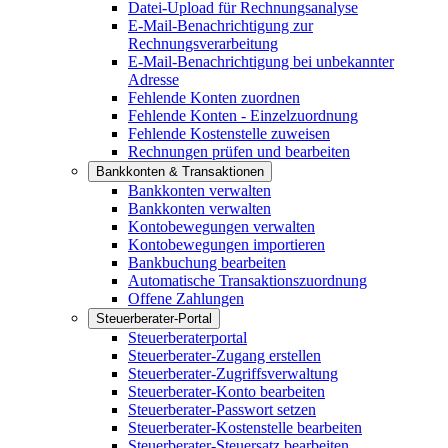
Datei-Upload für Rechnungsanalyse
E-Mail-Benachrichtigung zur
Rechnungsverarbeitung
E-Mail-Benachrichtigung bei unbekannter
Adresse
Fehlende Konten zuordnen
Fehlende Konten - Einzelzuordnung
Fehlende Kostenstelle zuweisen
Rechnungen prüfen und bearbeiten
Bankkonten & Transaktionen
Bankkonten verwalten
Bankkonten verwalten
Kontobewegungen verwalten
Kontobewegungen importieren
Bankbuchung bearbeiten
Automatische Transaktionszuordnung
Offene Zahlungen
Steuerberater-Portal
Steuerberaterportal
Steuerberater-Zugang erstellen
Steuerberater-Zugriffsverwaltung
Steuerberater-Konto bearbeiten
Steuerberater-Passwort setzen
Steuerberater-Kostenstelle bearbeiten
Steuerberater-Steuersatz bearbeiten