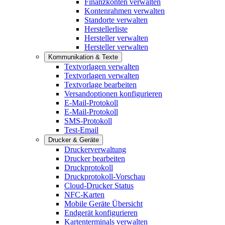
Finanzkonten verwalten
Kontenrahmen verwalten
Standorte verwalten
Herstellerliste
Hersteller verwalten
Hersteller verwalten
Kommunikation & Texte
Textvorlagen verwalten
Textvorlagen verwalten
Textvorlage bearbeiten
Versandoptionen konfigurieren
E-Mail-Protokoll
E-Mail-Protokoll
SMS-Protokoll
Test-Email
Drucker & Geräte
Druckerverwaltung
Drucker bearbeiten
Druckprotokoll
Druckprotokoll-Vorschau
Cloud-Drucker Status
NFC-Karten
Mobile Geräte Übersicht
Endgerät konfigurieren
Kartenterminals verwalten