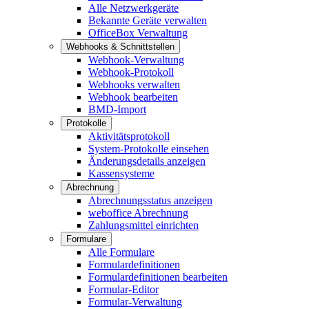
Alle Netzwerkgeräte
Bekannte Geräte verwalten
OfficeBox Verwaltung
Webhooks & Schnittstellen
Webhook-Verwaltung
Webhook-Protokoll
Webhooks verwalten
Webhook bearbeiten
BMD-Import
Protokolle
Aktivitätsprotokoll
System-Protokolle einsehen
Änderungsdetails anzeigen
Kassensysteme
Abrechnung
Abrechnungsstatus anzeigen
weboffice Abrechnung
Zahlungsmittel einrichten
Formulare
Alle Formulare
Formulardefinitionen
Formulardefinitionen bearbeiten
Formular-Editor
Formular-Verwaltung