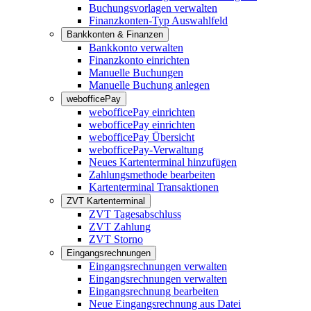
Buchungsvorlagen verwalten
Finanzkonten-Typ Auswahlfeld
Bankkonten & Finanzen
Bankkonto verwalten
Finanzkonto einrichten
Manuelle Buchungen
Manuelle Buchung anlegen
webofficePay
webofficePay einrichten
webofficePay einrichten
webofficePay Übersicht
webofficePay-Verwaltung
Neues Kartenterminal hinzufügen
Zahlungsmethode bearbeiten
Kartenterminal Transaktionen
ZVT Kartenterminal
ZVT Tagesabschluss
ZVT Zahlung
ZVT Storno
Eingangsrechnungen
Eingangsrechnungen verwalten
Eingangsrechnungen verwalten
Eingangsrechnung bearbeiten
Neue Eingangsrechnung aus Datei