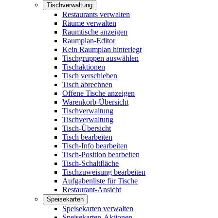
Tischverwaltung
Restaurants verwalten
Räume verwalten
Raumtische anzeigen
Raumplan-Editor
Kein Raumplan hinterlegt
Tischgruppen auswählen
Tischaktionen
Tisch verschieben
Tisch abrechnen
Offene Tische anzeigen
Warenkorb-Übersicht
Tischverwaltung
Tischverwaltung
Tisch-Übersicht
Tisch bearbeiten
Tisch-Info bearbeiten
Tisch-Position bearbeiten
Tisch-Schaltfläche
Tischzuweisung bearbeiten
Aufgabenliste für Tische
Restaurant-Ansicht
Speisekarten
Speisekarten verwalten
Speisekarten-Aktionen