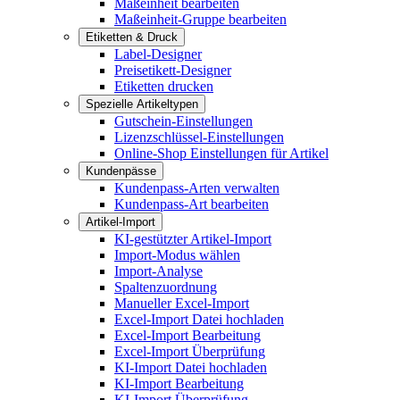
Maßeinheit bearbeiten
Maßeinheit-Gruppe bearbeiten
Etiketten & Druck
Label-Designer
Preisetikett-Designer
Etiketten drucken
Spezielle Artikeltypen
Gutschein-Einstellungen
Lizenzschlüssel-Einstellungen
Online-Shop Einstellungen für Artikel
Kundenpässe
Kundenpass-Arten verwalten
Kundenpass-Art bearbeiten
Artikel-Import
KI-gestützter Artikel-Import
Import-Modus wählen
Import-Analyse
Spaltenzuordnung
Manueller Excel-Import
Excel-Import Datei hochladen
Excel-Import Bearbeitung
Excel-Import Überprüfung
KI-Import Datei hochladen
KI-Import Bearbeitung
KI-Import Überprüfung