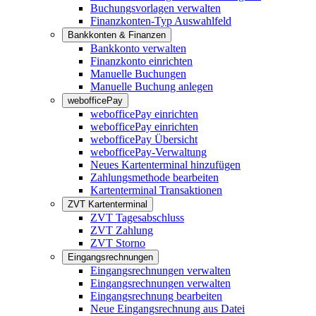
Buchungsvorlagen verwalten
Finanzkonten-Typ Auswahlfeld
Bankkonten & Finanzen
Bankkonto verwalten
Finanzkonto einrichten
Manuelle Buchungen
Manuelle Buchung anlegen
webofficePay
webofficePay einrichten
webofficePay einrichten
webofficePay Übersicht
webofficePay-Verwaltung
Neues Kartenterminal hinzufügen
Zahlungsmethode bearbeiten
Kartenterminal Transaktionen
ZVT Kartenterminal
ZVT Tagesabschluss
ZVT Zahlung
ZVT Storno
Eingangsrechnungen
Eingangsrechnungen verwalten
Eingangsrechnungen verwalten
Eingangsrechnung bearbeiten
Neue Eingangsrechnung aus Datei