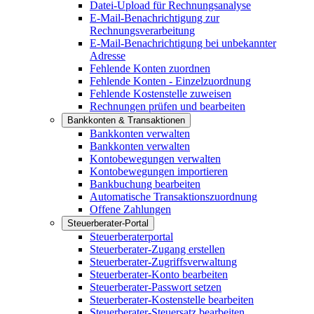
Datei-Upload für Rechnungsanalyse
E-Mail-Benachrichtigung zur
Rechnungsverarbeitung
E-Mail-Benachrichtigung bei unbekannter
Adresse
Fehlende Konten zuordnen
Fehlende Konten - Einzelzuordnung
Fehlende Kostenstelle zuweisen
Rechnungen prüfen und bearbeiten
Bankkonten & Transaktionen
Bankkonten verwalten
Bankkonten verwalten
Kontobewegungen verwalten
Kontobewegungen importieren
Bankbuchung bearbeiten
Automatische Transaktionszuordnung
Offene Zahlungen
Steuerberater-Portal
Steuerberaterportal
Steuerberater-Zugang erstellen
Steuerberater-Zugriffsverwaltung
Steuerberater-Konto bearbeiten
Steuerberater-Passwort setzen
Steuerberater-Kostenstelle bearbeiten
Steuerberater-Steuersatz bearbeiten