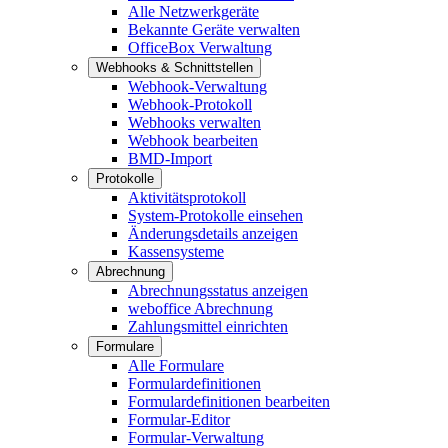
Alle Netzwerkgeräte
Bekannte Geräte verwalten
OfficeBox Verwaltung
Webhooks & Schnittstellen
Webhook-Verwaltung
Webhook-Protokoll
Webhooks verwalten
Webhook bearbeiten
BMD-Import
Protokolle
Aktivitätsprotokoll
System-Protokolle einsehen
Änderungsdetails anzeigen
Kassensysteme
Abrechnung
Abrechnungsstatus anzeigen
weboffice Abrechnung
Zahlungsmittel einrichten
Formulare
Alle Formulare
Formulardefinitionen
Formulardefinitionen bearbeiten
Formular-Editor
Formular-Verwaltung