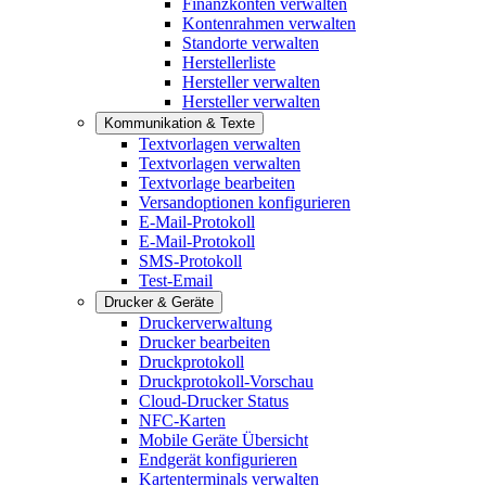
Finanzkonten verwalten
Kontenrahmen verwalten
Standorte verwalten
Herstellerliste
Hersteller verwalten
Hersteller verwalten
Kommunikation & Texte
Textvorlagen verwalten
Textvorlagen verwalten
Textvorlage bearbeiten
Versandoptionen konfigurieren
E-Mail-Protokoll
E-Mail-Protokoll
SMS-Protokoll
Test-Email
Drucker & Geräte
Druckerverwaltung
Drucker bearbeiten
Druckprotokoll
Druckprotokoll-Vorschau
Cloud-Drucker Status
NFC-Karten
Mobile Geräte Übersicht
Endgerät konfigurieren
Kartenterminals verwalten