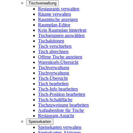
Tischverwaltung
Restaurants verwalten
Räume verwalten
Raumtische anzeigen
Raumplan-Editor
Kein Raumplan hinterlegt
Tischgruppen auswählen
Tischaktionen
Tisch verschieben
Tisch abrechnen
Offene Tische anzeigen
Warenkorb-Übersicht
Tischverwaltung
Tischverwaltung
Tisch-Übersicht
Tisch bearbeiten
Tisch-Info bearbeiten
Tisch-Position bearbeiten
Tisch-Schaltfläche
Tischzuweisung bearbeiten
Aufgabenliste für Tische
Restaurant-Ansicht
Speisekarten
Speisekarten verwalten
Speisekarten-Aktionen