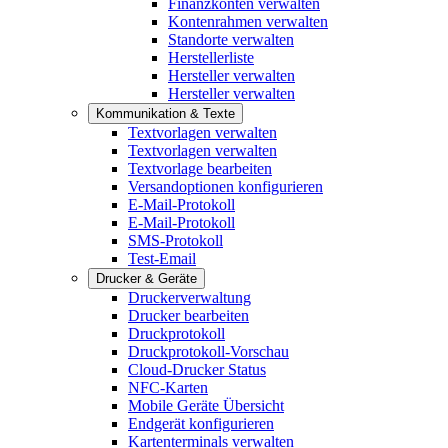
Finanzkonten verwalten
Kontenrahmen verwalten
Standorte verwalten
Herstellerliste
Hersteller verwalten
Hersteller verwalten
Kommunikation & Texte
Textvorlagen verwalten
Textvorlagen verwalten
Textvorlage bearbeiten
Versandoptionen konfigurieren
E-Mail-Protokoll
E-Mail-Protokoll
SMS-Protokoll
Test-Email
Drucker & Geräte
Druckerverwaltung
Drucker bearbeiten
Druckprotokoll
Druckprotokoll-Vorschau
Cloud-Drucker Status
NFC-Karten
Mobile Geräte Übersicht
Endgerät konfigurieren
Kartenterminals verwalten