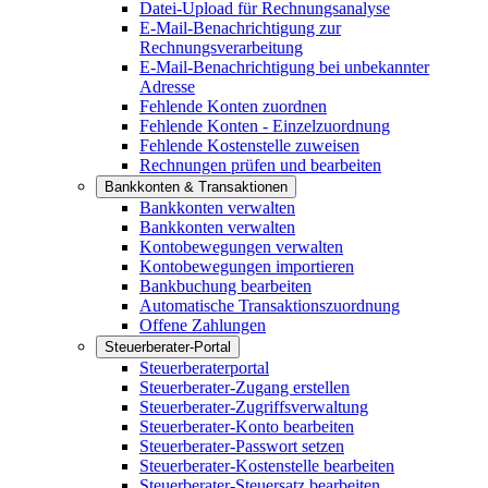
Datei-Upload für Rechnungsanalyse
E-Mail-Benachrichtigung zur
Rechnungsverarbeitung
E-Mail-Benachrichtigung bei unbekannter
Adresse
Fehlende Konten zuordnen
Fehlende Konten - Einzelzuordnung
Fehlende Kostenstelle zuweisen
Rechnungen prüfen und bearbeiten
Bankkonten & Transaktionen
Bankkonten verwalten
Bankkonten verwalten
Kontobewegungen verwalten
Kontobewegungen importieren
Bankbuchung bearbeiten
Automatische Transaktionszuordnung
Offene Zahlungen
Steuerberater-Portal
Steuerberaterportal
Steuerberater-Zugang erstellen
Steuerberater-Zugriffsverwaltung
Steuerberater-Konto bearbeiten
Steuerberater-Passwort setzen
Steuerberater-Kostenstelle bearbeiten
Steuerberater-Steuersatz bearbeiten