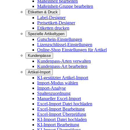
Maßeinheit bearbeiten
Maßeinheit-Gruppe bearbeiten
Etiketten & Druck
Label-Designer
Preisetikett-Designer
Etiketten drucken
Spezielle Artikeltypen
Gutschein-Einstellungen
Lizenzschlüssel-Einstellungen
Online-Shop Einstellungen für Artikel
Kundenpässe
Kundenpass-Arten verwalten
Kundenpass-Art bearbeiten
Artikel-Import
KI-gestützter Artikel-Import
Import-Modus wählen
Import-Analyse
Spaltenzuordnung
Manueller Excel-Import
Excel-Import Datei hochladen
Excel-Import Bearbeitung
Excel-Import Überprüfung
KI-Import Datei hochladen
KI-Import Bearbeitung
KI-Import Überprüfung