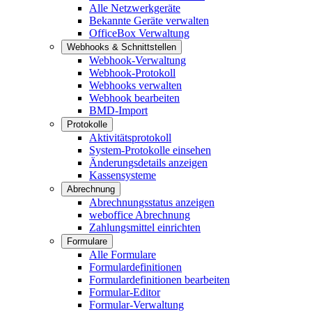
Alle Netzwerkgeräte
Bekannte Geräte verwalten
OfficeBox Verwaltung
Webhooks & Schnittstellen
Webhook-Verwaltung
Webhook-Protokoll
Webhooks verwalten
Webhook bearbeiten
BMD-Import
Protokolle
Aktivitätsprotokoll
System-Protokolle einsehen
Änderungsdetails anzeigen
Kassensysteme
Abrechnung
Abrechnungsstatus anzeigen
weboffice Abrechnung
Zahlungsmittel einrichten
Formulare
Alle Formulare
Formulardefinitionen
Formulardefinitionen bearbeiten
Formular-Editor
Formular-Verwaltung