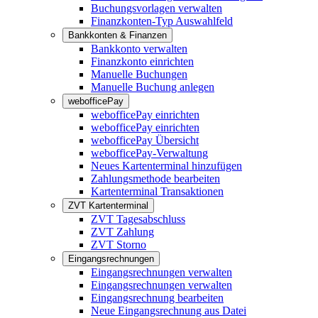
Buchungsvorlagen verwalten
Finanzkonten-Typ Auswahlfeld
Bankkonten & Finanzen
Bankkonto verwalten
Finanzkonto einrichten
Manuelle Buchungen
Manuelle Buchung anlegen
webofficePay
webofficePay einrichten
webofficePay einrichten
webofficePay Übersicht
webofficePay-Verwaltung
Neues Kartenterminal hinzufügen
Zahlungsmethode bearbeiten
Kartenterminal Transaktionen
ZVT Kartenterminal
ZVT Tagesabschluss
ZVT Zahlung
ZVT Storno
Eingangsrechnungen
Eingangsrechnungen verwalten
Eingangsrechnungen verwalten
Eingangsrechnung bearbeiten
Neue Eingangsrechnung aus Datei