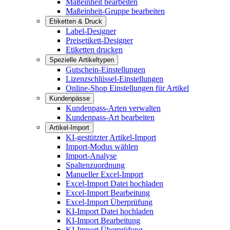
Maßeinheit bearbeiten
Maßeinheit-Gruppe bearbeiten
Etiketten & Druck
Label-Designer
Preisetikett-Designer
Etiketten drucken
Spezielle Artikeltypen
Gutschein-Einstellungen
Lizenzschlüssel-Einstellungen
Online-Shop Einstellungen für Artikel
Kundenpässe
Kundenpass-Arten verwalten
Kundenpass-Art bearbeiten
Artikel-Import
KI-gestützter Artikel-Import
Import-Modus wählen
Import-Analyse
Spaltenzuordnung
Manueller Excel-Import
Excel-Import Datei hochladen
Excel-Import Bearbeitung
Excel-Import Überprüfung
KI-Import Datei hochladen
KI-Import Bearbeitung
KI-Import Überprüfung