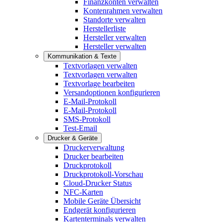
Finanzkonten verwalten
Kontenrahmen verwalten
Standorte verwalten
Herstellerliste
Hersteller verwalten
Hersteller verwalten
Kommunikation & Texte
Textvorlagen verwalten
Textvorlagen verwalten
Textvorlage bearbeiten
Versandoptionen konfigurieren
E-Mail-Protokoll
E-Mail-Protokoll
SMS-Protokoll
Test-Email
Drucker & Geräte
Druckerverwaltung
Drucker bearbeiten
Druckprotokoll
Druckprotokoll-Vorschau
Cloud-Drucker Status
NFC-Karten
Mobile Geräte Übersicht
Endgerät konfigurieren
Kartenterminals verwalten