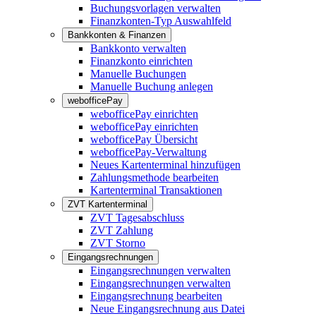
Buchungsvorlagen verwalten
Finanzkonten-Typ Auswahlfeld
Bankkonten & Finanzen
Bankkonto verwalten
Finanzkonto einrichten
Manuelle Buchungen
Manuelle Buchung anlegen
webofficePay
webofficePay einrichten
webofficePay einrichten
webofficePay Übersicht
webofficePay-Verwaltung
Neues Kartenterminal hinzufügen
Zahlungsmethode bearbeiten
Kartenterminal Transaktionen
ZVT Kartenterminal
ZVT Tagesabschluss
ZVT Zahlung
ZVT Storno
Eingangsrechnungen
Eingangsrechnungen verwalten
Eingangsrechnungen verwalten
Eingangsrechnung bearbeiten
Neue Eingangsrechnung aus Datei