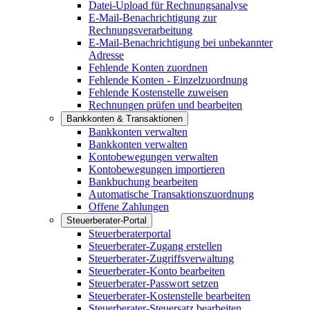
Datei-Upload für Rechnungsanalyse
E-Mail-Benachrichtigung zur
Rechnungsverarbeitung
E-Mail-Benachrichtigung bei unbekannter
Adresse
Fehlende Konten zuordnen
Fehlende Konten - Einzelzuordnung
Fehlende Kostenstelle zuweisen
Rechnungen prüfen und bearbeiten
Bankkonten & Transaktionen
Bankkonten verwalten
Bankkonten verwalten
Kontobewegungen verwalten
Kontobewegungen importieren
Bankbuchung bearbeiten
Automatische Transaktionszuordnung
Offene Zahlungen
Steuerberater-Portal
Steuerberaterportal
Steuerberater-Zugang erstellen
Steuerberater-Zugriffsverwaltung
Steuerberater-Konto bearbeiten
Steuerberater-Passwort setzen
Steuerberater-Kostenstelle bearbeiten
Steuerberater-Steuersatz bearbeiten