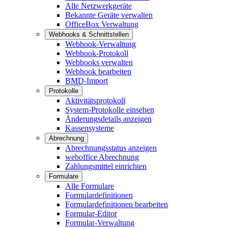
Alle Netzwerkgeräte
Bekannte Geräte verwalten
OfficeBox Verwaltung
Webhooks & Schnittstellen
Webhook-Verwaltung
Webhook-Protokoll
Webhooks verwalten
Webhook bearbeiten
BMD-Import
Protokolle
Aktivitätsprotokoll
System-Protokolle einsehen
Änderungsdetails anzeigen
Kassensysteme
Abrechnung
Abrechnungsstatus anzeigen
weboffice Abrechnung
Zahlungsmittel einrichten
Formulare
Alle Formulare
Formulardefinitionen
Formulardefinitionen bearbeiten
Formular-Editor
Formular-Verwaltung