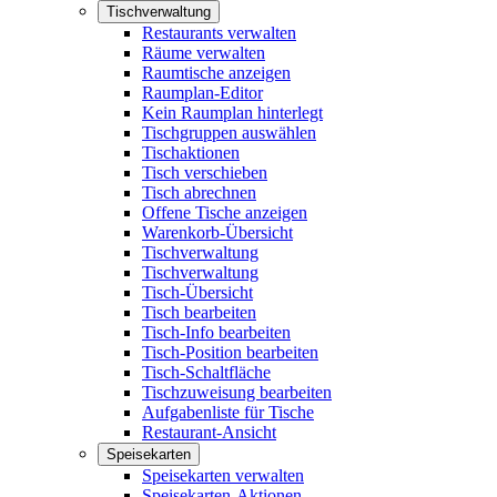
Tischverwaltung
Restaurants verwalten
Räume verwalten
Raumtische anzeigen
Raumplan-Editor
Kein Raumplan hinterlegt
Tischgruppen auswählen
Tischaktionen
Tisch verschieben
Tisch abrechnen
Offene Tische anzeigen
Warenkorb-Übersicht
Tischverwaltung
Tischverwaltung
Tisch-Übersicht
Tisch bearbeiten
Tisch-Info bearbeiten
Tisch-Position bearbeiten
Tisch-Schaltfläche
Tischzuweisung bearbeiten
Aufgabenliste für Tische
Restaurant-Ansicht
Speisekarten
Speisekarten verwalten
Speisekarten-Aktionen