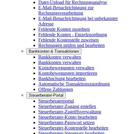
Datei-Upload für Rechnungsanalyse
E-Mail-Benachrichtigung zur
Rechnungsverarbeitung
E-Mail-Benachrichtigung bei unbekannter
Adresse
Fehlende Konten zuordnen
Fehlende Konten - Einzelzuordnung
Fehlende Kostenstelle zuweisen
Rechnungen prüfen und bearbeiten
Bankkonten & Transaktionen
Bankkonten verwalten
Bankkonten verwalten
Kontobewegungen verwalten
Kontobewegungen importieren
Bankbuchung bearbeiten
Automatische Transaktionszuordnung
Offene Zahlungen
Steuerberater-Portal
Steuerberaterportal
Steuerberater-Zugang erstellen
Steuerberater-Zugriffsverwaltung
Steuerberater-Konto bearbeiten
Steuerberater-Passwort setzen
Steuerberater-Kostenstelle bearbeiten
Steuerberater-Steuersatz bearbeiten