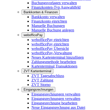
Buchungsvorlagen verwalten
Finanzkonten-Typ Auswahlfeld
Bankkonten & Finanzen
Bankkonto verwalten
Finanzkonto einrichten
Manuelle Buchungen
Manuelle Buchung anlegen
webofficePay
webofficePay einrichten
webofficePay einrichten
webofficePay Übersicht
webofficePay-Verwaltung
Neues Kartenterminal hinzufügen
Zahlungsmethode bearbeiten
Kartenterminal Transaktionen
ZVT Kartenterminal
ZVT Tagesabschluss
ZVT Zahlung
ZVT Storno
Eingangsrechnungen
Eingangsrechnungen verwalten
Eingangsrechnungen verwalten
Eingangsrechnung bearbeiten
Neue Eingangsrechnung aus Datei