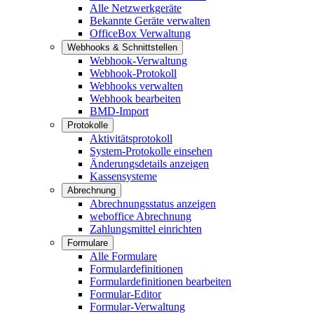
Alle Netzwerkgeräte
Bekannte Geräte verwalten
OfficeBox Verwaltung
Webhooks & Schnittstellen
Webhook-Verwaltung
Webhook-Protokoll
Webhooks verwalten
Webhook bearbeiten
BMD-Import
Protokolle
Aktivitätsprotokoll
System-Protokolle einsehen
Änderungsdetails anzeigen
Kassensysteme
Abrechnung
Abrechnungsstatus anzeigen
weboffice Abrechnung
Zahlungsmittel einrichten
Formulare
Alle Formulare
Formulardefinitionen
Formulardefinitionen bearbeiten
Formular-Editor
Formular-Verwaltung