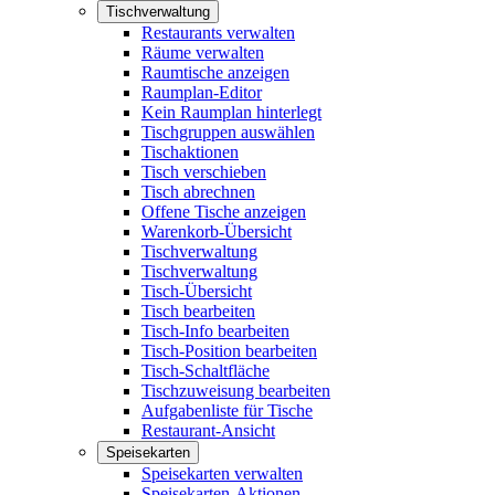
Tischverwaltung
Restaurants verwalten
Räume verwalten
Raumtische anzeigen
Raumplan-Editor
Kein Raumplan hinterlegt
Tischgruppen auswählen
Tischaktionen
Tisch verschieben
Tisch abrechnen
Offene Tische anzeigen
Warenkorb-Übersicht
Tischverwaltung
Tischverwaltung
Tisch-Übersicht
Tisch bearbeiten
Tisch-Info bearbeiten
Tisch-Position bearbeiten
Tisch-Schaltfläche
Tischzuweisung bearbeiten
Aufgabenliste für Tische
Restaurant-Ansicht
Speisekarten
Speisekarten verwalten
Speisekarten-Aktionen