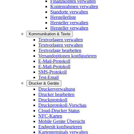
Finanzkonten verwalten
Kontenrahmen verwalten
Standorte verwalten
Herstellerliste
Hersteller verwalten
Hersteller verwalten
Kommunikation & Texte
Textvorlagen verwalten
Textvorlagen verwalten
Textvorlage bearbeiten
Versandoptionen konfigurieren
E-Mail-Protokoll
E-Mail-Protokoll
SMS-Protokoll
Test-Email
Drucker & Geräte
Druckerverwaltung
Drucker bearbeiten
Druckprotokoll
Druckprotokoll-Vorschau
Cloud-Drucker Status
NFC-Karten
Mobile Geräte Übersicht
Endgerät konfigurieren
Kartenterminals verwalten