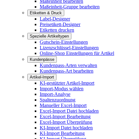
Maßeinheit bearbeiten
Maßeinheit-Gruppe bearbeiten
Etiketten & Druck
Label-Designer
Preisetikett-Designer
Etiketten drucken
Spezielle Artikeltypen
Gutschein-Einstellungen
Lizenzschlüssel-Einstellungen
Online-Shop Einstellungen für Artikel
Kundenpässe
Kundenpass-Arten verwalten
Kundenpass-Art bearbeiten
Artikel-Import
KI-gestützter Artikel-Import
Import-Modus wählen
Import-Analyse
Spaltenzuordnung
Manueller Excel-Import
Excel-Import Datei hochladen
Excel-Import Bearbeitung
Excel-Import Überprüfung
KI-Import Datei hochladen
KI-Import Bearbeitung
KI-Import Überprüfung