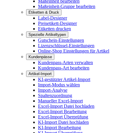
Maßeinheit bearbeiten
Maßeinheit-Gruppe bearbeiten
Etiketten & Druck
Label-Designer
Preisetikett-Designer
Etiketten drucken
Spezielle Artikeltypen
Gutschein-Einstellungen
Lizenzschlüssel-Einstellungen
Online-Shop Einstellungen für Artikel
Kundenpässe
Kundenpass-Arten verwalten
Kundenpass-Art bearbeiten
Artikel-Import
KI-gestützter Artikel-Import
Import-Modus wählen
Import-Analyse
Spaltenzuordnung
Manueller Excel-Import
Excel-Import Datei hochladen
Excel-Import Bearbeitung
Excel-Import Überprüfung
KI-Import Datei hochladen
KI-Import Bearbeitung
KI-Import Überprüfung