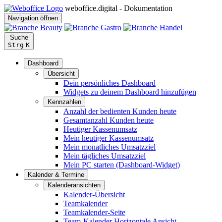
weboffice.digital - Dokumentation
Navigation öffnen
Suche
Strg
K
Dashboard
Übersicht
Dein persönliches Dashboard
Widgets zu deinem Dashboard hinzufügen
Kennzahlen
Anzahl der bedienten Kunden heute
Gesamtanzahl Kunden heute
Heutiger Kassenumsatz
Mein heutiger Kassenumsatz
Mein monatliches Umsatzziel
Mein tägliches Umsatzziel
Mein PC starten (Dashboard-Widget)
Kalender & Termine
Kalenderansichten
Kalender-Übersicht
Teamkalender
Teamkalender-Seite
Team-Kalender Horizontale Ansicht