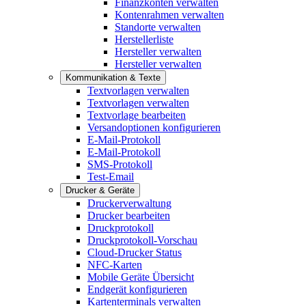
Finanzkonten verwalten
Kontenrahmen verwalten
Standorte verwalten
Herstellerliste
Hersteller verwalten
Hersteller verwalten
Kommunikation & Texte
Textvorlagen verwalten
Textvorlagen verwalten
Textvorlage bearbeiten
Versandoptionen konfigurieren
E-Mail-Protokoll
E-Mail-Protokoll
SMS-Protokoll
Test-Email
Drucker & Geräte
Druckerverwaltung
Drucker bearbeiten
Druckprotokoll
Druckprotokoll-Vorschau
Cloud-Drucker Status
NFC-Karten
Mobile Geräte Übersicht
Endgerät konfigurieren
Kartenterminals verwalten