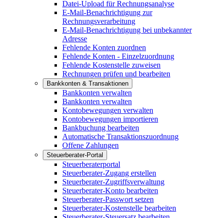
Datei-Upload für Rechnungsanalyse
E-Mail-Benachrichtigung zur
Rechnungsverarbeitung
E-Mail-Benachrichtigung bei unbekannter
Adresse
Fehlende Konten zuordnen
Fehlende Konten - Einzelzuordnung
Fehlende Kostenstelle zuweisen
Rechnungen prüfen und bearbeiten
Bankkonten & Transaktionen
Bankkonten verwalten
Bankkonten verwalten
Kontobewegungen verwalten
Kontobewegungen importieren
Bankbuchung bearbeiten
Automatische Transaktionszuordnung
Offene Zahlungen
Steuerberater-Portal
Steuerberaterportal
Steuerberater-Zugang erstellen
Steuerberater-Zugriffsverwaltung
Steuerberater-Konto bearbeiten
Steuerberater-Passwort setzen
Steuerberater-Kostenstelle bearbeiten
Steuerberater-Steuersatz bearbeiten