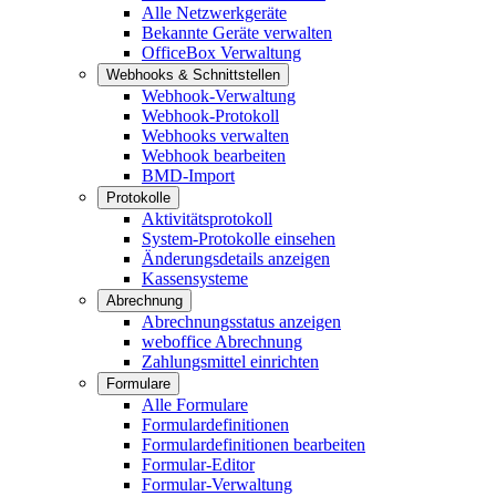
Alle Netzwerkgeräte
Bekannte Geräte verwalten
OfficeBox Verwaltung
Webhooks & Schnittstellen
Webhook-Verwaltung
Webhook-Protokoll
Webhooks verwalten
Webhook bearbeiten
BMD-Import
Protokolle
Aktivitätsprotokoll
System-Protokolle einsehen
Änderungsdetails anzeigen
Kassensysteme
Abrechnung
Abrechnungsstatus anzeigen
weboffice Abrechnung
Zahlungsmittel einrichten
Formulare
Alle Formulare
Formulardefinitionen
Formulardefinitionen bearbeiten
Formular-Editor
Formular-Verwaltung