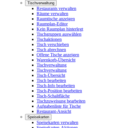
Tischverwaltung
Restaurants verwalten
Räume verwalten
Raumtische anzeigen
Raumplan-Editor
Kein Raumplan hinterlegt
Tischgruppen auswählen
Tischaktionen
Tisch verschieben
Tisch abrechnen
Offene Tische anzeigen
Warenkorb-Übersicht
Tischverwaltung
Tischverwaltung
Tisch-Übersicht
Tisch bearbeiten
Tisch-Info bearbeiten
Tisch-Position bearbeiten
Tisch-Schaltfläche
Tischzuweisung bearbeiten
Aufgabenliste für Tische
Restaurant-Ansicht
Speisekarten
Speisekarten verwalten
Speisekarten-Aktionen