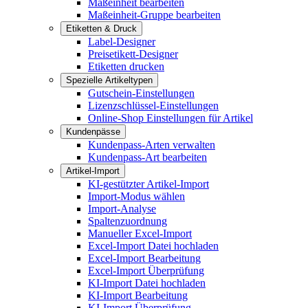
Maßeinheit bearbeiten
Maßeinheit-Gruppe bearbeiten
Etiketten & Druck
Label-Designer
Preisetikett-Designer
Etiketten drucken
Spezielle Artikeltypen
Gutschein-Einstellungen
Lizenzschlüssel-Einstellungen
Online-Shop Einstellungen für Artikel
Kundenpässe
Kundenpass-Arten verwalten
Kundenpass-Art bearbeiten
Artikel-Import
KI-gestützter Artikel-Import
Import-Modus wählen
Import-Analyse
Spaltenzuordnung
Manueller Excel-Import
Excel-Import Datei hochladen
Excel-Import Bearbeitung
Excel-Import Überprüfung
KI-Import Datei hochladen
KI-Import Bearbeitung
KI-Import Überprüfung