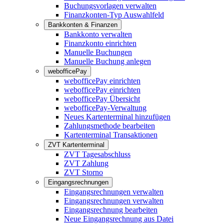
Buchungsvorlagen verwalten
Finanzkonten-Typ Auswahlfeld
Bankkonten & Finanzen
Bankkonto verwalten
Finanzkonto einrichten
Manuelle Buchungen
Manuelle Buchung anlegen
webofficePay
webofficePay einrichten
webofficePay einrichten
webofficePay Übersicht
webofficePay-Verwaltung
Neues Kartenterminal hinzufügen
Zahlungsmethode bearbeiten
Kartenterminal Transaktionen
ZVT Kartenterminal
ZVT Tagesabschluss
ZVT Zahlung
ZVT Storno
Eingangsrechnungen
Eingangsrechnungen verwalten
Eingangsrechnungen verwalten
Eingangsrechnung bearbeiten
Neue Eingangsrechnung aus Datei