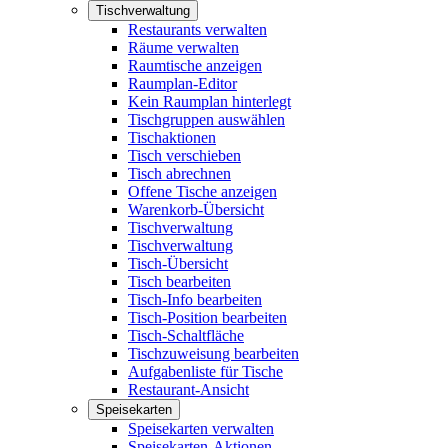
Tischverwaltung
Restaurants verwalten
Räume verwalten
Raumtische anzeigen
Raumplan-Editor
Kein Raumplan hinterlegt
Tischgruppen auswählen
Tischaktionen
Tisch verschieben
Tisch abrechnen
Offene Tische anzeigen
Warenkorb-Übersicht
Tischverwaltung
Tischverwaltung
Tisch-Übersicht
Tisch bearbeiten
Tisch-Info bearbeiten
Tisch-Position bearbeiten
Tisch-Schaltfläche
Tischzuweisung bearbeiten
Aufgabenliste für Tische
Restaurant-Ansicht
Speisekarten
Speisekarten verwalten
Speisekarten-Aktionen