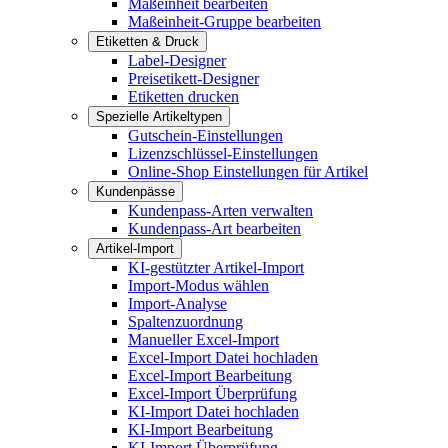
Maßeinheit bearbeiten
Maßeinheit-Gruppe bearbeiten
Etiketten & Druck
Label-Designer
Preisetikett-Designer
Etiketten drucken
Spezielle Artikeltypen
Gutschein-Einstellungen
Lizenzschlüssel-Einstellungen
Online-Shop Einstellungen für Artikel
Kundenpässe
Kundenpass-Arten verwalten
Kundenpass-Art bearbeiten
Artikel-Import
KI-gestützter Artikel-Import
Import-Modus wählen
Import-Analyse
Spaltenzuordnung
Manueller Excel-Import
Excel-Import Datei hochladen
Excel-Import Bearbeitung
Excel-Import Überprüfung
KI-Import Datei hochladen
KI-Import Bearbeitung
KI-Import Überprüfung