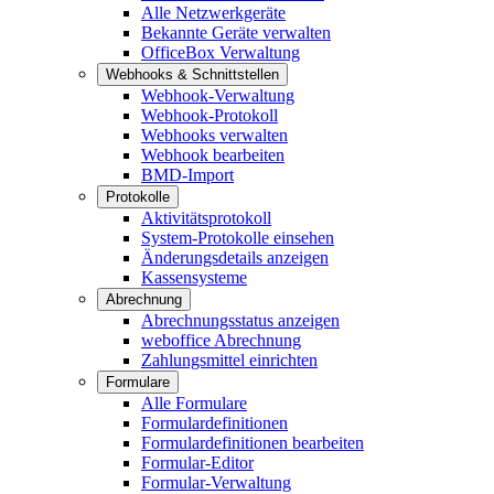
Alle Netzwerkgeräte
Bekannte Geräte verwalten
OfficeBox Verwaltung
Webhooks & Schnittstellen
Webhook-Verwaltung
Webhook-Protokoll
Webhooks verwalten
Webhook bearbeiten
BMD-Import
Protokolle
Aktivitätsprotokoll
System-Protokolle einsehen
Änderungsdetails anzeigen
Kassensysteme
Abrechnung
Abrechnungsstatus anzeigen
weboffice Abrechnung
Zahlungsmittel einrichten
Formulare
Alle Formulare
Formulardefinitionen
Formulardefinitionen bearbeiten
Formular-Editor
Formular-Verwaltung