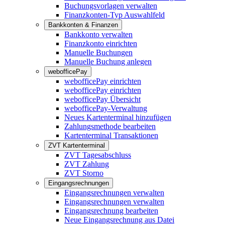
Buchungsvorlagen verwalten
Finanzkonten-Typ Auswahlfeld
Bankkonten & Finanzen
Bankkonto verwalten
Finanzkonto einrichten
Manuelle Buchungen
Manuelle Buchung anlegen
webofficePay
webofficePay einrichten
webofficePay einrichten
webofficePay Übersicht
webofficePay-Verwaltung
Neues Kartenterminal hinzufügen
Zahlungsmethode bearbeiten
Kartenterminal Transaktionen
ZVT Kartenterminal
ZVT Tagesabschluss
ZVT Zahlung
ZVT Storno
Eingangsrechnungen
Eingangsrechnungen verwalten
Eingangsrechnungen verwalten
Eingangsrechnung bearbeiten
Neue Eingangsrechnung aus Datei