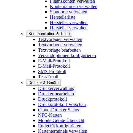
Finanzkonten verwalten
Kontenrahmen verwalten
Standorte verwalten
Herstellerliste
Hersteller verwalten
Hersteller verwalten
Kommunikation & Texte
Textvorlagen verwalten
Textvorlagen verwalten
Textvorlage bearbeiten
Versandoptionen konfigurieren
E-Mail-Protokoll
E-Mail-Protokoll
SMS-Protokoll
Test-Email
Drucker & Geräte
Druckerverwaltung
Drucker bearbeiten
Druckprotokoll
Druckprotokoll-Vorschau
Cloud-Drucker Status
NFC-Karten
Mobile Geräte Übersicht
Endgerät konfigurieren
Kartenterminals verwalten