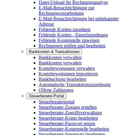
Datei-Upload für Rechnungsanalyse
E-Mail-Benachrichtigung zur
Rechnungsverarbeitung
E-Mail-Benachrichtigung bei unbekannter
Adresse
Fehlende Konten zuordnen
Fehlende Konten - Einzelzuordnung
Fehlende Kostenstelle zuweisen
Rechnungen prüfen und bearbeiten
Bankkonten & Transaktionen
Bankkonten verwalten
Bankkonten verwalten
Kontobewegungen verwalten
Kontobewegungen importieren
Bankbuchung bearbeiten
Automatische Transaktionszuordnung
Offene Zahlungen
Steuerberater-Portal
Steuerberaterportal
Steuerberater-Zugang erstellen
Steuerberater-Zugriffsverwaltung
Steuerberater-Konto bearbeiten
Steuerberater-Passwort setzen
Steuerberater-Kostenstelle bearbeiten
Steuerberater-Steuersatz bearbeiten