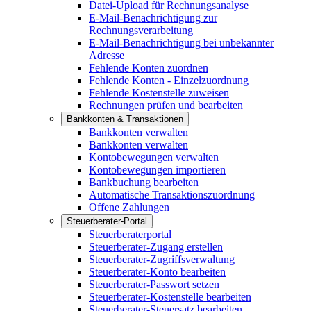
Datei-Upload für Rechnungsanalyse
E-Mail-Benachrichtigung zur
Rechnungsverarbeitung
E-Mail-Benachrichtigung bei unbekannter
Adresse
Fehlende Konten zuordnen
Fehlende Konten - Einzelzuordnung
Fehlende Kostenstelle zuweisen
Rechnungen prüfen und bearbeiten
Bankkonten & Transaktionen
Bankkonten verwalten
Bankkonten verwalten
Kontobewegungen verwalten
Kontobewegungen importieren
Bankbuchung bearbeiten
Automatische Transaktionszuordnung
Offene Zahlungen
Steuerberater-Portal
Steuerberaterportal
Steuerberater-Zugang erstellen
Steuerberater-Zugriffsverwaltung
Steuerberater-Konto bearbeiten
Steuerberater-Passwort setzen
Steuerberater-Kostenstelle bearbeiten
Steuerberater-Steuersatz bearbeiten