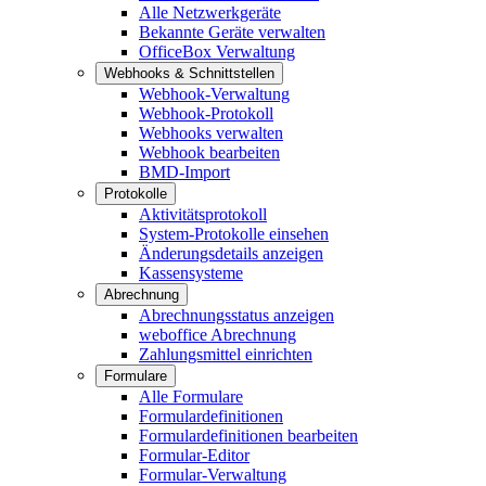
Alle Netzwerkgeräte
Bekannte Geräte verwalten
OfficeBox Verwaltung
Webhooks & Schnittstellen
Webhook-Verwaltung
Webhook-Protokoll
Webhooks verwalten
Webhook bearbeiten
BMD-Import
Protokolle
Aktivitätsprotokoll
System-Protokolle einsehen
Änderungsdetails anzeigen
Kassensysteme
Abrechnung
Abrechnungsstatus anzeigen
weboffice Abrechnung
Zahlungsmittel einrichten
Formulare
Alle Formulare
Formulardefinitionen
Formulardefinitionen bearbeiten
Formular-Editor
Formular-Verwaltung