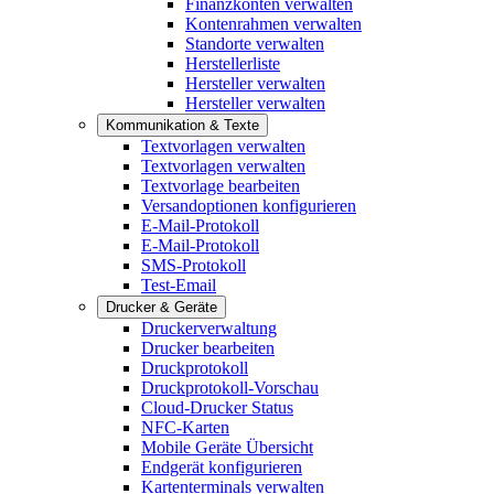
Finanzkonten verwalten
Kontenrahmen verwalten
Standorte verwalten
Herstellerliste
Hersteller verwalten
Hersteller verwalten
Kommunikation & Texte
Textvorlagen verwalten
Textvorlagen verwalten
Textvorlage bearbeiten
Versandoptionen konfigurieren
E-Mail-Protokoll
E-Mail-Protokoll
SMS-Protokoll
Test-Email
Drucker & Geräte
Druckerverwaltung
Drucker bearbeiten
Druckprotokoll
Druckprotokoll-Vorschau
Cloud-Drucker Status
NFC-Karten
Mobile Geräte Übersicht
Endgerät konfigurieren
Kartenterminals verwalten