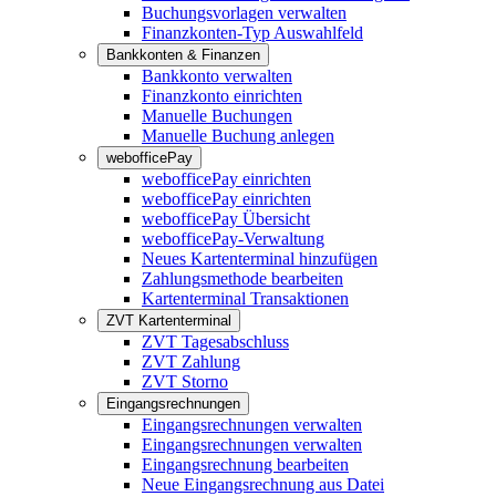
Buchungsvorlagen verwalten
Finanzkonten-Typ Auswahlfeld
Bankkonten & Finanzen
Bankkonto verwalten
Finanzkonto einrichten
Manuelle Buchungen
Manuelle Buchung anlegen
webofficePay
webofficePay einrichten
webofficePay einrichten
webofficePay Übersicht
webofficePay-Verwaltung
Neues Kartenterminal hinzufügen
Zahlungsmethode bearbeiten
Kartenterminal Transaktionen
ZVT Kartenterminal
ZVT Tagesabschluss
ZVT Zahlung
ZVT Storno
Eingangsrechnungen
Eingangsrechnungen verwalten
Eingangsrechnungen verwalten
Eingangsrechnung bearbeiten
Neue Eingangsrechnung aus Datei