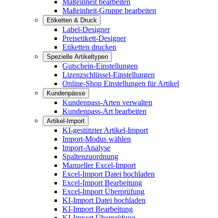
Maßeinheit bearbeiten
Maßeinheit-Gruppe bearbeiten
Etiketten & Druck
Label-Designer
Preisetikett-Designer
Etiketten drucken
Spezielle Artikeltypen
Gutschein-Einstellungen
Lizenzschlüssel-Einstellungen
Online-Shop Einstellungen für Artikel
Kundenpässe
Kundenpass-Arten verwalten
Kundenpass-Art bearbeiten
Artikel-Import
KI-gestützter Artikel-Import
Import-Modus wählen
Import-Analyse
Spaltenzuordnung
Manueller Excel-Import
Excel-Import Datei hochladen
Excel-Import Bearbeitung
Excel-Import Überprüfung
KI-Import Datei hochladen
KI-Import Bearbeitung
KI-Import Überprüfung