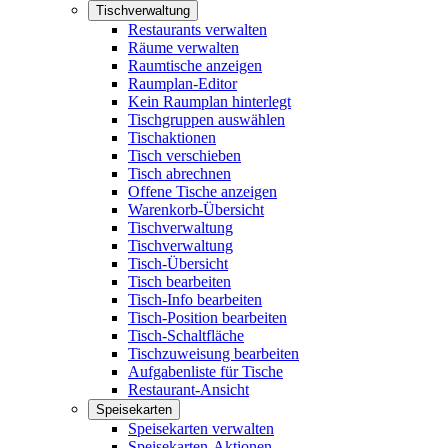
Tischverwaltung
Restaurants verwalten
Räume verwalten
Raumtische anzeigen
Raumplan-Editor
Kein Raumplan hinterlegt
Tischgruppen auswählen
Tischaktionen
Tisch verschieben
Tisch abrechnen
Offene Tische anzeigen
Warenkorb-Übersicht
Tischverwaltung
Tischverwaltung
Tisch-Übersicht
Tisch bearbeiten
Tisch-Info bearbeiten
Tisch-Position bearbeiten
Tisch-Schaltfläche
Tischzuweisung bearbeiten
Aufgabenliste für Tische
Restaurant-Ansicht
Speisekarten
Speisekarten verwalten
Speisekarten-Aktionen