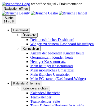
weboffice.digital - Dokumentation
Navigation öffnen
Suche
Strg
K
Dashboard
Übersicht
Dein persönliches Dashboard
Widgets zu deinem Dashboard hinzufügen
Kennzahlen
Anzahl der bedienten Kunden heute
Gesamtanzahl Kunden heute
Heutiger Kassenumsatz
Mein heutiger Kassenumsatz
Mein monatliches Umsatzziel
Mein tägliches Umsatzziel
Mein PC starten (Dashboard-Widget)
Kalender & Termine
Kalenderansichten
Kalender-Übersicht
Teamkalender
Teamkalender-Seite
Team-Kalender Horizontale Ansicht