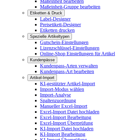
Maßeinheit bearbeiten
Maßeinheit-Gruppe bearbeiten
Etiketten & Druck
Label-Designer
Preisetikett-Designer
Etiketten drucken
Spezielle Artikeltypen
Gutschein-Einstellungen
Lizenzschlüssel-Einstellungen
Online-Shop Einstellungen für Artikel
Kundenpässe
Kundenpass-Arten verwalten
Kundenpass-Art bearbeiten
Artikel-Import
KI-gestützter Artikel-Import
Import-Modus wählen
Import-Analyse
Spaltenzuordnung
Manueller Excel-Import
Excel-Import Datei hochladen
Excel-Import Bearbeitung
Excel-Import Überprüfung
KI-Import Datei hochladen
KI-Import Bearbeitung
KI-Import Überprüfung