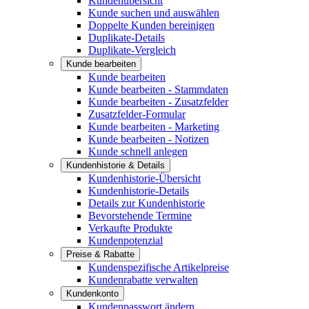
Kundenübersicht
Kunde suchen und auswählen
Doppelte Kunden bereinigen
Duplikate-Details
Duplikate-Vergleich
Kunde bearbeiten
Kunde bearbeiten
Kunde bearbeiten - Stammdaten
Kunde bearbeiten - Zusatzfelder
Zusatzfelder-Formular
Kunde bearbeiten - Marketing
Kunde bearbeiten - Notizen
Kunde schnell anlegen
Kundenhistorie & Details
Kundenhistorie-Übersicht
Kundenhistorie-Details
Details zur Kundenhistorie
Bevorstehende Termine
Verkaufte Produkte
Kundenpotenzial
Preise & Rabatte
Kundenspezifische Artikelpreise
Kundenrabatte verwalten
Kundenkonto
Kundenpasswort ändern