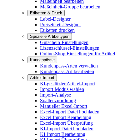
Maßeinheit bearbeiten
Maßeinheit-Gruppe bearbeiten
Etiketten & Druck
Label-Designer
Preisetikett-Designer
Etiketten drucken
Spezielle Artikeltypen
Gutschein-Einstellungen
Lizenzschlüssel-Einstellungen
Online-Shop Einstellungen für Artikel
Kundenpässe
Kundenpass-Arten verwalten
Kundenpass-Art bearbeiten
Artikel-Import
KI-gestützter Artikel-Import
Import-Modus wählen
Import-Analyse
Spaltenzuordnung
Manueller Excel-Import
Excel-Import Datei hochladen
Excel-Import Bearbeitung
Excel-Import Überprüfung
KI-Import Datei hochladen
KI-Import Bearbeitung
KI-Import Überprüfung