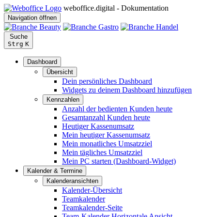
weboffice.digital - Dokumentation
Navigation öffnen
Suche
Strg
K
Dashboard
Übersicht
Dein persönliches Dashboard
Widgets zu deinem Dashboard hinzufügen
Kennzahlen
Anzahl der bedienten Kunden heute
Gesamtanzahl Kunden heute
Heutiger Kassenumsatz
Mein heutiger Kassenumsatz
Mein monatliches Umsatzziel
Mein tägliches Umsatzziel
Mein PC starten (Dashboard-Widget)
Kalender & Termine
Kalenderansichten
Kalender-Übersicht
Teamkalender
Teamkalender-Seite
Team-Kalender Horizontale Ansicht