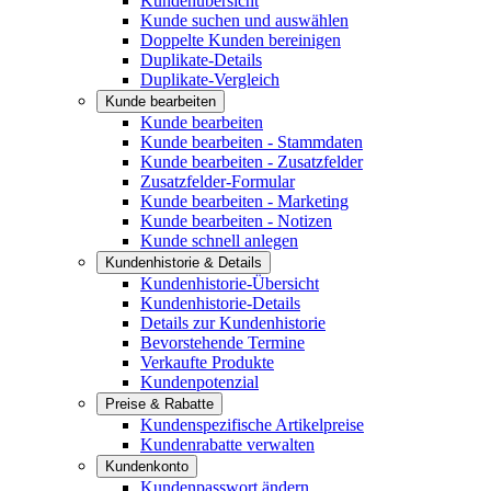
Kundenübersicht
Kunde suchen und auswählen
Doppelte Kunden bereinigen
Duplikate-Details
Duplikate-Vergleich
Kunde bearbeiten
Kunde bearbeiten
Kunde bearbeiten - Stammdaten
Kunde bearbeiten - Zusatzfelder
Zusatzfelder-Formular
Kunde bearbeiten - Marketing
Kunde bearbeiten - Notizen
Kunde schnell anlegen
Kundenhistorie & Details
Kundenhistorie-Übersicht
Kundenhistorie-Details
Details zur Kundenhistorie
Bevorstehende Termine
Verkaufte Produkte
Kundenpotenzial
Preise & Rabatte
Kundenspezifische Artikelpreise
Kundenrabatte verwalten
Kundenkonto
Kundenpasswort ändern