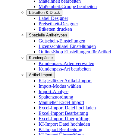
Maßeinheit bearbeiten
Maßeinheit-Gruppe bearbeiten
Etiketten & Druck
Label-Designer
Preisetikett-Designer
Etiketten drucken
Spezielle Artikeltypen
Gutschein-Einstellungen
Lizenzschlüssel-Einstellungen
Online-Shop Einstellungen für Artikel
Kundenpässe
Kundenpass-Arten verwalten
Kundenpass-Art bearbeiten
Artikel-Import
KI-gestützter Artikel-Import
Import-Modus wählen
Import-Analyse
Spaltenzuordnung
Manueller Excel-Import
Excel-Import Datei hochladen
Excel-Import Bearbeitung
Excel-Import Überprüfung
KI-Import Datei hochladen
KI-Import Bearbeitung
KI-Import Überprüfung