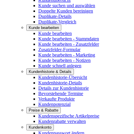
Kundenübersicht
Kunde suchen und auswählen
Doppelte Kunden bereinigen
Duplikate-Details
Duplikate-Vergleich
Kunde bearbeiten
Kunde bearbeiten
Kunde bearbeiten - Stammdaten
Kunde bearbeiten - Zusatzfelder
Zusatzfelder-Formular
Kunde bearbeiten - Marketing
Kunde bearbeiten - Notizen
Kunde schnell anlegen
Kundenhistorie & Details
Kundenhistorie-Übersicht
Kundenhistorie-Details
Details zur Kundenhistorie
Bevorstehende Termine
Verkaufte Produkte
Kundenpotenzial
Preise & Rabatte
Kundenspezifische Artikelpreise
Kundenrabatte verwalten
Kundenkonto
Kundenpasswort ändern