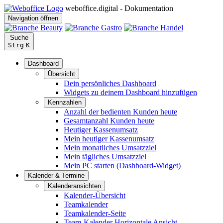
weboffice.digital - Dokumentation
Navigation öffnen
Suche
Strg
K
Dashboard
Übersicht
Dein persönliches Dashboard
Widgets zu deinem Dashboard hinzufügen
Kennzahlen
Anzahl der bedienten Kunden heute
Gesamtanzahl Kunden heute
Heutiger Kassenumsatz
Mein heutiger Kassenumsatz
Mein monatliches Umsatzziel
Mein tägliches Umsatzziel
Mein PC starten (Dashboard-Widget)
Kalender & Termine
Kalenderansichten
Kalender-Übersicht
Teamkalender
Teamkalender-Seite
Team-Kalender Horizontale Ansicht