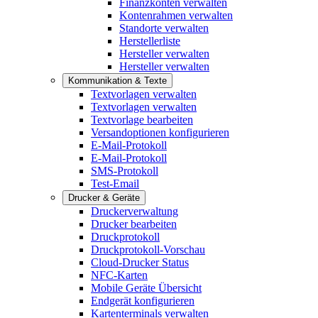
Finanzkonten verwalten
Kontenrahmen verwalten
Standorte verwalten
Herstellerliste
Hersteller verwalten
Hersteller verwalten
Kommunikation & Texte
Textvorlagen verwalten
Textvorlagen verwalten
Textvorlage bearbeiten
Versandoptionen konfigurieren
E-Mail-Protokoll
E-Mail-Protokoll
SMS-Protokoll
Test-Email
Drucker & Geräte
Druckerverwaltung
Drucker bearbeiten
Druckprotokoll
Druckprotokoll-Vorschau
Cloud-Drucker Status
NFC-Karten
Mobile Geräte Übersicht
Endgerät konfigurieren
Kartenterminals verwalten