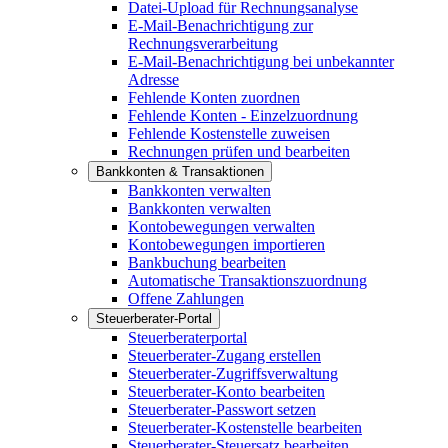
Datei-Upload für Rechnungsanalyse
E-Mail-Benachrichtigung zur
Rechnungsverarbeitung
E-Mail-Benachrichtigung bei unbekannter
Adresse
Fehlende Konten zuordnen
Fehlende Konten - Einzelzuordnung
Fehlende Kostenstelle zuweisen
Rechnungen prüfen und bearbeiten
Bankkonten & Transaktionen
Bankkonten verwalten
Bankkonten verwalten
Kontobewegungen verwalten
Kontobewegungen importieren
Bankbuchung bearbeiten
Automatische Transaktionszuordnung
Offene Zahlungen
Steuerberater-Portal
Steuerberaterportal
Steuerberater-Zugang erstellen
Steuerberater-Zugriffsverwaltung
Steuerberater-Konto bearbeiten
Steuerberater-Passwort setzen
Steuerberater-Kostenstelle bearbeiten
Steuerberater-Steuersatz bearbeiten