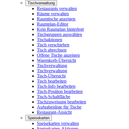
Tischverwaltung
Restaurants verwalten
Räume verwalten
Raumtische anzeigen
Raumplan-Editor
Kein Raumplan hinterlegt
Tischgruppen auswählen
Tischaktionen
Tisch verschieben
Tisch abrechnen
Offene Tische anzeigen
Warenkorb-Übersicht
Tischverwaltung
Tischverwaltung
Tisch-Übersicht
Tisch bearbeiten
Tisch-Info bearbeiten
Tisch-Position bearbeiten
Tisch-Schaltfläche
Tischzuweisung bearbeiten
Aufgabenliste für Tische
Restaurant-Ansicht
Speisekarten
Speisekarten verwalten
Speisekarten-Aktionen