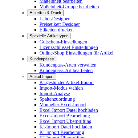
Maßeinheit bearbeiten
Maßeinheit-Gruppe bearbeiten
Etiketten & Druck
Label-Designer
Preisetikett-Designer
Etiketten drucken
Spezielle Artikeltypen
Gutschein-Einstellungen
Lizenzschlüssel-Einstellungen
Online-Shop Einstellungen für Artikel
Kundenpässe
Kundenpass-Arten verwalten
Kundenpass-Art bearbeiten
Artikel-Import
KI-gestützter Artikel-Import
Import-Modus wählen
Import-Analyse
Spaltenzuordnung
Manueller Excel-Import
Excel-Import Datei hochladen
Excel-Import Bearbeitung
Excel-Import Überprüfung
KI-Import Datei hochladen
KI-Import Bearbeitung
KI-Import Überprüfung