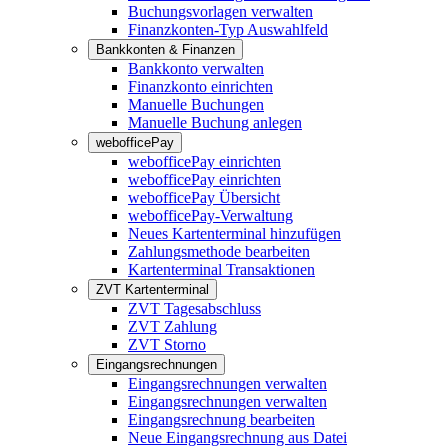
Buchungsvorlagen verwalten
Finanzkonten-Typ Auswahlfeld
Bankkonten & Finanzen
Bankkonto verwalten
Finanzkonto einrichten
Manuelle Buchungen
Manuelle Buchung anlegen
webofficePay
webofficePay einrichten
webofficePay einrichten
webofficePay Übersicht
webofficePay-Verwaltung
Neues Kartenterminal hinzufügen
Zahlungsmethode bearbeiten
Kartenterminal Transaktionen
ZVT Kartenterminal
ZVT Tagesabschluss
ZVT Zahlung
ZVT Storno
Eingangsrechnungen
Eingangsrechnungen verwalten
Eingangsrechnungen verwalten
Eingangsrechnung bearbeiten
Neue Eingangsrechnung aus Datei