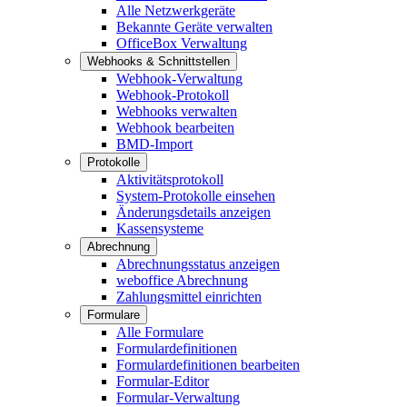
Alle Netzwerkgeräte
Bekannte Geräte verwalten
OfficeBox Verwaltung
Webhooks & Schnittstellen
Webhook-Verwaltung
Webhook-Protokoll
Webhooks verwalten
Webhook bearbeiten
BMD-Import
Protokolle
Aktivitätsprotokoll
System-Protokolle einsehen
Änderungsdetails anzeigen
Kassensysteme
Abrechnung
Abrechnungsstatus anzeigen
weboffice Abrechnung
Zahlungsmittel einrichten
Formulare
Alle Formulare
Formulardefinitionen
Formulardefinitionen bearbeiten
Formular-Editor
Formular-Verwaltung