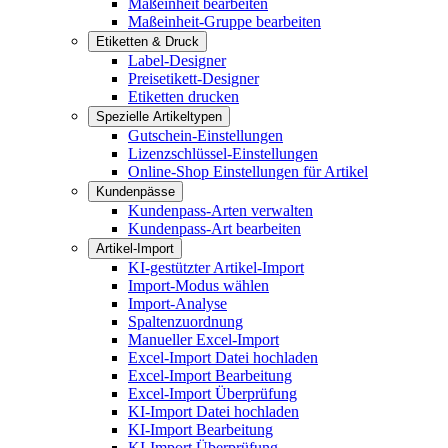
Maßeinheit bearbeiten
Maßeinheit-Gruppe bearbeiten
Etiketten & Druck
Label-Designer
Preisetikett-Designer
Etiketten drucken
Spezielle Artikeltypen
Gutschein-Einstellungen
Lizenzschlüssel-Einstellungen
Online-Shop Einstellungen für Artikel
Kundenpässe
Kundenpass-Arten verwalten
Kundenpass-Art bearbeiten
Artikel-Import
KI-gestützter Artikel-Import
Import-Modus wählen
Import-Analyse
Spaltenzuordnung
Manueller Excel-Import
Excel-Import Datei hochladen
Excel-Import Bearbeitung
Excel-Import Überprüfung
KI-Import Datei hochladen
KI-Import Bearbeitung
KI-Import Überprüfung