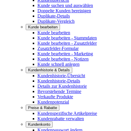
Kundenübersicht
Kunde suchen und auswählen
Doppelte Kunden bereinigen
Duplikate-Details
Duplikate-Vergleich
Kunde bearbeiten
Kunde bearbeiten
Kunde bearbeiten - Stammdaten
Kunde bearbeiten - Zusatzfelder
Zusatzfelder-Formular
Kunde bearbeiten - Marketing
Kunde bearbeiten - Notizen
Kunde schnell anlegen
Kundenhistorie & Details
Kundenhistorie-Übersicht
Kundenhistorie-Details
Details zur Kundenhistorie
Bevorstehende Termine
Verkaufte Produkte
Kundenpotenzial
Preise & Rabatte
Kundenspezifische Artikelpreise
Kundenrabatte verwalten
Kundenkonto
Kundenpasswort ändern