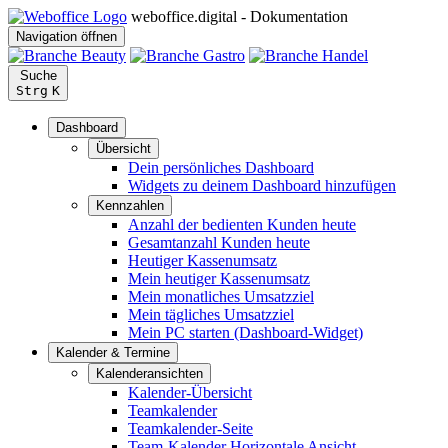
weboffice.digital - Dokumentation
Navigation öffnen
Suche
Strg
K
Dashboard
Übersicht
Dein persönliches Dashboard
Widgets zu deinem Dashboard hinzufügen
Kennzahlen
Anzahl der bedienten Kunden heute
Gesamtanzahl Kunden heute
Heutiger Kassenumsatz
Mein heutiger Kassenumsatz
Mein monatliches Umsatzziel
Mein tägliches Umsatzziel
Mein PC starten (Dashboard-Widget)
Kalender & Termine
Kalenderansichten
Kalender-Übersicht
Teamkalender
Teamkalender-Seite
Team-Kalender Horizontale Ansicht