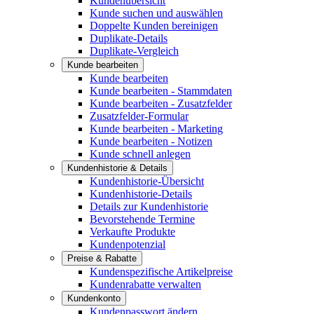
Kundenübersicht
Kunde suchen und auswählen
Doppelte Kunden bereinigen
Duplikate-Details
Duplikate-Vergleich
Kunde bearbeiten
Kunde bearbeiten
Kunde bearbeiten - Stammdaten
Kunde bearbeiten - Zusatzfelder
Zusatzfelder-Formular
Kunde bearbeiten - Marketing
Kunde bearbeiten - Notizen
Kunde schnell anlegen
Kundenhistorie & Details
Kundenhistorie-Übersicht
Kundenhistorie-Details
Details zur Kundenhistorie
Bevorstehende Termine
Verkaufte Produkte
Kundenpotenzial
Preise & Rabatte
Kundenspezifische Artikelpreise
Kundenrabatte verwalten
Kundenkonto
Kundenpasswort ändern