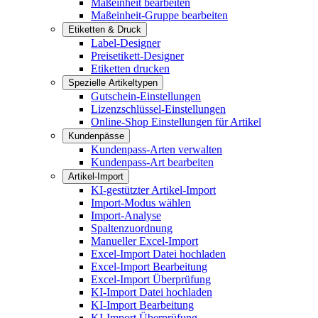
Maßeinheit bearbeiten
Maßeinheit-Gruppe bearbeiten
Etiketten & Druck
Label-Designer
Preisetikett-Designer
Etiketten drucken
Spezielle Artikeltypen
Gutschein-Einstellungen
Lizenzschlüssel-Einstellungen
Online-Shop Einstellungen für Artikel
Kundenpässe
Kundenpass-Arten verwalten
Kundenpass-Art bearbeiten
Artikel-Import
KI-gestützter Artikel-Import
Import-Modus wählen
Import-Analyse
Spaltenzuordnung
Manueller Excel-Import
Excel-Import Datei hochladen
Excel-Import Bearbeitung
Excel-Import Überprüfung
KI-Import Datei hochladen
KI-Import Bearbeitung
KI-Import Überprüfung