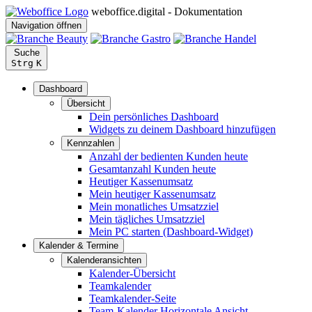
weboffice.digital - Dokumentation
Navigation öffnen
Suche
Strg
K
Dashboard
Übersicht
Dein persönliches Dashboard
Widgets zu deinem Dashboard hinzufügen
Kennzahlen
Anzahl der bedienten Kunden heute
Gesamtanzahl Kunden heute
Heutiger Kassenumsatz
Mein heutiger Kassenumsatz
Mein monatliches Umsatzziel
Mein tägliches Umsatzziel
Mein PC starten (Dashboard-Widget)
Kalender & Termine
Kalenderansichten
Kalender-Übersicht
Teamkalender
Teamkalender-Seite
Team-Kalender Horizontale Ansicht