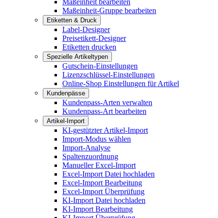
Maßeinheit bearbeiten
Maßeinheit-Gruppe bearbeiten
Etiketten & Druck
Label-Designer
Preisetikett-Designer
Etiketten drucken
Spezielle Artikeltypen
Gutschein-Einstellungen
Lizenzschlüssel-Einstellungen
Online-Shop Einstellungen für Artikel
Kundenpässe
Kundenpass-Arten verwalten
Kundenpass-Art bearbeiten
Artikel-Import
KI-gestützter Artikel-Import
Import-Modus wählen
Import-Analyse
Spaltenzuordnung
Manueller Excel-Import
Excel-Import Datei hochladen
Excel-Import Bearbeitung
Excel-Import Überprüfung
KI-Import Datei hochladen
KI-Import Bearbeitung
KI-Import Überprüfung