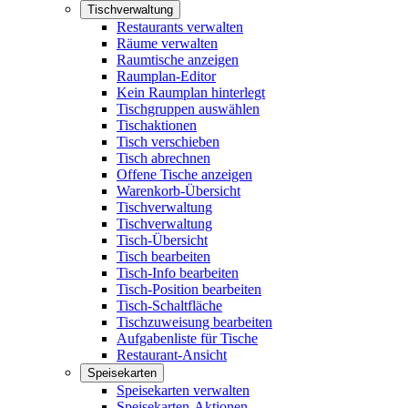
Tischverwaltung
Restaurants verwalten
Räume verwalten
Raumtische anzeigen
Raumplan-Editor
Kein Raumplan hinterlegt
Tischgruppen auswählen
Tischaktionen
Tisch verschieben
Tisch abrechnen
Offene Tische anzeigen
Warenkorb-Übersicht
Tischverwaltung
Tischverwaltung
Tisch-Übersicht
Tisch bearbeiten
Tisch-Info bearbeiten
Tisch-Position bearbeiten
Tisch-Schaltfläche
Tischzuweisung bearbeiten
Aufgabenliste für Tische
Restaurant-Ansicht
Speisekarten
Speisekarten verwalten
Speisekarten-Aktionen