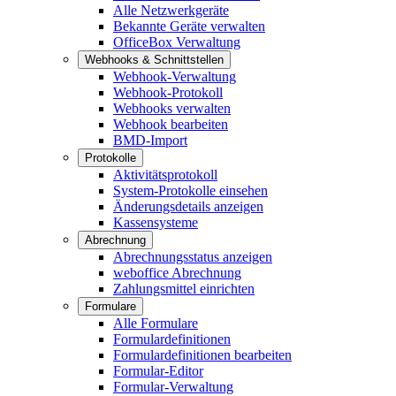
Alle Netzwerkgeräte
Bekannte Geräte verwalten
OfficeBox Verwaltung
Webhooks & Schnittstellen
Webhook-Verwaltung
Webhook-Protokoll
Webhooks verwalten
Webhook bearbeiten
BMD-Import
Protokolle
Aktivitätsprotokoll
System-Protokolle einsehen
Änderungsdetails anzeigen
Kassensysteme
Abrechnung
Abrechnungsstatus anzeigen
weboffice Abrechnung
Zahlungsmittel einrichten
Formulare
Alle Formulare
Formulardefinitionen
Formulardefinitionen bearbeiten
Formular-Editor
Formular-Verwaltung