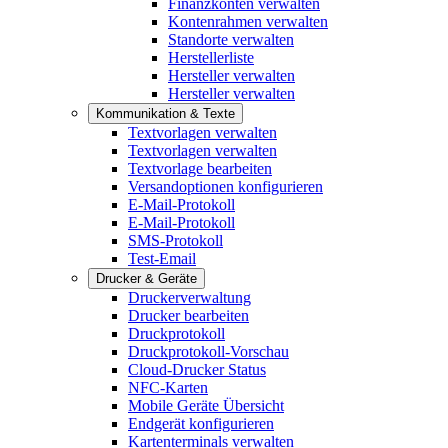
Finanzkonten verwalten
Kontenrahmen verwalten
Standorte verwalten
Herstellerliste
Hersteller verwalten
Hersteller verwalten
Kommunikation & Texte
Textvorlagen verwalten
Textvorlagen verwalten
Textvorlage bearbeiten
Versandoptionen konfigurieren
E-Mail-Protokoll
E-Mail-Protokoll
SMS-Protokoll
Test-Email
Drucker & Geräte
Druckerverwaltung
Drucker bearbeiten
Druckprotokoll
Druckprotokoll-Vorschau
Cloud-Drucker Status
NFC-Karten
Mobile Geräte Übersicht
Endgerät konfigurieren
Kartenterminals verwalten