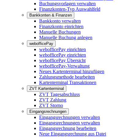
Buchungsvorlagen verwalten
Finanzkonten-Typ Auswahlfeld
Bankkonten & Finanzen
Bankkonto verwalten
Finanzkonto einrichten
Manuelle Buchungen
Manuelle Buchung anlegen
webofficePay
webofficePay einrichten
webofficePay einrichten
webofficePay Übersicht
webofficePay-Verwaltung
Neues Kartenterminal hinzufügen
Zahlungsmethode bearbeiten
Kartenterminal Transaktionen
ZVT Kartenterminal
ZVT Tagesabschluss
ZVT Zahlung
ZVT Storno
Eingangsrechnungen
Eingangsrechnungen verwalten
Eingangsrechnungen verwalten
Eingangsrechnung bearbeiten
Neue Eingangsrechnung aus Datei