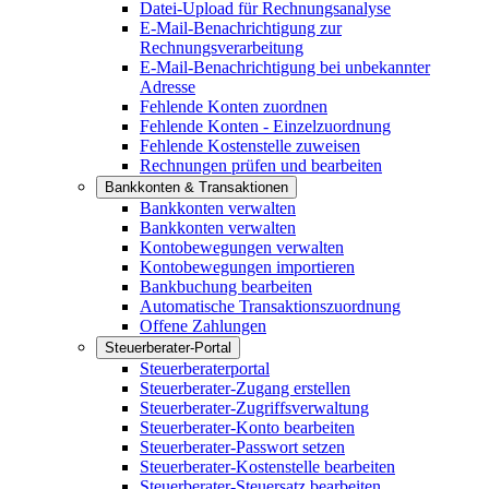
Datei-Upload für Rechnungsanalyse
E-Mail-Benachrichtigung zur
Rechnungsverarbeitung
E-Mail-Benachrichtigung bei unbekannter
Adresse
Fehlende Konten zuordnen
Fehlende Konten - Einzelzuordnung
Fehlende Kostenstelle zuweisen
Rechnungen prüfen und bearbeiten
Bankkonten & Transaktionen
Bankkonten verwalten
Bankkonten verwalten
Kontobewegungen verwalten
Kontobewegungen importieren
Bankbuchung bearbeiten
Automatische Transaktionszuordnung
Offene Zahlungen
Steuerberater-Portal
Steuerberaterportal
Steuerberater-Zugang erstellen
Steuerberater-Zugriffsverwaltung
Steuerberater-Konto bearbeiten
Steuerberater-Passwort setzen
Steuerberater-Kostenstelle bearbeiten
Steuerberater-Steuersatz bearbeiten