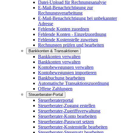
Datei-Upload für Rechnungsanalyse
E-Mail-Benachrichtigung zur
Rechnungsverarbeitung
E-Mail-Benachrichtigung bei unbekannter
Adresse
Fehlende Konten zuordnen
Fehlende Konten - Einzelzuordnung
Fehlende Kostenstelle zuweisen
Rechnungen prüfen und bearbeiten
Bankkonten & Transaktionen
Bankkonten verwalten
Bankkonten verwalten
Kontobewegungen verwalten
Kontobewegungen importieren
Bankbuchung bearbeiten
Automatische Transaktionszuordnung
Offene Zahlungen
Steuerberater-Portal
Steuerberaterportal
Steuerberater-Zugang erstellen
Steuerberater-Zugriffsverwaltung
Steuerberater-Konto bearbeiten
Steuerberater-Passwort setzen
Steuerberater-Kostenstelle bearbeiten
Steuerberater-Steuersatz bearbeiten