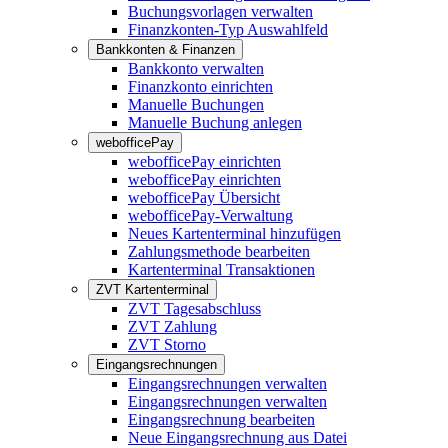
Buchungsvorlagen verwalten
Finanzkonten-Typ Auswahlfeld
Bankkonten & Finanzen
Bankkonto verwalten
Finanzkonto einrichten
Manuelle Buchungen
Manuelle Buchung anlegen
webofficePay
webofficePay einrichten
webofficePay einrichten
webofficePay Übersicht
webofficePay-Verwaltung
Neues Kartenterminal hinzufügen
Zahlungsmethode bearbeiten
Kartenterminal Transaktionen
ZVT Kartenterminal
ZVT Tagesabschluss
ZVT Zahlung
ZVT Storno
Eingangsrechnungen
Eingangsrechnungen verwalten
Eingangsrechnungen verwalten
Eingangsrechnung bearbeiten
Neue Eingangsrechnung aus Datei