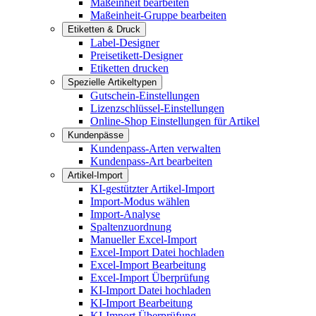
Maßeinheit bearbeiten
Maßeinheit-Gruppe bearbeiten
Etiketten & Druck
Label-Designer
Preisetikett-Designer
Etiketten drucken
Spezielle Artikeltypen
Gutschein-Einstellungen
Lizenzschlüssel-Einstellungen
Online-Shop Einstellungen für Artikel
Kundenpässe
Kundenpass-Arten verwalten
Kundenpass-Art bearbeiten
Artikel-Import
KI-gestützter Artikel-Import
Import-Modus wählen
Import-Analyse
Spaltenzuordnung
Manueller Excel-Import
Excel-Import Datei hochladen
Excel-Import Bearbeitung
Excel-Import Überprüfung
KI-Import Datei hochladen
KI-Import Bearbeitung
KI-Import Überprüfung