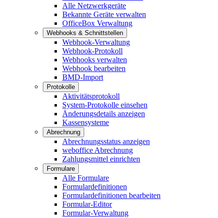
Alle Netzwerkgeräte
Bekannte Geräte verwalten
OfficeBox Verwaltung
Webhooks & Schnittstellen
Webhook-Verwaltung
Webhook-Protokoll
Webhooks verwalten
Webhook bearbeiten
BMD-Import
Protokolle
Aktivitätsprotokoll
System-Protokolle einsehen
Änderungsdetails anzeigen
Kassensysteme
Abrechnung
Abrechnungsstatus anzeigen
weboffice Abrechnung
Zahlungsmittel einrichten
Formulare
Alle Formulare
Formulardefinitionen
Formulardefinitionen bearbeiten
Formular-Editor
Formular-Verwaltung