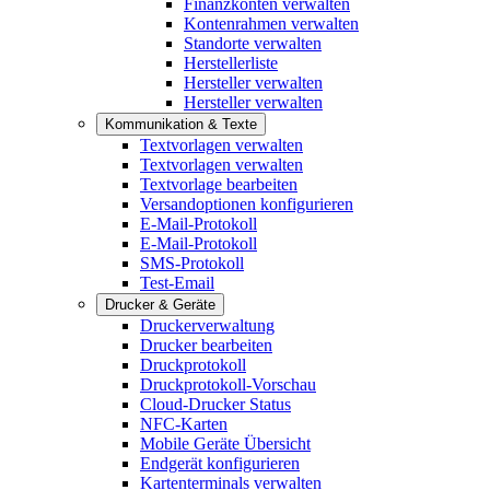
Finanzkonten verwalten
Kontenrahmen verwalten
Standorte verwalten
Herstellerliste
Hersteller verwalten
Hersteller verwalten
Kommunikation & Texte
Textvorlagen verwalten
Textvorlagen verwalten
Textvorlage bearbeiten
Versandoptionen konfigurieren
E-Mail-Protokoll
E-Mail-Protokoll
SMS-Protokoll
Test-Email
Drucker & Geräte
Druckerverwaltung
Drucker bearbeiten
Druckprotokoll
Druckprotokoll-Vorschau
Cloud-Drucker Status
NFC-Karten
Mobile Geräte Übersicht
Endgerät konfigurieren
Kartenterminals verwalten