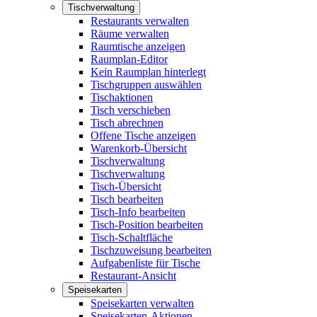
Tischverwaltung
Restaurants verwalten
Räume verwalten
Raumtische anzeigen
Raumplan-Editor
Kein Raumplan hinterlegt
Tischgruppen auswählen
Tischaktionen
Tisch verschieben
Tisch abrechnen
Offene Tische anzeigen
Warenkorb-Übersicht
Tischverwaltung
Tischverwaltung
Tisch-Übersicht
Tisch bearbeiten
Tisch-Info bearbeiten
Tisch-Position bearbeiten
Tisch-Schaltfläche
Tischzuweisung bearbeiten
Aufgabenliste für Tische
Restaurant-Ansicht
Speisekarten
Speisekarten verwalten
Speisekarten-Aktionen