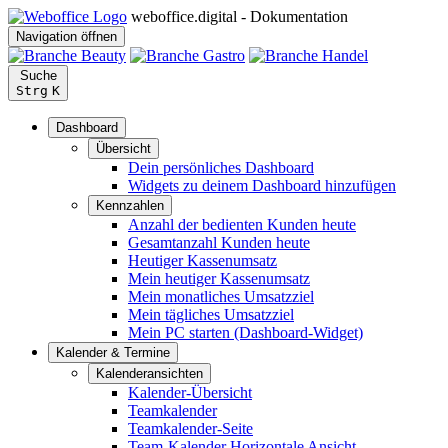
weboffice.digital - Dokumentation
Navigation öffnen
Suche
Strg
K
Dashboard
Übersicht
Dein persönliches Dashboard
Widgets zu deinem Dashboard hinzufügen
Kennzahlen
Anzahl der bedienten Kunden heute
Gesamtanzahl Kunden heute
Heutiger Kassenumsatz
Mein heutiger Kassenumsatz
Mein monatliches Umsatzziel
Mein tägliches Umsatzziel
Mein PC starten (Dashboard-Widget)
Kalender & Termine
Kalenderansichten
Kalender-Übersicht
Teamkalender
Teamkalender-Seite
Team-Kalender Horizontale Ansicht