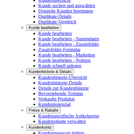
Kundenübersicht
Kunde suchen und auswählen
Doppelte Kunden bereinigen
Duplikate-Details
Duplikate-Vergleich
Kunde bearbeiten
Kunde bearbeiten
Kunde bearbeiten - Stammdaten
Kunde bearbeiten - Zusatzfelder
Zusatzfelder-Formular
Kunde bearbeiten - Marketing
Kunde bearbeiten - Notizen
Kunde schnell anlegen
Kundenhistorie & Details
Kundenhistorie-Übersicht
Kundenhistorie-Details
Details zur Kundenhistorie
Bevorstehende Termine
Verkaufte Produkte
Kundenpotenzial
Preise & Rabatte
Kundenspezifische Artikelpreise
Kundenrabatte verwalten
Kundenkonto
Kundenpasswort ändern