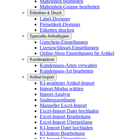
Maßeinheit bearbeiten
Maßeinheit-Gruppe bearbeiten
Etiketten & Druck
Label-Designer
Preisetikett-Designer
Etiketten drucken
Spezielle Artikeltypen
Gutschein-Einstellungen
Lizenzschlüssel-Einstellungen
Online-Shop Einstellungen für Artikel
Kundenpässe
Kundenpass-Arten verwalten
Kundenpass-Art bearbeiten
Artikel-Import
KI-gestützter Artikel-Import
Import-Modus wählen
Import-Analyse
Spaltenzuordnung
Manueller Excel-Import
Excel-Import Datei hochladen
Excel-Import Bearbeitung
Excel-Import Überprüfung
KI-Import Datei hochladen
KI-Import Bearbeitung
KI-Import Überprüfung