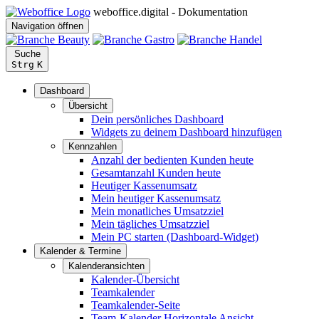
weboffice.digital - Dokumentation
Navigation öffnen
Suche
Strg
K
Dashboard
Übersicht
Dein persönliches Dashboard
Widgets zu deinem Dashboard hinzufügen
Kennzahlen
Anzahl der bedienten Kunden heute
Gesamtanzahl Kunden heute
Heutiger Kassenumsatz
Mein heutiger Kassenumsatz
Mein monatliches Umsatzziel
Mein tägliches Umsatzziel
Mein PC starten (Dashboard-Widget)
Kalender & Termine
Kalenderansichten
Kalender-Übersicht
Teamkalender
Teamkalender-Seite
Team-Kalender Horizontale Ansicht