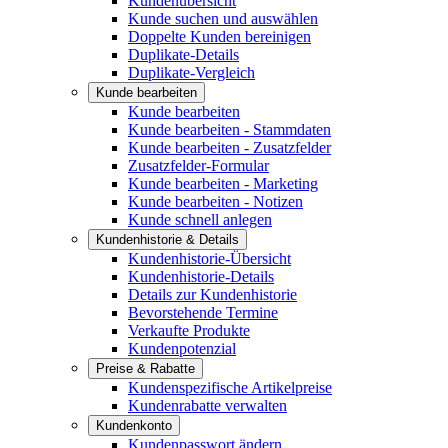
Kundenübersicht
Kunde suchen und auswählen
Doppelte Kunden bereinigen
Duplikate-Details
Duplikate-Vergleich
Kunde bearbeiten
Kunde bearbeiten
Kunde bearbeiten - Stammdaten
Kunde bearbeiten - Zusatzfelder
Zusatzfelder-Formular
Kunde bearbeiten - Marketing
Kunde bearbeiten - Notizen
Kunde schnell anlegen
Kundenhistorie & Details
Kundenhistorie-Übersicht
Kundenhistorie-Details
Details zur Kundenhistorie
Bevorstehende Termine
Verkaufte Produkte
Kundenpotenzial
Preise & Rabatte
Kundenspezifische Artikelpreise
Kundenrabatte verwalten
Kundenkonto
Kundenpasswort ändern