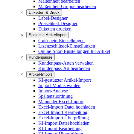
Maßeinheit bearbeiten
Maßeinheit-Gruppe bearbeiten
Etiketten & Druck
Label-Designer
Preisetikett-Designer
Etiketten drucken
Spezielle Artikeltypen
Gutschein-Einstellungen
Lizenzschlüssel-Einstellungen
Online-Shop Einstellungen für Artikel
Kundenpässe
Kundenpass-Arten verwalten
Kundenpass-Art bearbeiten
Artikel-Import
KI-gestützter Artikel-Import
Import-Modus wählen
Import-Analyse
Spaltenzuordnung
Manueller Excel-Import
Excel-Import Datei hochladen
Excel-Import Bearbeitung
Excel-Import Überprüfung
KI-Import Datei hochladen
KI-Import Bearbeitung
KI-Import Überprüfung