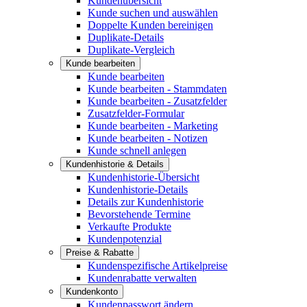
Kundenübersicht
Kunde suchen und auswählen
Doppelte Kunden bereinigen
Duplikate-Details
Duplikate-Vergleich
Kunde bearbeiten
Kunde bearbeiten
Kunde bearbeiten - Stammdaten
Kunde bearbeiten - Zusatzfelder
Zusatzfelder-Formular
Kunde bearbeiten - Marketing
Kunde bearbeiten - Notizen
Kunde schnell anlegen
Kundenhistorie & Details
Kundenhistorie-Übersicht
Kundenhistorie-Details
Details zur Kundenhistorie
Bevorstehende Termine
Verkaufte Produkte
Kundenpotenzial
Preise & Rabatte
Kundenspezifische Artikelpreise
Kundenrabatte verwalten
Kundenkonto
Kundenpasswort ändern