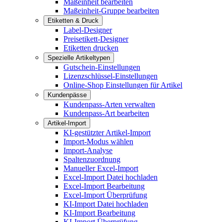
Maßeinheit bearbeiten
Maßeinheit-Gruppe bearbeiten
Etiketten & Druck
Label-Designer
Preisetikett-Designer
Etiketten drucken
Spezielle Artikeltypen
Gutschein-Einstellungen
Lizenzschlüssel-Einstellungen
Online-Shop Einstellungen für Artikel
Kundenpässe
Kundenpass-Arten verwalten
Kundenpass-Art bearbeiten
Artikel-Import
KI-gestützter Artikel-Import
Import-Modus wählen
Import-Analyse
Spaltenzuordnung
Manueller Excel-Import
Excel-Import Datei hochladen
Excel-Import Bearbeitung
Excel-Import Überprüfung
KI-Import Datei hochladen
KI-Import Bearbeitung
KI-Import Überprüfung