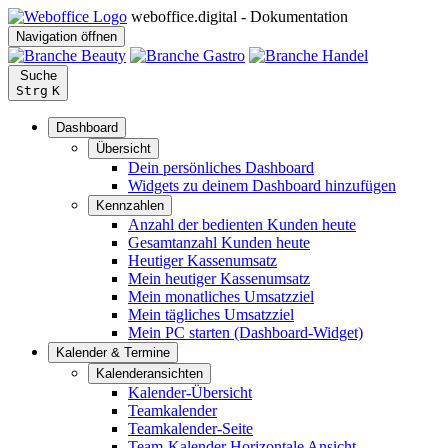
weboffice.digital - Dokumentation
Navigation öffnen
Suche
Strg
K
Dashboard
Übersicht
Dein persönliches Dashboard
Widgets zu deinem Dashboard hinzufügen
Kennzahlen
Anzahl der bedienten Kunden heute
Gesamtanzahl Kunden heute
Heutiger Kassenumsatz
Mein heutiger Kassenumsatz
Mein monatliches Umsatzziel
Mein tägliches Umsatzziel
Mein PC starten (Dashboard-Widget)
Kalender & Termine
Kalenderansichten
Kalender-Übersicht
Teamkalender
Teamkalender-Seite
Team-Kalender Horizontale Ansicht