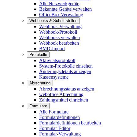
Alle Netzwerkgeräte
Bekannte Geräte verwalten
OfficeBox Verwaltung
Webhooks & Schnittstellen
Webhook-Verwaltung
Webhook-Protokoll
Webhooks verwalten
Webhook bearbeiten
BMD-Import
Protokolle
Aktivitätsprotokoll
System-Protokolle einsehen
Änderungsdetails anzeigen
Kassensysteme
Abrechnung
Abrechnungsstatus anzeigen
weboffice Abrechnung
Zahlungsmittel einrichten
Formulare
Alle Formulare
Formulardefinitionen
Formulardefinitionen bearbeiten
Formular-Editor
Formular-Verwaltung