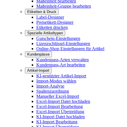
Maßeinheit bearbeiten
Maßeinheit-Gruppe bearbeiten
Etiketten & Druck
Label-Designer
Preisetikett-Designer
Etiketten drucken
Spezielle Artikeltypen
Gutschein-Einstellungen
Lizenzschlüssel-Einstellungen
Online-Shop Einstellungen für Artikel
Kundenpässe
Kundenpass-Arten verwalten
Kundenpass-Art bearbeiten
Artikel-Import
KI-gestützter Artikel-Import
Import-Modus wählen
Import-Analyse
Spaltenzuordnung
Manueller Excel-Import
Excel-Import Datei hochladen
Excel-Import Bearbeitung
Excel-Import Überprüfung
KI-Import Datei hochladen
KI-Import Bearbeitung
KI-Import Überprüfung