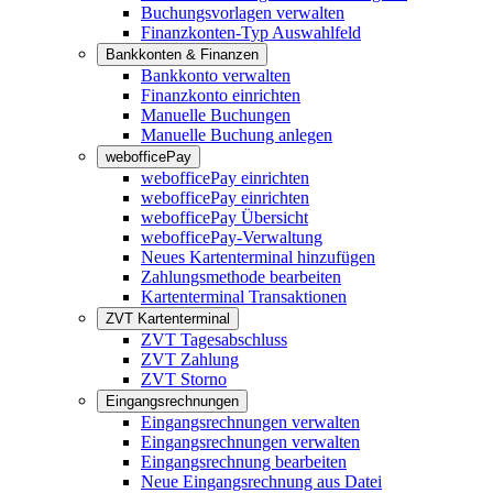
Buchungsvorlagen verwalten
Finanzkonten-Typ Auswahlfeld
Bankkonten & Finanzen
Bankkonto verwalten
Finanzkonto einrichten
Manuelle Buchungen
Manuelle Buchung anlegen
webofficePay
webofficePay einrichten
webofficePay einrichten
webofficePay Übersicht
webofficePay-Verwaltung
Neues Kartenterminal hinzufügen
Zahlungsmethode bearbeiten
Kartenterminal Transaktionen
ZVT Kartenterminal
ZVT Tagesabschluss
ZVT Zahlung
ZVT Storno
Eingangsrechnungen
Eingangsrechnungen verwalten
Eingangsrechnungen verwalten
Eingangsrechnung bearbeiten
Neue Eingangsrechnung aus Datei