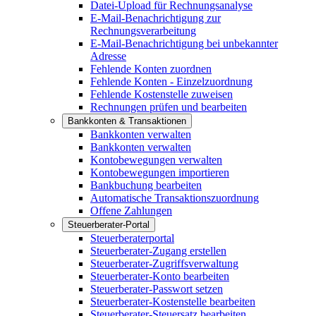
Datei-Upload für Rechnungsanalyse
E-Mail-Benachrichtigung zur
Rechnungsverarbeitung
E-Mail-Benachrichtigung bei unbekannter
Adresse
Fehlende Konten zuordnen
Fehlende Konten - Einzelzuordnung
Fehlende Kostenstelle zuweisen
Rechnungen prüfen und bearbeiten
Bankkonten & Transaktionen
Bankkonten verwalten
Bankkonten verwalten
Kontobewegungen verwalten
Kontobewegungen importieren
Bankbuchung bearbeiten
Automatische Transaktionszuordnung
Offene Zahlungen
Steuerberater-Portal
Steuerberaterportal
Steuerberater-Zugang erstellen
Steuerberater-Zugriffsverwaltung
Steuerberater-Konto bearbeiten
Steuerberater-Passwort setzen
Steuerberater-Kostenstelle bearbeiten
Steuerberater-Steuersatz bearbeiten