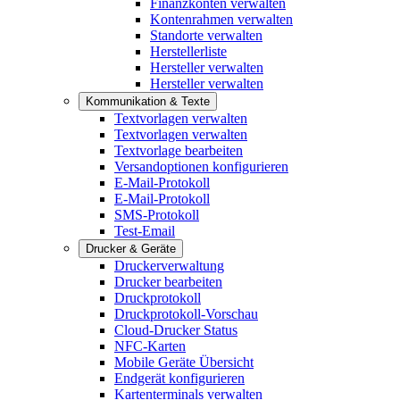
Finanzkonten verwalten
Kontenrahmen verwalten
Standorte verwalten
Herstellerliste
Hersteller verwalten
Hersteller verwalten
Kommunikation & Texte
Textvorlagen verwalten
Textvorlagen verwalten
Textvorlage bearbeiten
Versandoptionen konfigurieren
E-Mail-Protokoll
E-Mail-Protokoll
SMS-Protokoll
Test-Email
Drucker & Geräte
Druckerverwaltung
Drucker bearbeiten
Druckprotokoll
Druckprotokoll-Vorschau
Cloud-Drucker Status
NFC-Karten
Mobile Geräte Übersicht
Endgerät konfigurieren
Kartenterminals verwalten