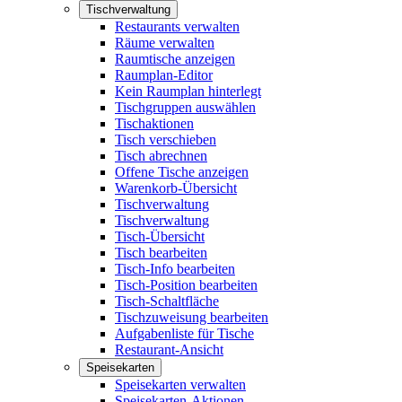
Tischverwaltung
Restaurants verwalten
Räume verwalten
Raumtische anzeigen
Raumplan-Editor
Kein Raumplan hinterlegt
Tischgruppen auswählen
Tischaktionen
Tisch verschieben
Tisch abrechnen
Offene Tische anzeigen
Warenkorb-Übersicht
Tischverwaltung
Tischverwaltung
Tisch-Übersicht
Tisch bearbeiten
Tisch-Info bearbeiten
Tisch-Position bearbeiten
Tisch-Schaltfläche
Tischzuweisung bearbeiten
Aufgabenliste für Tische
Restaurant-Ansicht
Speisekarten
Speisekarten verwalten
Speisekarten-Aktionen