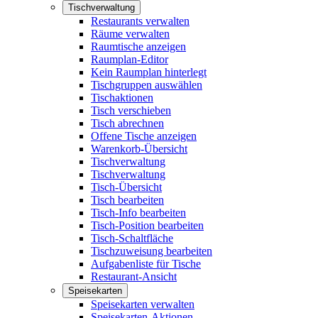
Tischverwaltung
Restaurants verwalten
Räume verwalten
Raumtische anzeigen
Raumplan-Editor
Kein Raumplan hinterlegt
Tischgruppen auswählen
Tischaktionen
Tisch verschieben
Tisch abrechnen
Offene Tische anzeigen
Warenkorb-Übersicht
Tischverwaltung
Tischverwaltung
Tisch-Übersicht
Tisch bearbeiten
Tisch-Info bearbeiten
Tisch-Position bearbeiten
Tisch-Schaltfläche
Tischzuweisung bearbeiten
Aufgabenliste für Tische
Restaurant-Ansicht
Speisekarten
Speisekarten verwalten
Speisekarten-Aktionen