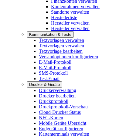
Finanzkonten verwalten
Kontenrahmen verwalten
Standorte verwalten
Herstellerliste
Hersteller verwalten
Hersteller verwalten
Kommunikation & Texte
Textvorlagen verwalten
Textvorlagen verwalten
Textvorlage bearbeiten
Versandoptionen konfigurieren
E-Mail-Protokoll
E-Mail-Protokoll
SMS-Protokoll
Test-Email
Drucker & Geräte
Druckerverwaltung
Drucker bearbeiten
Druckprotokoll
Druckprotokoll-Vorschau
Cloud-Drucker Status
NFC-Karten
Mobile Geräte Übersicht
Endgerät konfigurieren
Kartenterminals verwalten