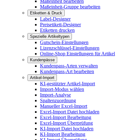
Maßeinheit bearbeiten
Maßeinheit-Gruppe bearbeiten
Etiketten & Druck
Label-Designer
Preisetikett-Designer
Etiketten drucken
Spezielle Artikeltypen
Gutschein-Einstellungen
Lizenzschlüssel-Einstellungen
Online-Shop Einstellungen für Artikel
Kundenpässe
Kundenpass-Arten verwalten
Kundenpass-Art bearbeiten
Artikel-Import
KI-gestützter Artikel-Import
Import-Modus wählen
Import-Analyse
Spaltenzuordnung
Manueller Excel-Import
Excel-Import Datei hochladen
Excel-Import Bearbeitung
Excel-Import Überprüfung
KI-Import Datei hochladen
KI-Import Bearbeitung
KI-Import Überprüfung