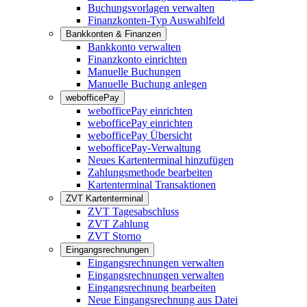
Buchungsvorlagen verwalten
Finanzkonten-Typ Auswahlfeld
Bankkonten & Finanzen
Bankkonto verwalten
Finanzkonto einrichten
Manuelle Buchungen
Manuelle Buchung anlegen
webofficePay
webofficePay einrichten
webofficePay einrichten
webofficePay Übersicht
webofficePay-Verwaltung
Neues Kartenterminal hinzufügen
Zahlungsmethode bearbeiten
Kartenterminal Transaktionen
ZVT Kartenterminal
ZVT Tagesabschluss
ZVT Zahlung
ZVT Storno
Eingangsrechnungen
Eingangsrechnungen verwalten
Eingangsrechnungen verwalten
Eingangsrechnung bearbeiten
Neue Eingangsrechnung aus Datei