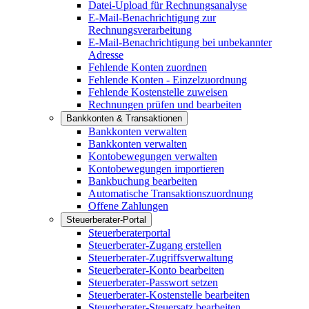
Datei-Upload für Rechnungsanalyse
E-Mail-Benachrichtigung zur
Rechnungsverarbeitung
E-Mail-Benachrichtigung bei unbekannter
Adresse
Fehlende Konten zuordnen
Fehlende Konten - Einzelzuordnung
Fehlende Kostenstelle zuweisen
Rechnungen prüfen und bearbeiten
Bankkonten & Transaktionen
Bankkonten verwalten
Bankkonten verwalten
Kontobewegungen verwalten
Kontobewegungen importieren
Bankbuchung bearbeiten
Automatische Transaktionszuordnung
Offene Zahlungen
Steuerberater-Portal
Steuerberaterportal
Steuerberater-Zugang erstellen
Steuerberater-Zugriffsverwaltung
Steuerberater-Konto bearbeiten
Steuerberater-Passwort setzen
Steuerberater-Kostenstelle bearbeiten
Steuerberater-Steuersatz bearbeiten