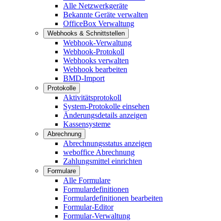
Alle Netzwerkgeräte
Bekannte Geräte verwalten
OfficeBox Verwaltung
Webhooks & Schnittstellen
Webhook-Verwaltung
Webhook-Protokoll
Webhooks verwalten
Webhook bearbeiten
BMD-Import
Protokolle
Aktivitätsprotokoll
System-Protokolle einsehen
Änderungsdetails anzeigen
Kassensysteme
Abrechnung
Abrechnungsstatus anzeigen
weboffice Abrechnung
Zahlungsmittel einrichten
Formulare
Alle Formulare
Formulardefinitionen
Formulardefinitionen bearbeiten
Formular-Editor
Formular-Verwaltung