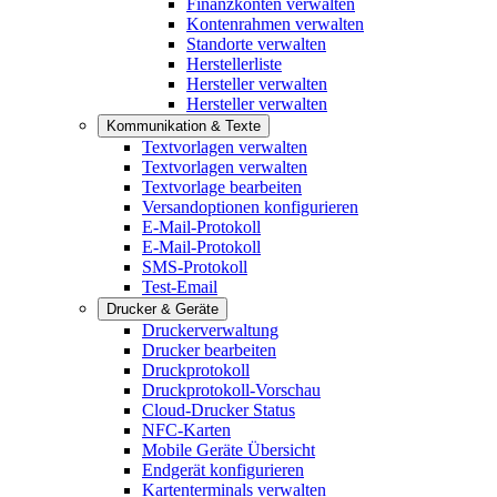
Finanzkonten verwalten
Kontenrahmen verwalten
Standorte verwalten
Herstellerliste
Hersteller verwalten
Hersteller verwalten
Kommunikation & Texte
Textvorlagen verwalten
Textvorlagen verwalten
Textvorlage bearbeiten
Versandoptionen konfigurieren
E-Mail-Protokoll
E-Mail-Protokoll
SMS-Protokoll
Test-Email
Drucker & Geräte
Druckerverwaltung
Drucker bearbeiten
Druckprotokoll
Druckprotokoll-Vorschau
Cloud-Drucker Status
NFC-Karten
Mobile Geräte Übersicht
Endgerät konfigurieren
Kartenterminals verwalten