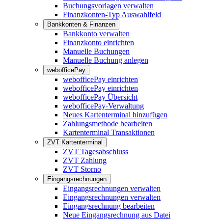
Buchungsvorlagen verwalten
Finanzkonten-Typ Auswahlfeld
Bankkonten & Finanzen
Bankkonto verwalten
Finanzkonto einrichten
Manuelle Buchungen
Manuelle Buchung anlegen
webofficePay
webofficePay einrichten
webofficePay einrichten
webofficePay Übersicht
webofficePay-Verwaltung
Neues Kartenterminal hinzufügen
Zahlungsmethode bearbeiten
Kartenterminal Transaktionen
ZVT Kartenterminal
ZVT Tagesabschluss
ZVT Zahlung
ZVT Storno
Eingangsrechnungen
Eingangsrechnungen verwalten
Eingangsrechnungen verwalten
Eingangsrechnung bearbeiten
Neue Eingangsrechnung aus Datei