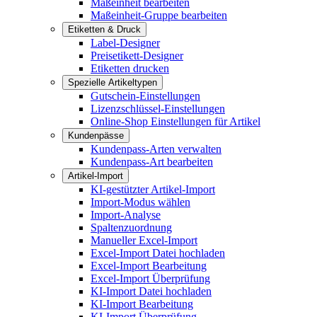
Maßeinheit bearbeiten
Maßeinheit-Gruppe bearbeiten
Etiketten & Druck
Label-Designer
Preisetikett-Designer
Etiketten drucken
Spezielle Artikeltypen
Gutschein-Einstellungen
Lizenzschlüssel-Einstellungen
Online-Shop Einstellungen für Artikel
Kundenpässe
Kundenpass-Arten verwalten
Kundenpass-Art bearbeiten
Artikel-Import
KI-gestützter Artikel-Import
Import-Modus wählen
Import-Analyse
Spaltenzuordnung
Manueller Excel-Import
Excel-Import Datei hochladen
Excel-Import Bearbeitung
Excel-Import Überprüfung
KI-Import Datei hochladen
KI-Import Bearbeitung
KI-Import Überprüfung