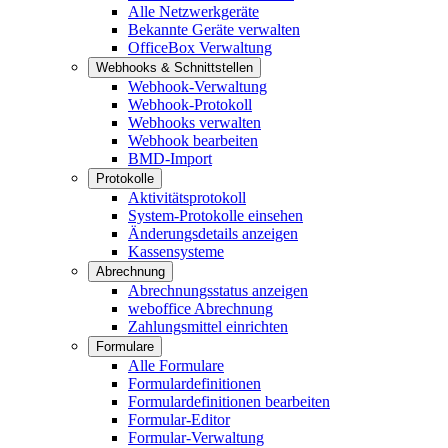
Alle Netzwerkgeräte
Bekannte Geräte verwalten
OfficeBox Verwaltung
Webhooks & Schnittstellen
Webhook-Verwaltung
Webhook-Protokoll
Webhooks verwalten
Webhook bearbeiten
BMD-Import
Protokolle
Aktivitätsprotokoll
System-Protokolle einsehen
Änderungsdetails anzeigen
Kassensysteme
Abrechnung
Abrechnungsstatus anzeigen
weboffice Abrechnung
Zahlungsmittel einrichten
Formulare
Alle Formulare
Formulardefinitionen
Formulardefinitionen bearbeiten
Formular-Editor
Formular-Verwaltung