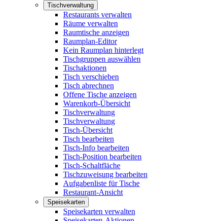
Tischverwaltung
Restaurants verwalten
Räume verwalten
Raumtische anzeigen
Raumplan-Editor
Kein Raumplan hinterlegt
Tischgruppen auswählen
Tischaktionen
Tisch verschieben
Tisch abrechnen
Offene Tische anzeigen
Warenkorb-Übersicht
Tischverwaltung
Tischverwaltung
Tisch-Übersicht
Tisch bearbeiten
Tisch-Info bearbeiten
Tisch-Position bearbeiten
Tisch-Schaltfläche
Tischzuweisung bearbeiten
Aufgabenliste für Tische
Restaurant-Ansicht
Speisekarten
Speisekarten verwalten
Speisekarten-Aktionen