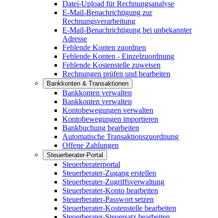
Datei-Upload für Rechnungsanalyse
E-Mail-Benachrichtigung zur
Rechnungsverarbeitung
E-Mail-Benachrichtigung bei unbekannter
Adresse
Fehlende Konten zuordnen
Fehlende Konten - Einzelzuordnung
Fehlende Kostenstelle zuweisen
Rechnungen prüfen und bearbeiten
Bankkonten & Transaktionen
Bankkonten verwalten
Bankkonten verwalten
Kontobewegungen verwalten
Kontobewegungen importieren
Bankbuchung bearbeiten
Automatische Transaktionszuordnung
Offene Zahlungen
Steuerberater-Portal
Steuerberaterportal
Steuerberater-Zugang erstellen
Steuerberater-Zugriffsverwaltung
Steuerberater-Konto bearbeiten
Steuerberater-Passwort setzen
Steuerberater-Kostenstelle bearbeiten
Steuerberater-Steuersatz bearbeiten