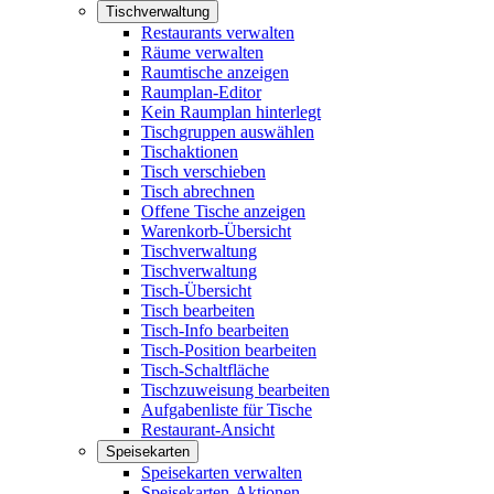
Tischverwaltung
Restaurants verwalten
Räume verwalten
Raumtische anzeigen
Raumplan-Editor
Kein Raumplan hinterlegt
Tischgruppen auswählen
Tischaktionen
Tisch verschieben
Tisch abrechnen
Offene Tische anzeigen
Warenkorb-Übersicht
Tischverwaltung
Tischverwaltung
Tisch-Übersicht
Tisch bearbeiten
Tisch-Info bearbeiten
Tisch-Position bearbeiten
Tisch-Schaltfläche
Tischzuweisung bearbeiten
Aufgabenliste für Tische
Restaurant-Ansicht
Speisekarten
Speisekarten verwalten
Speisekarten-Aktionen