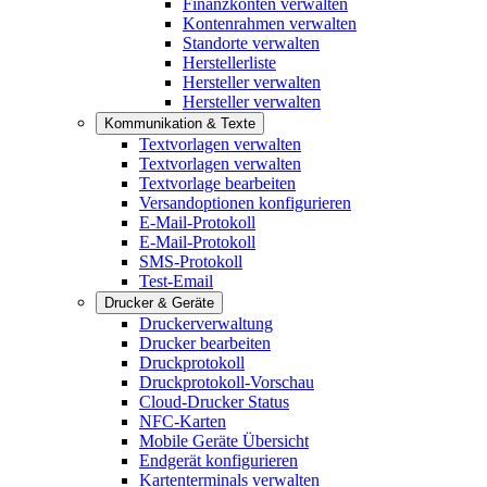
Finanzkonten verwalten
Kontenrahmen verwalten
Standorte verwalten
Herstellerliste
Hersteller verwalten
Hersteller verwalten
Kommunikation & Texte
Textvorlagen verwalten
Textvorlagen verwalten
Textvorlage bearbeiten
Versandoptionen konfigurieren
E-Mail-Protokoll
E-Mail-Protokoll
SMS-Protokoll
Test-Email
Drucker & Geräte
Druckerverwaltung
Drucker bearbeiten
Druckprotokoll
Druckprotokoll-Vorschau
Cloud-Drucker Status
NFC-Karten
Mobile Geräte Übersicht
Endgerät konfigurieren
Kartenterminals verwalten