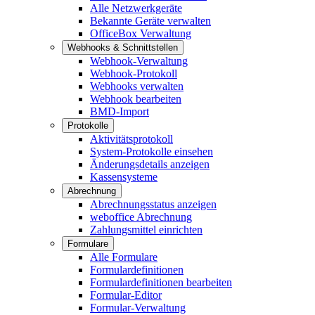
Alle Netzwerkgeräte
Bekannte Geräte verwalten
OfficeBox Verwaltung
Webhooks & Schnittstellen
Webhook-Verwaltung
Webhook-Protokoll
Webhooks verwalten
Webhook bearbeiten
BMD-Import
Protokolle
Aktivitätsprotokoll
System-Protokolle einsehen
Änderungsdetails anzeigen
Kassensysteme
Abrechnung
Abrechnungsstatus anzeigen
weboffice Abrechnung
Zahlungsmittel einrichten
Formulare
Alle Formulare
Formulardefinitionen
Formulardefinitionen bearbeiten
Formular-Editor
Formular-Verwaltung