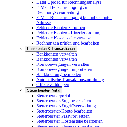
Datei-Upload für Rechnungsanalyse
E-Mail-Benachrichtigung zur
Rechnungsverarbeitung
E-Mail-Benachrichtigung bei unbekannter
Adresse
Fehlende Konten zuordnen
Fehlende Konten - Einzelzuordnung
Fehlende Kostenstelle zuweisen
Rechnungen prüfen und bearbeiten
Bankkonten & Transaktionen
Bankkonten verwalten
Bankkonten verwalten
Kontobewegungen verwalten
Kontobewegungen importieren
Bankbuchung bearbeiten
Automatische Transaktionszuordnung
Offene Zahlungen
Steuerberater-Portal
Steuerberaterportal
Steuerberater-Zugang erstellen
Steuerberater-Zugriffsverwaltung
Steuerberater-Konto bearbeiten
Steuerberater-Passwort setzen
Steuerberater-Kostenstelle bearbeiten
Steuerberater-Steuersatz bearbeiten