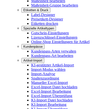
Maßeinheit bearbeiten
Maßeinheit-Gruppe bearbeiten
Etiketten & Druck
Label-Designer
Preisetikett-Designer
Etiketten drucken
Spezielle Artikeltypen
Gutschein-Einstellungen
Lizenzschlüssel-Einstellungen
Online-Shop Einstellungen für Artikel
Kundenpässe
Kundenpass-Arten verwalten
Kundenpass-Art bearbeiten
Artikel-Import
KI-gestützter Artikel-Import
Import-Modus wählen
Import-Analyse
Spaltenzuordnung
Manueller Excel-Import
Excel-Import Datei hochladen
Excel-Import Bearbeitung
Excel-Import Überprüfung
KI-Import Datei hochladen
KI-Import Bearbeitung
KI-Import Überprüfung