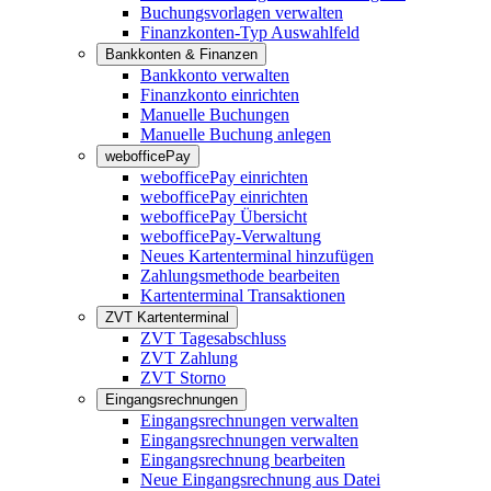
Buchungsvorlagen verwalten
Finanzkonten-Typ Auswahlfeld
Bankkonten & Finanzen
Bankkonto verwalten
Finanzkonto einrichten
Manuelle Buchungen
Manuelle Buchung anlegen
webofficePay
webofficePay einrichten
webofficePay einrichten
webofficePay Übersicht
webofficePay-Verwaltung
Neues Kartenterminal hinzufügen
Zahlungsmethode bearbeiten
Kartenterminal Transaktionen
ZVT Kartenterminal
ZVT Tagesabschluss
ZVT Zahlung
ZVT Storno
Eingangsrechnungen
Eingangsrechnungen verwalten
Eingangsrechnungen verwalten
Eingangsrechnung bearbeiten
Neue Eingangsrechnung aus Datei