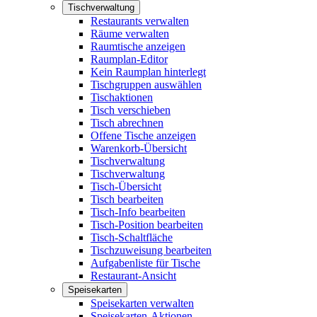
Tischverwaltung
Restaurants verwalten
Räume verwalten
Raumtische anzeigen
Raumplan-Editor
Kein Raumplan hinterlegt
Tischgruppen auswählen
Tischaktionen
Tisch verschieben
Tisch abrechnen
Offene Tische anzeigen
Warenkorb-Übersicht
Tischverwaltung
Tischverwaltung
Tisch-Übersicht
Tisch bearbeiten
Tisch-Info bearbeiten
Tisch-Position bearbeiten
Tisch-Schaltfläche
Tischzuweisung bearbeiten
Aufgabenliste für Tische
Restaurant-Ansicht
Speisekarten
Speisekarten verwalten
Speisekarten-Aktionen