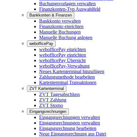
Buchungsvorlagen verwalten
Finanzkonten-Typ Auswahlfeld
Bankkonten & Finanzen
Bankkonto verwalten
Finanzkonto einrichten
Manuelle Buchungen
Manuelle Buchung anlegen
webofficePay
webofficePay einrichten
webofficePay einrichten
webofficePay Übersicht
webofficePay-Verwaltung
Neues Kartenterminal hinzufügen
Zahlungsmethode bearbeiten
Kartenterminal Transaktionen
ZVT Kartenterminal
ZVT Tagesabschluss
ZVT Zahlung
ZVT Storno
Eingangsrechnungen
Eingangsrechnungen verwalten
Eingangsrechnungen verwalten
Eingangsrechnung bearbeiten
Neue Eingangsrechnung aus Datei