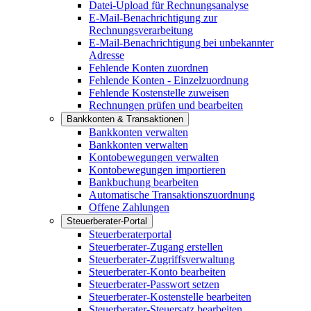
Datei-Upload für Rechnungsanalyse
E-Mail-Benachrichtigung zur
Rechnungsverarbeitung
E-Mail-Benachrichtigung bei unbekannter
Adresse
Fehlende Konten zuordnen
Fehlende Konten - Einzelzuordnung
Fehlende Kostenstelle zuweisen
Rechnungen prüfen und bearbeiten
Bankkonten & Transaktionen
Bankkonten verwalten
Bankkonten verwalten
Kontobewegungen verwalten
Kontobewegungen importieren
Bankbuchung bearbeiten
Automatische Transaktionszuordnung
Offene Zahlungen
Steuerberater-Portal
Steuerberaterportal
Steuerberater-Zugang erstellen
Steuerberater-Zugriffsverwaltung
Steuerberater-Konto bearbeiten
Steuerberater-Passwort setzen
Steuerberater-Kostenstelle bearbeiten
Steuerberater-Steuersatz bearbeiten