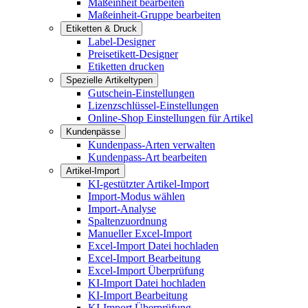
Maßeinheit bearbeiten
Maßeinheit-Gruppe bearbeiten
Etiketten & Druck
Label-Designer
Preisetikett-Designer
Etiketten drucken
Spezielle Artikeltypen
Gutschein-Einstellungen
Lizenzschlüssel-Einstellungen
Online-Shop Einstellungen für Artikel
Kundenpässe
Kundenpass-Arten verwalten
Kundenpass-Art bearbeiten
Artikel-Import
KI-gestützter Artikel-Import
Import-Modus wählen
Import-Analyse
Spaltenzuordnung
Manueller Excel-Import
Excel-Import Datei hochladen
Excel-Import Bearbeitung
Excel-Import Überprüfung
KI-Import Datei hochladen
KI-Import Bearbeitung
KI-Import Überprüfung