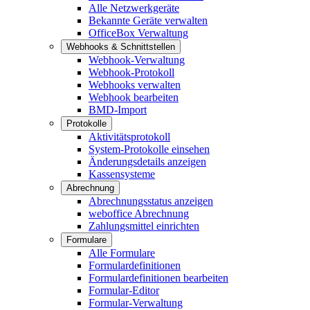
Alle Netzwerkgeräte
Bekannte Geräte verwalten
OfficeBox Verwaltung
Webhooks & Schnittstellen
Webhook-Verwaltung
Webhook-Protokoll
Webhooks verwalten
Webhook bearbeiten
BMD-Import
Protokolle
Aktivitätsprotokoll
System-Protokolle einsehen
Änderungsdetails anzeigen
Kassensysteme
Abrechnung
Abrechnungsstatus anzeigen
weboffice Abrechnung
Zahlungsmittel einrichten
Formulare
Alle Formulare
Formulardefinitionen
Formulardefinitionen bearbeiten
Formular-Editor
Formular-Verwaltung