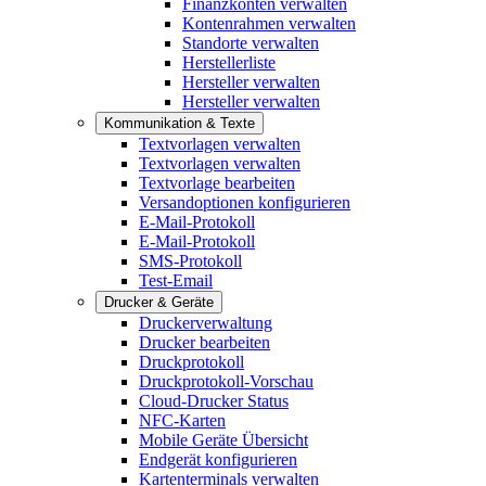
Finanzkonten verwalten
Kontenrahmen verwalten
Standorte verwalten
Herstellerliste
Hersteller verwalten
Hersteller verwalten
Kommunikation & Texte
Textvorlagen verwalten
Textvorlagen verwalten
Textvorlage bearbeiten
Versandoptionen konfigurieren
E-Mail-Protokoll
E-Mail-Protokoll
SMS-Protokoll
Test-Email
Drucker & Geräte
Druckerverwaltung
Drucker bearbeiten
Druckprotokoll
Druckprotokoll-Vorschau
Cloud-Drucker Status
NFC-Karten
Mobile Geräte Übersicht
Endgerät konfigurieren
Kartenterminals verwalten