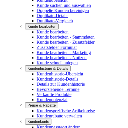
Kundenübersicht
Kunde suchen und auswählen
Doppelte Kunden bereinigen
Duplikate-Details
Duplikate-Vergleich
Kunde bearbeiten
Kunde bearbeiten
Kunde bearbeiten - Stammdaten
Kunde bearbeiten - Zusatzfelder
Zusatzfelder-Formular
Kunde bearbeiten - Marketing
Kunde bearbeiten - Notizen
Kunde schnell anlegen
Kundenhistorie & Details
Kundenhistorie-Übersicht
Kundenhistorie-Details
Details zur Kundenhistorie
Bevorstehende Termine
Verkaufte Produkte
Kundenpotenzial
Preise & Rabatte
Kundenspezifische Artikelpreise
Kundenrabatte verwalten
Kundenkonto
Kundenpasswort ändern