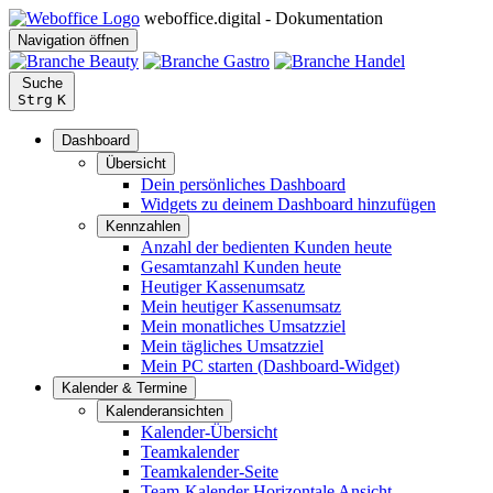
weboffice.digital - Dokumentation
Navigation öffnen
Suche
Strg
K
Dashboard
Übersicht
Dein persönliches Dashboard
Widgets zu deinem Dashboard hinzufügen
Kennzahlen
Anzahl der bedienten Kunden heute
Gesamtanzahl Kunden heute
Heutiger Kassenumsatz
Mein heutiger Kassenumsatz
Mein monatliches Umsatzziel
Mein tägliches Umsatzziel
Mein PC starten (Dashboard-Widget)
Kalender & Termine
Kalenderansichten
Kalender-Übersicht
Teamkalender
Teamkalender-Seite
Team-Kalender Horizontale Ansicht