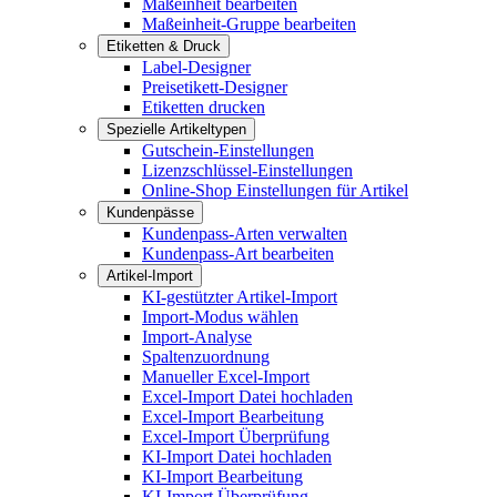
Maßeinheit bearbeiten
Maßeinheit-Gruppe bearbeiten
Etiketten & Druck
Label-Designer
Preisetikett-Designer
Etiketten drucken
Spezielle Artikeltypen
Gutschein-Einstellungen
Lizenzschlüssel-Einstellungen
Online-Shop Einstellungen für Artikel
Kundenpässe
Kundenpass-Arten verwalten
Kundenpass-Art bearbeiten
Artikel-Import
KI-gestützter Artikel-Import
Import-Modus wählen
Import-Analyse
Spaltenzuordnung
Manueller Excel-Import
Excel-Import Datei hochladen
Excel-Import Bearbeitung
Excel-Import Überprüfung
KI-Import Datei hochladen
KI-Import Bearbeitung
KI-Import Überprüfung