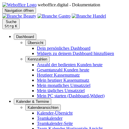
weboffice.digital - Dokumentation
Navigation öffnen
Suche
Strg
K
Dashboard
Übersicht
Dein persönliches Dashboard
Widgets zu deinem Dashboard hinzufügen
Kennzahlen
Anzahl der bedienten Kunden heute
Gesamtanzahl Kunden heute
Heutiger Kassenumsatz
Mein heutiger Kassenumsatz
Mein monatliches Umsatzziel
Mein tägliches Umsatzziel
Mein PC starten (Dashboard-Widget)
Kalender & Termine
Kalenderansichten
Kalender-Übersicht
Teamkalender
Teamkalender-Seite
Team-Kalender Horizontale Ansicht