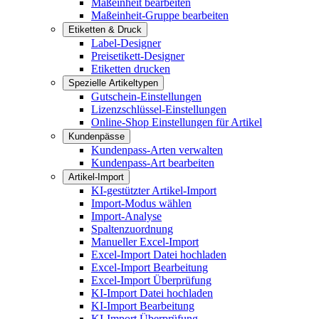
Maßeinheit bearbeiten
Maßeinheit-Gruppe bearbeiten
Etiketten & Druck
Label-Designer
Preisetikett-Designer
Etiketten drucken
Spezielle Artikeltypen
Gutschein-Einstellungen
Lizenzschlüssel-Einstellungen
Online-Shop Einstellungen für Artikel
Kundenpässe
Kundenpass-Arten verwalten
Kundenpass-Art bearbeiten
Artikel-Import
KI-gestützter Artikel-Import
Import-Modus wählen
Import-Analyse
Spaltenzuordnung
Manueller Excel-Import
Excel-Import Datei hochladen
Excel-Import Bearbeitung
Excel-Import Überprüfung
KI-Import Datei hochladen
KI-Import Bearbeitung
KI-Import Überprüfung