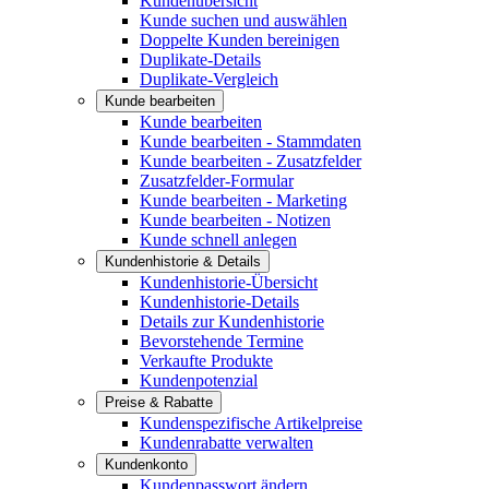
Kundenübersicht
Kunde suchen und auswählen
Doppelte Kunden bereinigen
Duplikate-Details
Duplikate-Vergleich
Kunde bearbeiten
Kunde bearbeiten
Kunde bearbeiten - Stammdaten
Kunde bearbeiten - Zusatzfelder
Zusatzfelder-Formular
Kunde bearbeiten - Marketing
Kunde bearbeiten - Notizen
Kunde schnell anlegen
Kundenhistorie & Details
Kundenhistorie-Übersicht
Kundenhistorie-Details
Details zur Kundenhistorie
Bevorstehende Termine
Verkaufte Produkte
Kundenpotenzial
Preise & Rabatte
Kundenspezifische Artikelpreise
Kundenrabatte verwalten
Kundenkonto
Kundenpasswort ändern