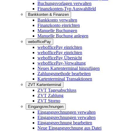
Buchungsvorlagen verwalten
Finanzkonten-Typ Auswahlfeld
Bankkonten & Finanzen
Bankkonto verwalten
Finanzkonto einrichten
Manuelle Buchungen
Manuelle Buchung anlegen
webofficePay
webofficePay einrichten
webofficePay einrichten
webofficePay Übersicht
webofficePay-Verwaltung
Neues Kartenterminal hinzufügen
Zahlungsmethode bearbeiten
Kartenterminal Transaktionen
ZVT Kartenterminal
ZVT Tagesabschluss
ZVT Zahlung
ZVT Storno
Eingangsrechnungen
Eingangsrechnungen verwalten
Eingangsrechnungen verwalten
Eingangsrechnung bearbeiten
Neue Eingangsrechnung aus Datei