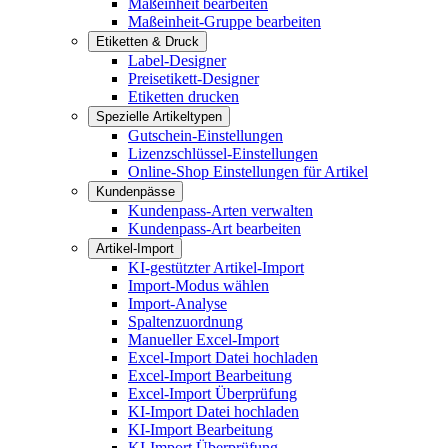
Maßeinheit bearbeiten
Maßeinheit-Gruppe bearbeiten
Etiketten & Druck
Label-Designer
Preisetikett-Designer
Etiketten drucken
Spezielle Artikeltypen
Gutschein-Einstellungen
Lizenzschlüssel-Einstellungen
Online-Shop Einstellungen für Artikel
Kundenpässe
Kundenpass-Arten verwalten
Kundenpass-Art bearbeiten
Artikel-Import
KI-gestützter Artikel-Import
Import-Modus wählen
Import-Analyse
Spaltenzuordnung
Manueller Excel-Import
Excel-Import Datei hochladen
Excel-Import Bearbeitung
Excel-Import Überprüfung
KI-Import Datei hochladen
KI-Import Bearbeitung
KI-Import Überprüfung