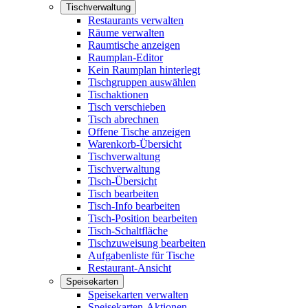
Tischverwaltung
Restaurants verwalten
Räume verwalten
Raumtische anzeigen
Raumplan-Editor
Kein Raumplan hinterlegt
Tischgruppen auswählen
Tischaktionen
Tisch verschieben
Tisch abrechnen
Offene Tische anzeigen
Warenkorb-Übersicht
Tischverwaltung
Tischverwaltung
Tisch-Übersicht
Tisch bearbeiten
Tisch-Info bearbeiten
Tisch-Position bearbeiten
Tisch-Schaltfläche
Tischzuweisung bearbeiten
Aufgabenliste für Tische
Restaurant-Ansicht
Speisekarten
Speisekarten verwalten
Speisekarten-Aktionen