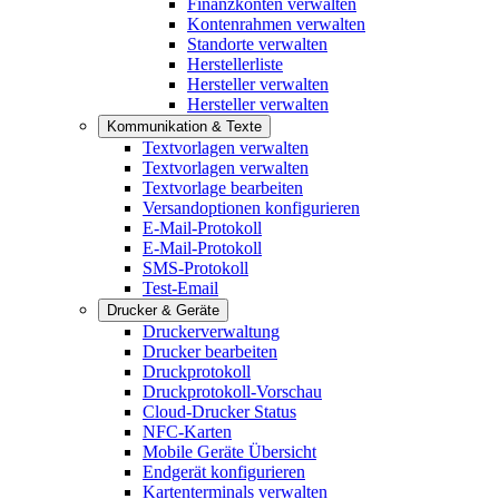
Finanzkonten verwalten
Kontenrahmen verwalten
Standorte verwalten
Herstellerliste
Hersteller verwalten
Hersteller verwalten
Kommunikation & Texte
Textvorlagen verwalten
Textvorlagen verwalten
Textvorlage bearbeiten
Versandoptionen konfigurieren
E-Mail-Protokoll
E-Mail-Protokoll
SMS-Protokoll
Test-Email
Drucker & Geräte
Druckerverwaltung
Drucker bearbeiten
Druckprotokoll
Druckprotokoll-Vorschau
Cloud-Drucker Status
NFC-Karten
Mobile Geräte Übersicht
Endgerät konfigurieren
Kartenterminals verwalten