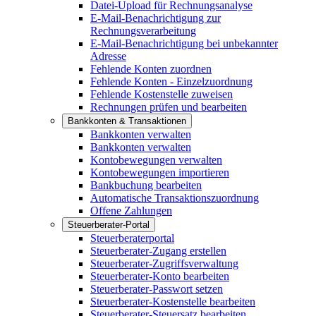
Datei-Upload für Rechnungsanalyse
E-Mail-Benachrichtigung zur
Rechnungsverarbeitung
E-Mail-Benachrichtigung bei unbekannter
Adresse
Fehlende Konten zuordnen
Fehlende Konten - Einzelzuordnung
Fehlende Kostenstelle zuweisen
Rechnungen prüfen und bearbeiten
Bankkonten & Transaktionen
Bankkonten verwalten
Bankkonten verwalten
Kontobewegungen verwalten
Kontobewegungen importieren
Bankbuchung bearbeiten
Automatische Transaktionszuordnung
Offene Zahlungen
Steuerberater-Portal
Steuerberaterportal
Steuerberater-Zugang erstellen
Steuerberater-Zugriffsverwaltung
Steuerberater-Konto bearbeiten
Steuerberater-Passwort setzen
Steuerberater-Kostenstelle bearbeiten
Steuerberater-Steuersatz bearbeiten