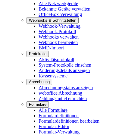
Alle Netzwerkgeräte
Bekannte Geräte verwalten
OfficeBox Verwaltung
Webhooks & Schnittstellen
Webhook-Verwaltung
Webhook-Protokoll
Webhooks verwalten
Webhook bearbeiten
BMD-Import
Protokolle
Aktivitätsprotokoll
System-Protokolle einsehen
Änderungsdetails anzeigen
Kassensysteme
Abrechnung
Abrechnungsstatus anzeigen
weboffice Abrechnung
Zahlungsmittel einrichten
Formulare
Alle Formulare
Formulardefinitionen
Formulardefinitionen bearbeiten
Formular-Editor
Formular-Verwaltung