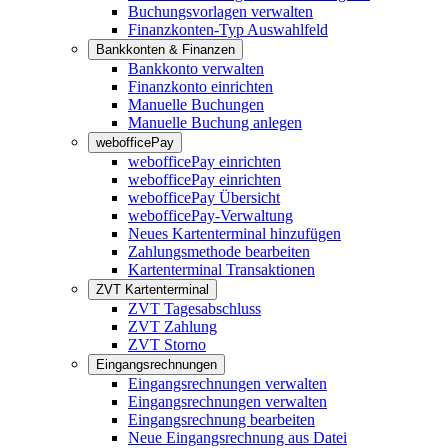
Buchungsvorlagen verwalten
Finanzkonten-Typ Auswahlfeld
Bankkonten & Finanzen
Bankkonto verwalten
Finanzkonto einrichten
Manuelle Buchungen
Manuelle Buchung anlegen
webofficePay
webofficePay einrichten
webofficePay einrichten
webofficePay Übersicht
webofficePay-Verwaltung
Neues Kartenterminal hinzufügen
Zahlungsmethode bearbeiten
Kartenterminal Transaktionen
ZVT Kartenterminal
ZVT Tagesabschluss
ZVT Zahlung
ZVT Storno
Eingangsrechnungen
Eingangsrechnungen verwalten
Eingangsrechnungen verwalten
Eingangsrechnung bearbeiten
Neue Eingangsrechnung aus Datei