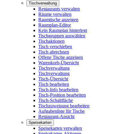
Tischverwaltung
Restaurants verwalten
Räume verwalten
Raumtische anzeigen
Raumplan-Editor
Kein Raumplan hinterlegt
Tischgruppen auswählen
Tischaktionen
Tisch verschieben
Tisch abrechnen
Offene Tische anzeigen
Warenkorb-Übersicht
Tischverwaltung
Tischverwaltung
Tisch-Übersicht
Tisch bearbeiten
Tisch-Info bearbeiten
Tisch-Position bearbeiten
Tisch-Schaltfläche
Tischzuweisung bearbeiten
Aufgabenliste für Tische
Restaurant-Ansicht
Speisekarten
Speisekarten verwalten
Speisekarten-Aktionen