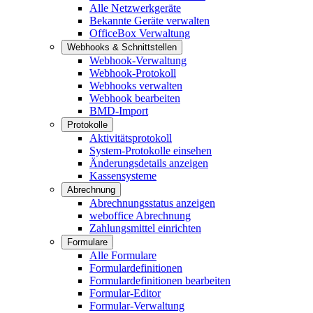
Alle Netzwerkgeräte
Bekannte Geräte verwalten
OfficeBox Verwaltung
Webhooks & Schnittstellen
Webhook-Verwaltung
Webhook-Protokoll
Webhooks verwalten
Webhook bearbeiten
BMD-Import
Protokolle
Aktivitätsprotokoll
System-Protokolle einsehen
Änderungsdetails anzeigen
Kassensysteme
Abrechnung
Abrechnungsstatus anzeigen
weboffice Abrechnung
Zahlungsmittel einrichten
Formulare
Alle Formulare
Formulardefinitionen
Formulardefinitionen bearbeiten
Formular-Editor
Formular-Verwaltung