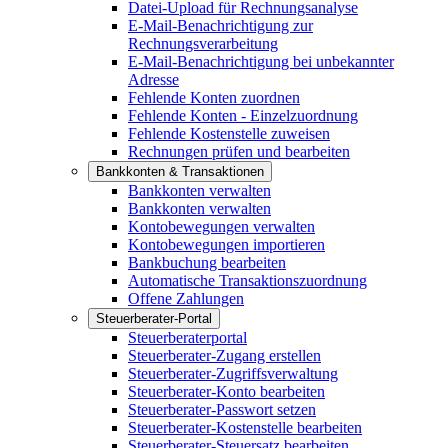
Datei-Upload für Rechnungsanalyse
E-Mail-Benachrichtigung zur
Rechnungsverarbeitung
E-Mail-Benachrichtigung bei unbekannter
Adresse
Fehlende Konten zuordnen
Fehlende Konten - Einzelzuordnung
Fehlende Kostenstelle zuweisen
Rechnungen prüfen und bearbeiten
Bankkonten & Transaktionen
Bankkonten verwalten
Bankkonten verwalten
Kontobewegungen verwalten
Kontobewegungen importieren
Bankbuchung bearbeiten
Automatische Transaktionszuordnung
Offene Zahlungen
Steuerberater-Portal
Steuerberaterportal
Steuerberater-Zugang erstellen
Steuerberater-Zugriffsverwaltung
Steuerberater-Konto bearbeiten
Steuerberater-Passwort setzen
Steuerberater-Kostenstelle bearbeiten
Steuerberater-Steuersatz bearbeiten