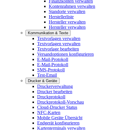
Finanzkonten verwalten
Kontenrahmen verwalten
Standorte verwalten
Herstellerliste
Hersteller verwalten
Hersteller verwalten
Kommunikation & Texte
Textvorlagen verwalten
Textvorlagen verwalten
Textvorlage bearbeiten
Versandoptionen konfigurieren
E-Mail-Protokoll
E-Mail-Protokoll
SMS-Protokoll
Test-Email
Drucker & Geräte
Druckerverwaltung
Drucker bearbeiten
Druckprotokoll
Druckprotokoll-Vorschau
Cloud-Drucker Status
NFC-Karten
Mobile Geräte Übersicht
Endgerät konfigurieren
Kartenterminals verwalten