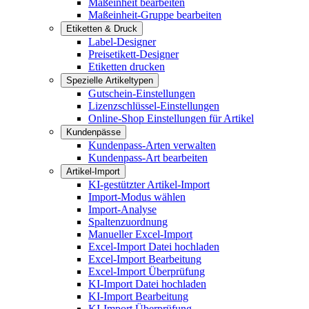
Maßeinheit bearbeiten
Maßeinheit-Gruppe bearbeiten
Etiketten & Druck
Label-Designer
Preisetikett-Designer
Etiketten drucken
Spezielle Artikeltypen
Gutschein-Einstellungen
Lizenzschlüssel-Einstellungen
Online-Shop Einstellungen für Artikel
Kundenpässe
Kundenpass-Arten verwalten
Kundenpass-Art bearbeiten
Artikel-Import
KI-gestützter Artikel-Import
Import-Modus wählen
Import-Analyse
Spaltenzuordnung
Manueller Excel-Import
Excel-Import Datei hochladen
Excel-Import Bearbeitung
Excel-Import Überprüfung
KI-Import Datei hochladen
KI-Import Bearbeitung
KI-Import Überprüfung