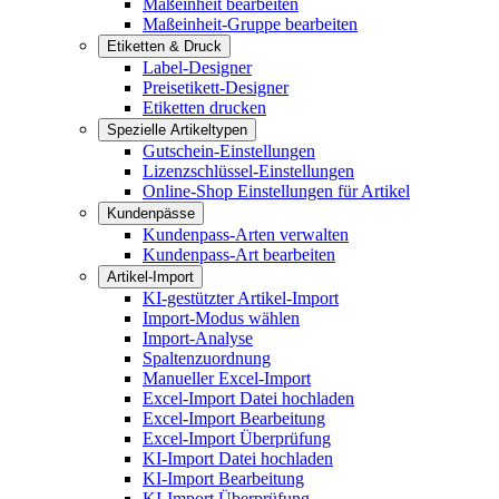
Maßeinheit bearbeiten
Maßeinheit-Gruppe bearbeiten
Etiketten & Druck
Label-Designer
Preisetikett-Designer
Etiketten drucken
Spezielle Artikeltypen
Gutschein-Einstellungen
Lizenzschlüssel-Einstellungen
Online-Shop Einstellungen für Artikel
Kundenpässe
Kundenpass-Arten verwalten
Kundenpass-Art bearbeiten
Artikel-Import
KI-gestützter Artikel-Import
Import-Modus wählen
Import-Analyse
Spaltenzuordnung
Manueller Excel-Import
Excel-Import Datei hochladen
Excel-Import Bearbeitung
Excel-Import Überprüfung
KI-Import Datei hochladen
KI-Import Bearbeitung
KI-Import Überprüfung