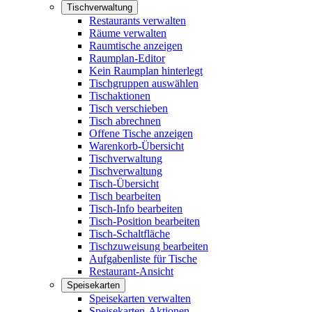
Tischverwaltung
Restaurants verwalten
Räume verwalten
Raumtische anzeigen
Raumplan-Editor
Kein Raumplan hinterlegt
Tischgruppen auswählen
Tischaktionen
Tisch verschieben
Tisch abrechnen
Offene Tische anzeigen
Warenkorb-Übersicht
Tischverwaltung
Tischverwaltung
Tisch-Übersicht
Tisch bearbeiten
Tisch-Info bearbeiten
Tisch-Position bearbeiten
Tisch-Schaltfläche
Tischzuweisung bearbeiten
Aufgabenliste für Tische
Restaurant-Ansicht
Speisekarten
Speisekarten verwalten
Speisekarten-Aktionen