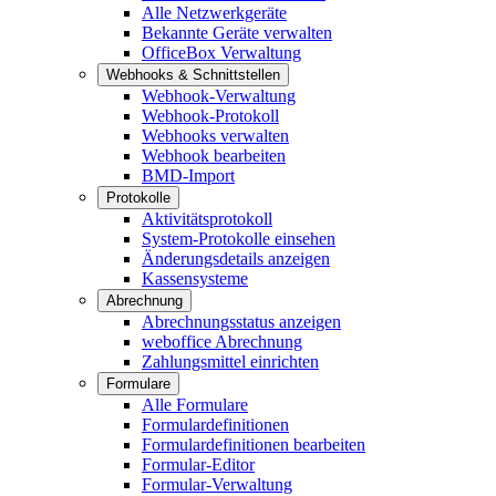
Alle Netzwerkgeräte
Bekannte Geräte verwalten
OfficeBox Verwaltung
Webhooks & Schnittstellen
Webhook-Verwaltung
Webhook-Protokoll
Webhooks verwalten
Webhook bearbeiten
BMD-Import
Protokolle
Aktivitätsprotokoll
System-Protokolle einsehen
Änderungsdetails anzeigen
Kassensysteme
Abrechnung
Abrechnungsstatus anzeigen
weboffice Abrechnung
Zahlungsmittel einrichten
Formulare
Alle Formulare
Formulardefinitionen
Formulardefinitionen bearbeiten
Formular-Editor
Formular-Verwaltung