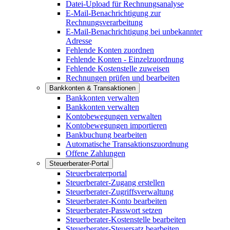
Datei-Upload für Rechnungsanalyse
E-Mail-Benachrichtigung zur
Rechnungsverarbeitung
E-Mail-Benachrichtigung bei unbekannter
Adresse
Fehlende Konten zuordnen
Fehlende Konten - Einzelzuordnung
Fehlende Kostenstelle zuweisen
Rechnungen prüfen und bearbeiten
Bankkonten & Transaktionen
Bankkonten verwalten
Bankkonten verwalten
Kontobewegungen verwalten
Kontobewegungen importieren
Bankbuchung bearbeiten
Automatische Transaktionszuordnung
Offene Zahlungen
Steuerberater-Portal
Steuerberaterportal
Steuerberater-Zugang erstellen
Steuerberater-Zugriffsverwaltung
Steuerberater-Konto bearbeiten
Steuerberater-Passwort setzen
Steuerberater-Kostenstelle bearbeiten
Steuerberater-Steuersatz bearbeiten