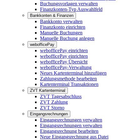
Buchungsvorlagen verwalten
Finanzkonten-Typ Auswahlfeld
Bankkonten & Finanzen
Bankkonto verwalten
Finanzkonto einrichten
Manuelle Buchungen
Manuelle Buchung anlegen
webofficePay
webofficePay einrichten
webofficePay einrichten
webofficePay Übersicht
webofficePay-Verwaltung
Neues Kartenterminal hinzufügen
Zahlungsmethode bearbeiten
Kartenterminal Transaktionen
ZVT Kartenterminal
ZVT Tagesabschluss
ZVT Zahlung
ZVT Storno
Eingangsrechnungen
Eingangsrechnungen verwalten
Eingangsrechnungen verwalten
Eingangsrechnung bearbeiten
Neue Eingangsrechnung aus Datei