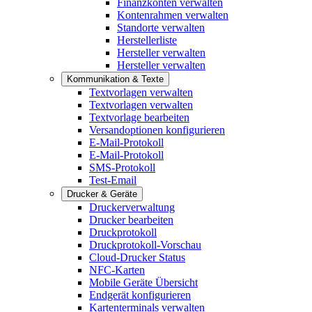
Finanzkonten verwalten
Kontenrahmen verwalten
Standorte verwalten
Herstellerliste
Hersteller verwalten
Hersteller verwalten
Kommunikation & Texte
Textvorlagen verwalten
Textvorlagen verwalten
Textvorlage bearbeiten
Versandoptionen konfigurieren
E-Mail-Protokoll
E-Mail-Protokoll
SMS-Protokoll
Test-Email
Drucker & Geräte
Druckerverwaltung
Drucker bearbeiten
Druckprotokoll
Druckprotokoll-Vorschau
Cloud-Drucker Status
NFC-Karten
Mobile Geräte Übersicht
Endgerät konfigurieren
Kartenterminals verwalten