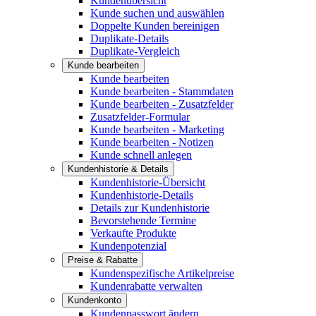
Kundenübersicht
Kunde suchen und auswählen
Doppelte Kunden bereinigen
Duplikate-Details
Duplikate-Vergleich
Kunde bearbeiten
Kunde bearbeiten
Kunde bearbeiten - Stammdaten
Kunde bearbeiten - Zusatzfelder
Zusatzfelder-Formular
Kunde bearbeiten - Marketing
Kunde bearbeiten - Notizen
Kunde schnell anlegen
Kundenhistorie & Details
Kundenhistorie-Übersicht
Kundenhistorie-Details
Details zur Kundenhistorie
Bevorstehende Termine
Verkaufte Produkte
Kundenpotenzial
Preise & Rabatte
Kundenspezifische Artikelpreise
Kundenrabatte verwalten
Kundenkonto
Kundenpasswort ändern