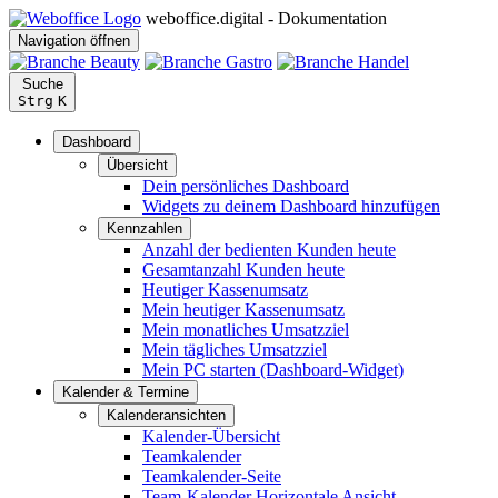
weboffice.digital - Dokumentation
Navigation öffnen
Suche
Strg
K
Dashboard
Übersicht
Dein persönliches Dashboard
Widgets zu deinem Dashboard hinzufügen
Kennzahlen
Anzahl der bedienten Kunden heute
Gesamtanzahl Kunden heute
Heutiger Kassenumsatz
Mein heutiger Kassenumsatz
Mein monatliches Umsatzziel
Mein tägliches Umsatzziel
Mein PC starten (Dashboard-Widget)
Kalender & Termine
Kalenderansichten
Kalender-Übersicht
Teamkalender
Teamkalender-Seite
Team-Kalender Horizontale Ansicht