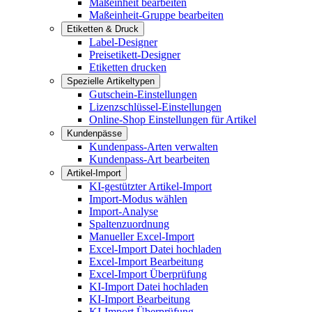
Maßeinheit bearbeiten
Maßeinheit-Gruppe bearbeiten
Etiketten & Druck
Label-Designer
Preisetikett-Designer
Etiketten drucken
Spezielle Artikeltypen
Gutschein-Einstellungen
Lizenzschlüssel-Einstellungen
Online-Shop Einstellungen für Artikel
Kundenpässe
Kundenpass-Arten verwalten
Kundenpass-Art bearbeiten
Artikel-Import
KI-gestützter Artikel-Import
Import-Modus wählen
Import-Analyse
Spaltenzuordnung
Manueller Excel-Import
Excel-Import Datei hochladen
Excel-Import Bearbeitung
Excel-Import Überprüfung
KI-Import Datei hochladen
KI-Import Bearbeitung
KI-Import Überprüfung