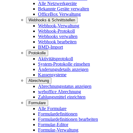
Alle Netzwerkgeräte
Bekannte Geräte verwalten
OfficeBox Verwaltung
Webhooks & Schnittstellen
Webhook-Verwaltung
Webhook-Protokoll
Webhooks verwalten
Webhook bearbeiten
BMD-Import
Protokolle
Aktivitätsprotokoll
System-Protokolle einsehen
Änderungsdetails anzeigen
Kassensysteme
Abrechnung
Abrechnungsstatus anzeigen
weboffice Abrechnung
Zahlungsmittel einrichten
Formulare
Alle Formulare
Formulardefinitionen
Formulardefinitionen bearbeiten
Formular-Editor
Formular-Verwaltung