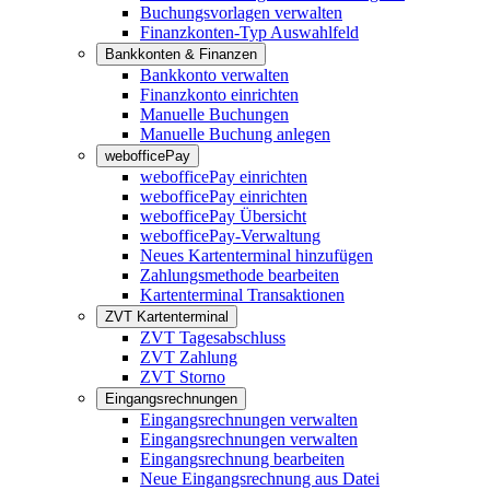
Buchungsvorlagen verwalten
Finanzkonten-Typ Auswahlfeld
Bankkonten & Finanzen
Bankkonto verwalten
Finanzkonto einrichten
Manuelle Buchungen
Manuelle Buchung anlegen
webofficePay
webofficePay einrichten
webofficePay einrichten
webofficePay Übersicht
webofficePay-Verwaltung
Neues Kartenterminal hinzufügen
Zahlungsmethode bearbeiten
Kartenterminal Transaktionen
ZVT Kartenterminal
ZVT Tagesabschluss
ZVT Zahlung
ZVT Storno
Eingangsrechnungen
Eingangsrechnungen verwalten
Eingangsrechnungen verwalten
Eingangsrechnung bearbeiten
Neue Eingangsrechnung aus Datei