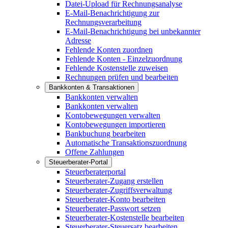
Datei-Upload für Rechnungsanalyse
E-Mail-Benachrichtigung zur
Rechnungsverarbeitung
E-Mail-Benachrichtigung bei unbekannter
Adresse
Fehlende Konten zuordnen
Fehlende Konten - Einzelzuordnung
Fehlende Kostenstelle zuweisen
Rechnungen prüfen und bearbeiten
Bankkonten & Transaktionen
Bankkonten verwalten
Bankkonten verwalten
Kontobewegungen verwalten
Kontobewegungen importieren
Bankbuchung bearbeiten
Automatische Transaktionszuordnung
Offene Zahlungen
Steuerberater-Portal
Steuerberaterportal
Steuerberater-Zugang erstellen
Steuerberater-Zugriffsverwaltung
Steuerberater-Konto bearbeiten
Steuerberater-Passwort setzen
Steuerberater-Kostenstelle bearbeiten
Steuerberater-Steuersatz bearbeiten