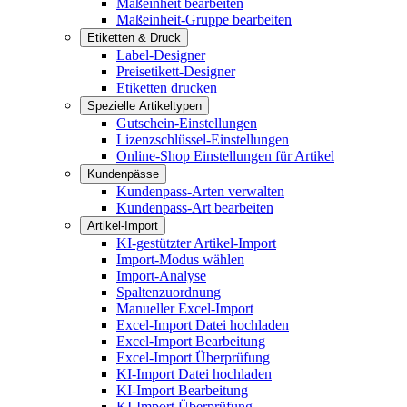
Maßeinheit bearbeiten
Maßeinheit-Gruppe bearbeiten
Etiketten & Druck
Label-Designer
Preisetikett-Designer
Etiketten drucken
Spezielle Artikeltypen
Gutschein-Einstellungen
Lizenzschlüssel-Einstellungen
Online-Shop Einstellungen für Artikel
Kundenpässe
Kundenpass-Arten verwalten
Kundenpass-Art bearbeiten
Artikel-Import
KI-gestützter Artikel-Import
Import-Modus wählen
Import-Analyse
Spaltenzuordnung
Manueller Excel-Import
Excel-Import Datei hochladen
Excel-Import Bearbeitung
Excel-Import Überprüfung
KI-Import Datei hochladen
KI-Import Bearbeitung
KI-Import Überprüfung