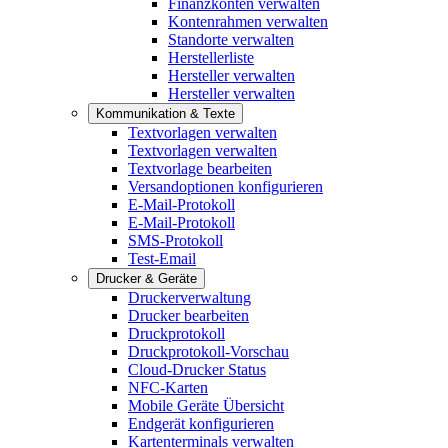
Finanzkonten verwalten
Kontenrahmen verwalten
Standorte verwalten
Herstellerliste
Hersteller verwalten
Hersteller verwalten
Kommunikation & Texte
Textvorlagen verwalten
Textvorlagen verwalten
Textvorlage bearbeiten
Versandoptionen konfigurieren
E-Mail-Protokoll
E-Mail-Protokoll
SMS-Protokoll
Test-Email
Drucker & Geräte
Druckerverwaltung
Drucker bearbeiten
Druckprotokoll
Druckprotokoll-Vorschau
Cloud-Drucker Status
NFC-Karten
Mobile Geräte Übersicht
Endgerät konfigurieren
Kartenterminals verwalten