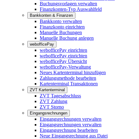
Buchungsvorlagen verwalten
Finanzkonten-Typ Auswahlfeld
Bankkonten & Finanzen
Bankkonto verwalten
Finanzkonto einrichten
Manuelle Buchungen
Manuelle Buchung anlegen
webofficePay
webofficePay einrichten
webofficePay einrichten
webofficePay Übersicht
webofficePay-Verwaltung
Neues Kartenterminal hinzufügen
Zahlungsmethode bearbeiten
Kartenterminal Transaktionen
ZVT Kartenterminal
ZVT Tagesabschluss
ZVT Zahlung
ZVT Storno
Eingangsrechnungen
Eingangsrechnungen verwalten
Eingangsrechnungen verwalten
Eingangsrechnung bearbeiten
Neue Eingangsrechnung aus Datei