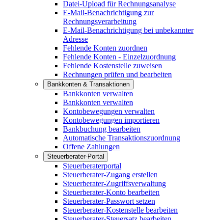
Datei-Upload für Rechnungsanalyse
E-Mail-Benachrichtigung zur
Rechnungsverarbeitung
E-Mail-Benachrichtigung bei unbekannter
Adresse
Fehlende Konten zuordnen
Fehlende Konten - Einzelzuordnung
Fehlende Kostenstelle zuweisen
Rechnungen prüfen und bearbeiten
Bankkonten & Transaktionen
Bankkonten verwalten
Bankkonten verwalten
Kontobewegungen verwalten
Kontobewegungen importieren
Bankbuchung bearbeiten
Automatische Transaktionszuordnung
Offene Zahlungen
Steuerberater-Portal
Steuerberaterportal
Steuerberater-Zugang erstellen
Steuerberater-Zugriffsverwaltung
Steuerberater-Konto bearbeiten
Steuerberater-Passwort setzen
Steuerberater-Kostenstelle bearbeiten
Steuerberater-Steuersatz bearbeiten