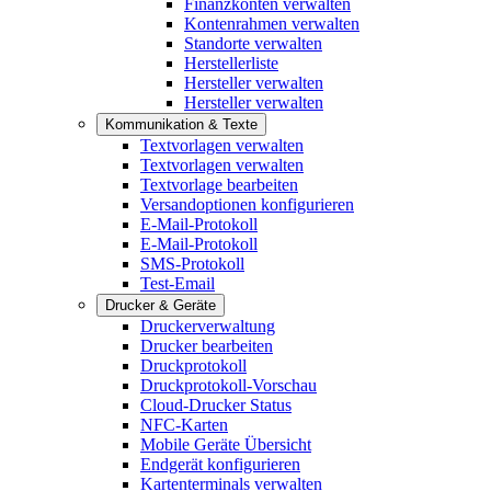
Finanzkonten verwalten
Kontenrahmen verwalten
Standorte verwalten
Herstellerliste
Hersteller verwalten
Hersteller verwalten
Kommunikation & Texte
Textvorlagen verwalten
Textvorlagen verwalten
Textvorlage bearbeiten
Versandoptionen konfigurieren
E-Mail-Protokoll
E-Mail-Protokoll
SMS-Protokoll
Test-Email
Drucker & Geräte
Druckerverwaltung
Drucker bearbeiten
Druckprotokoll
Druckprotokoll-Vorschau
Cloud-Drucker Status
NFC-Karten
Mobile Geräte Übersicht
Endgerät konfigurieren
Kartenterminals verwalten