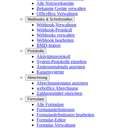
Alle Netzwerkgeräte
Bekannte Geräte verwalten
OfficeBox Verwaltung
Webhooks & Schnittstellen
Webhook-Verwaltung
Webhook-Protokoll
Webhooks verwalten
Webhook bearbeiten
BMD-Import
Protokolle
Aktivitätsprotokoll
System-Protokolle einsehen
Änderungsdetails anzeigen
Kassensysteme
Abrechnung
Abrechnungsstatus anzeigen
weboffice Abrechnung
Zahlungsmittel einrichten
Formulare
Alle Formulare
Formulardefinitionen
Formulardefinitionen bearbeiten
Formular-Editor
Formular-Verwaltung