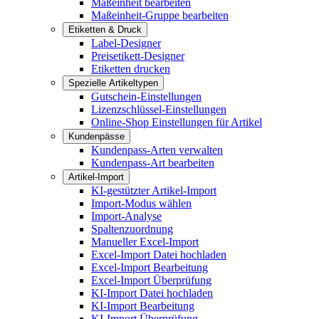
Maßeinheit bearbeiten
Maßeinheit-Gruppe bearbeiten
Etiketten & Druck
Label-Designer
Preisetikett-Designer
Etiketten drucken
Spezielle Artikeltypen
Gutschein-Einstellungen
Lizenzschlüssel-Einstellungen
Online-Shop Einstellungen für Artikel
Kundenpässe
Kundenpass-Arten verwalten
Kundenpass-Art bearbeiten
Artikel-Import
KI-gestützter Artikel-Import
Import-Modus wählen
Import-Analyse
Spaltenzuordnung
Manueller Excel-Import
Excel-Import Datei hochladen
Excel-Import Bearbeitung
Excel-Import Überprüfung
KI-Import Datei hochladen
KI-Import Bearbeitung
KI-Import Überprüfung