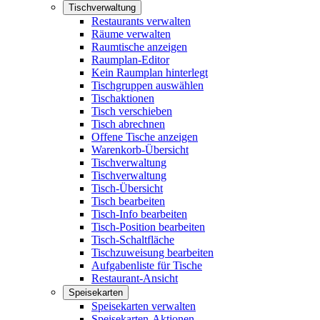
Tischverwaltung
Restaurants verwalten
Räume verwalten
Raumtische anzeigen
Raumplan-Editor
Kein Raumplan hinterlegt
Tischgruppen auswählen
Tischaktionen
Tisch verschieben
Tisch abrechnen
Offene Tische anzeigen
Warenkorb-Übersicht
Tischverwaltung
Tischverwaltung
Tisch-Übersicht
Tisch bearbeiten
Tisch-Info bearbeiten
Tisch-Position bearbeiten
Tisch-Schaltfläche
Tischzuweisung bearbeiten
Aufgabenliste für Tische
Restaurant-Ansicht
Speisekarten
Speisekarten verwalten
Speisekarten-Aktionen