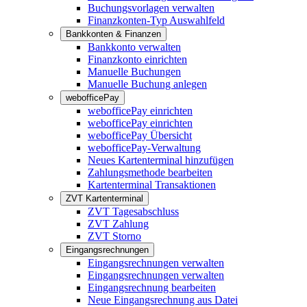
Buchungsvorlagen verwalten
Finanzkonten-Typ Auswahlfeld
Bankkonten & Finanzen
Bankkonto verwalten
Finanzkonto einrichten
Manuelle Buchungen
Manuelle Buchung anlegen
webofficePay
webofficePay einrichten
webofficePay einrichten
webofficePay Übersicht
webofficePay-Verwaltung
Neues Kartenterminal hinzufügen
Zahlungsmethode bearbeiten
Kartenterminal Transaktionen
ZVT Kartenterminal
ZVT Tagesabschluss
ZVT Zahlung
ZVT Storno
Eingangsrechnungen
Eingangsrechnungen verwalten
Eingangsrechnungen verwalten
Eingangsrechnung bearbeiten
Neue Eingangsrechnung aus Datei