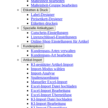
Maßeinheit bearbeiten
Maßeinheit-Gruppe bearbeiten
Etiketten & Druck
Label-Designer
Preisetikett-Designer
Etiketten drucken
Spezielle Artikeltypen
Gutschein-Einstellungen
Lizenzschlüssel-Einstellungen
Online-Shop Einstellungen für Artikel
Kundenpässe
Kundenpass-Arten verwalten
Kundenpass-Art bearbeiten
Artikel-Import
KI-gestützter Artikel-Import
Import-Modus wählen
Import-Analyse
Spaltenzuordnung
Manueller Excel-Import
Excel-Import Datei hochladen
Excel-Import Bearbeitung
Excel-Import Überprüfung
KI-Import Datei hochladen
KI-Import Bearbeitung
KI-Import Überprüfung