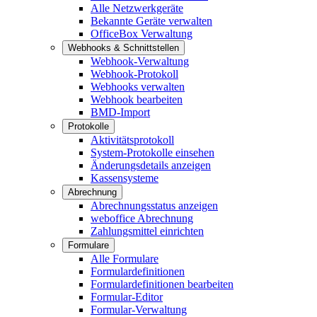
Alle Netzwerkgeräte
Bekannte Geräte verwalten
OfficeBox Verwaltung
Webhooks & Schnittstellen
Webhook-Verwaltung
Webhook-Protokoll
Webhooks verwalten
Webhook bearbeiten
BMD-Import
Protokolle
Aktivitätsprotokoll
System-Protokolle einsehen
Änderungsdetails anzeigen
Kassensysteme
Abrechnung
Abrechnungsstatus anzeigen
weboffice Abrechnung
Zahlungsmittel einrichten
Formulare
Alle Formulare
Formulardefinitionen
Formulardefinitionen bearbeiten
Formular-Editor
Formular-Verwaltung