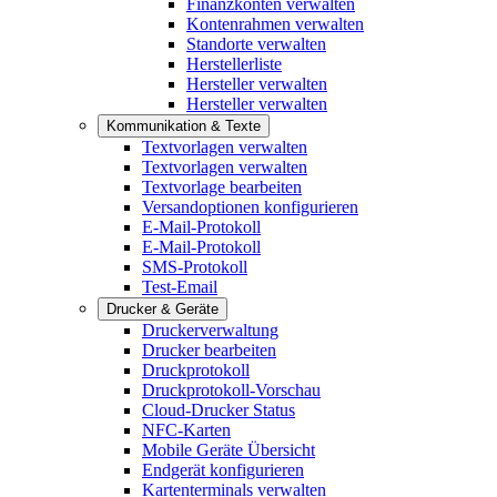
Finanzkonten verwalten
Kontenrahmen verwalten
Standorte verwalten
Herstellerliste
Hersteller verwalten
Hersteller verwalten
Kommunikation & Texte
Textvorlagen verwalten
Textvorlagen verwalten
Textvorlage bearbeiten
Versandoptionen konfigurieren
E-Mail-Protokoll
E-Mail-Protokoll
SMS-Protokoll
Test-Email
Drucker & Geräte
Druckerverwaltung
Drucker bearbeiten
Druckprotokoll
Druckprotokoll-Vorschau
Cloud-Drucker Status
NFC-Karten
Mobile Geräte Übersicht
Endgerät konfigurieren
Kartenterminals verwalten