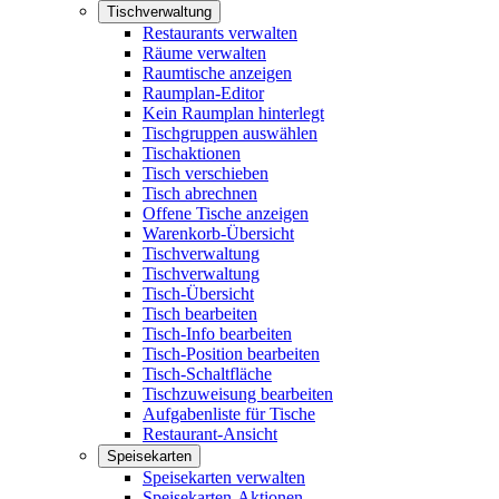
Tischverwaltung
Restaurants verwalten
Räume verwalten
Raumtische anzeigen
Raumplan-Editor
Kein Raumplan hinterlegt
Tischgruppen auswählen
Tischaktionen
Tisch verschieben
Tisch abrechnen
Offene Tische anzeigen
Warenkorb-Übersicht
Tischverwaltung
Tischverwaltung
Tisch-Übersicht
Tisch bearbeiten
Tisch-Info bearbeiten
Tisch-Position bearbeiten
Tisch-Schaltfläche
Tischzuweisung bearbeiten
Aufgabenliste für Tische
Restaurant-Ansicht
Speisekarten
Speisekarten verwalten
Speisekarten-Aktionen