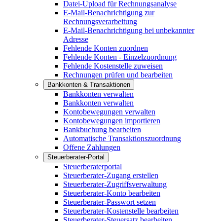
Datei-Upload für Rechnungsanalyse
E-Mail-Benachrichtigung zur
Rechnungsverarbeitung
E-Mail-Benachrichtigung bei unbekannter
Adresse
Fehlende Konten zuordnen
Fehlende Konten - Einzelzuordnung
Fehlende Kostenstelle zuweisen
Rechnungen prüfen und bearbeiten
Bankkonten & Transaktionen
Bankkonten verwalten
Bankkonten verwalten
Kontobewegungen verwalten
Kontobewegungen importieren
Bankbuchung bearbeiten
Automatische Transaktionszuordnung
Offene Zahlungen
Steuerberater-Portal
Steuerberaterportal
Steuerberater-Zugang erstellen
Steuerberater-Zugriffsverwaltung
Steuerberater-Konto bearbeiten
Steuerberater-Passwort setzen
Steuerberater-Kostenstelle bearbeiten
Steuerberater-Steuersatz bearbeiten