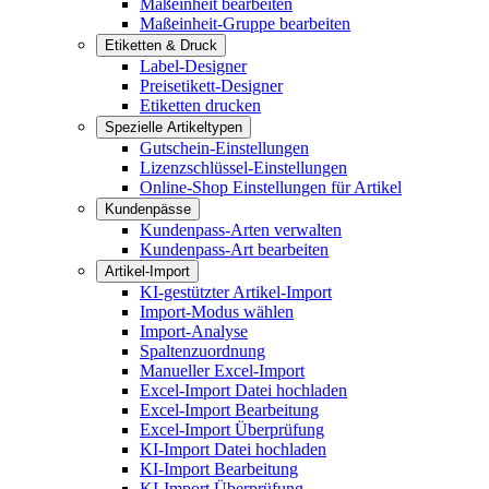
Maßeinheit bearbeiten
Maßeinheit-Gruppe bearbeiten
Etiketten & Druck
Label-Designer
Preisetikett-Designer
Etiketten drucken
Spezielle Artikeltypen
Gutschein-Einstellungen
Lizenzschlüssel-Einstellungen
Online-Shop Einstellungen für Artikel
Kundenpässe
Kundenpass-Arten verwalten
Kundenpass-Art bearbeiten
Artikel-Import
KI-gestützter Artikel-Import
Import-Modus wählen
Import-Analyse
Spaltenzuordnung
Manueller Excel-Import
Excel-Import Datei hochladen
Excel-Import Bearbeitung
Excel-Import Überprüfung
KI-Import Datei hochladen
KI-Import Bearbeitung
KI-Import Überprüfung