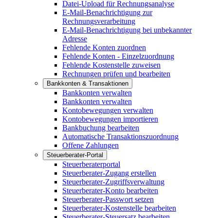
Datei-Upload für Rechnungsanalyse
E-Mail-Benachrichtigung zur
Rechnungsverarbeitung
E-Mail-Benachrichtigung bei unbekannter
Adresse
Fehlende Konten zuordnen
Fehlende Konten - Einzelzuordnung
Fehlende Kostenstelle zuweisen
Rechnungen prüfen und bearbeiten
Bankkonten & Transaktionen
Bankkonten verwalten
Bankkonten verwalten
Kontobewegungen verwalten
Kontobewegungen importieren
Bankbuchung bearbeiten
Automatische Transaktionszuordnung
Offene Zahlungen
Steuerberater-Portal
Steuerberaterportal
Steuerberater-Zugang erstellen
Steuerberater-Zugriffsverwaltung
Steuerberater-Konto bearbeiten
Steuerberater-Passwort setzen
Steuerberater-Kostenstelle bearbeiten
Steuerberater-Steuersatz bearbeiten