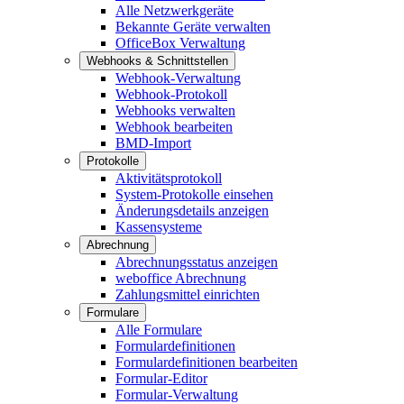
Alle Netzwerkgeräte
Bekannte Geräte verwalten
OfficeBox Verwaltung
Webhooks & Schnittstellen
Webhook-Verwaltung
Webhook-Protokoll
Webhooks verwalten
Webhook bearbeiten
BMD-Import
Protokolle
Aktivitätsprotokoll
System-Protokolle einsehen
Änderungsdetails anzeigen
Kassensysteme
Abrechnung
Abrechnungsstatus anzeigen
weboffice Abrechnung
Zahlungsmittel einrichten
Formulare
Alle Formulare
Formulardefinitionen
Formulardefinitionen bearbeiten
Formular-Editor
Formular-Verwaltung