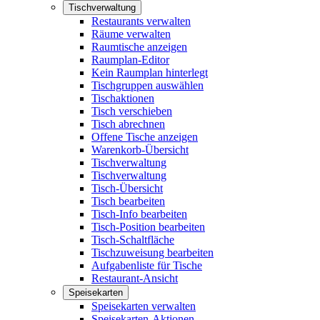
Tischverwaltung
Restaurants verwalten
Räume verwalten
Raumtische anzeigen
Raumplan-Editor
Kein Raumplan hinterlegt
Tischgruppen auswählen
Tischaktionen
Tisch verschieben
Tisch abrechnen
Offene Tische anzeigen
Warenkorb-Übersicht
Tischverwaltung
Tischverwaltung
Tisch-Übersicht
Tisch bearbeiten
Tisch-Info bearbeiten
Tisch-Position bearbeiten
Tisch-Schaltfläche
Tischzuweisung bearbeiten
Aufgabenliste für Tische
Restaurant-Ansicht
Speisekarten
Speisekarten verwalten
Speisekarten-Aktionen