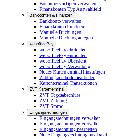
Buchungsvorlagen verwalten
Finanzkonten-Typ Auswahlfeld
Bankkonten & Finanzen
Bankkonto verwalten
Finanzkonto einrichten
Manuelle Buchungen
Manuelle Buchung anlegen
webofficePay
webofficePay einrichten
webofficePay einrichten
webofficePay Übersicht
webofficePay-Verwaltung
Neues Kartenterminal hinzufügen
Zahlungsmethode bearbeiten
Kartenterminal Transaktionen
ZVT Kartenterminal
ZVT Tagesabschluss
ZVT Zahlung
ZVT Storno
Eingangsrechnungen
Eingangsrechnungen verwalten
Eingangsrechnungen verwalten
Eingangsrechnung bearbeiten
Neue Eingangsrechnung aus Datei