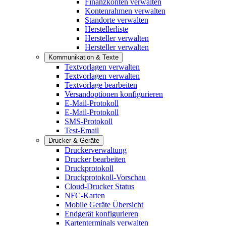
Finanzkonten verwalten
Kontenrahmen verwalten
Standorte verwalten
Herstellerliste
Hersteller verwalten
Hersteller verwalten
Kommunikation & Texte
Textvorlagen verwalten
Textvorlagen verwalten
Textvorlage bearbeiten
Versandoptionen konfigurieren
E-Mail-Protokoll
E-Mail-Protokoll
SMS-Protokoll
Test-Email
Drucker & Geräte
Druckerverwaltung
Drucker bearbeiten
Druckprotokoll
Druckprotokoll-Vorschau
Cloud-Drucker Status
NFC-Karten
Mobile Geräte Übersicht
Endgerät konfigurieren
Kartenterminals verwalten