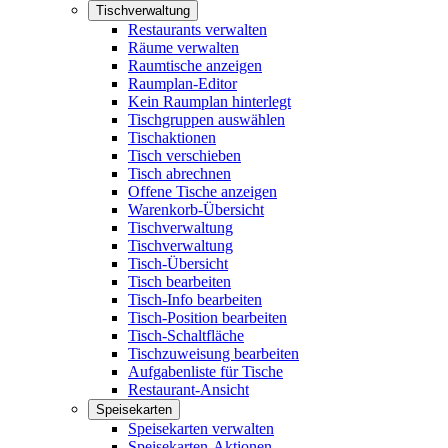
Tischverwaltung
Restaurants verwalten
Räume verwalten
Raumtische anzeigen
Raumplan-Editor
Kein Raumplan hinterlegt
Tischgruppen auswählen
Tischaktionen
Tisch verschieben
Tisch abrechnen
Offene Tische anzeigen
Warenkorb-Übersicht
Tischverwaltung
Tischverwaltung
Tisch-Übersicht
Tisch bearbeiten
Tisch-Info bearbeiten
Tisch-Position bearbeiten
Tisch-Schaltfläche
Tischzuweisung bearbeiten
Aufgabenliste für Tische
Restaurant-Ansicht
Speisekarten
Speisekarten verwalten
Speisekarten-Aktionen