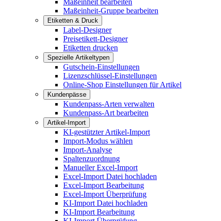
Maßeinheit bearbeiten
Maßeinheit-Gruppe bearbeiten
Etiketten & Druck
Label-Designer
Preisetikett-Designer
Etiketten drucken
Spezielle Artikeltypen
Gutschein-Einstellungen
Lizenzschlüssel-Einstellungen
Online-Shop Einstellungen für Artikel
Kundenpässe
Kundenpass-Arten verwalten
Kundenpass-Art bearbeiten
Artikel-Import
KI-gestützter Artikel-Import
Import-Modus wählen
Import-Analyse
Spaltenzuordnung
Manueller Excel-Import
Excel-Import Datei hochladen
Excel-Import Bearbeitung
Excel-Import Überprüfung
KI-Import Datei hochladen
KI-Import Bearbeitung
KI-Import Überprüfung