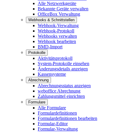
Alle Netzwerkgeräte
Bekannte Geräte verwalten
OfficeBox Verwaltung
Webhooks & Schnittstellen
Webhook-Verwaltung
Webhook-Protokoll
Webhooks verwalten
Webhook bearbeiten
BMD-Import
Protokolle
Aktivitätsprotokoll
System-Protokolle einsehen
Änderungsdetails anzeigen
Kassensysteme
Abrechnung
Abrechnungsstatus anzeigen
weboffice Abrechnung
Zahlungsmittel einrichten
Formulare
Alle Formulare
Formulardefinitionen
Formulardefinitionen bearbeiten
Formular-Editor
Formular-Verwaltung