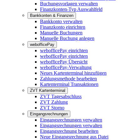
Buchungsvorlagen verwalten
Finanzkonten-Typ Auswahlfeld
Bankkonten & Finanzen
Bankkonto verwalten
Finanzkonto einrichten
Manuelle Buchungen
Manuelle Buchung anlegen
webofficePay
webofficePay einrichten
webofficePay einrichten
webofficePay Übersicht
webofficePay-Verwaltung
Neues Kartenterminal hinzufügen
Zahlungsmethode bearbeiten
Kartenterminal Transaktionen
ZVT Kartenterminal
ZVT Tagesabschluss
ZVT Zahlung
ZVT Storno
Eingangsrechnungen
Eingangsrechnungen verwalten
Eingangsrechnungen verwalten
Eingangsrechnung bearbeiten
Neue Eingangsrechnung aus Datei