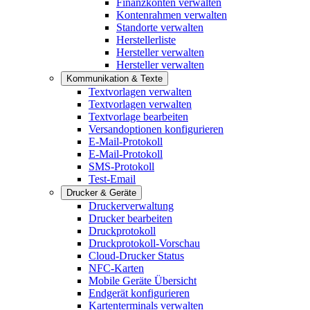
Finanzkonten verwalten
Kontenrahmen verwalten
Standorte verwalten
Herstellerliste
Hersteller verwalten
Hersteller verwalten
Kommunikation & Texte
Textvorlagen verwalten
Textvorlagen verwalten
Textvorlage bearbeiten
Versandoptionen konfigurieren
E-Mail-Protokoll
E-Mail-Protokoll
SMS-Protokoll
Test-Email
Drucker & Geräte
Druckerverwaltung
Drucker bearbeiten
Druckprotokoll
Druckprotokoll-Vorschau
Cloud-Drucker Status
NFC-Karten
Mobile Geräte Übersicht
Endgerät konfigurieren
Kartenterminals verwalten