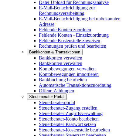
Datei-Upload für Rechnungsanalyse
E-Mail-Benachrichtigung zur
Rechnungsverarbeitung
E-Mail-Benachrichtigung bei unbekannter
Adresse
Fehlende Konten zuordnen
Fehlende Konten - Einzelzuordnung
Fehlende Kostenstelle zuweisen
Rechnungen prüfen und bearbeiten
Bankkonten & Transaktionen
Bankkonten verwalten
Bankkonten verwalten
Kontobewegungen verwalten
Kontobewegungen importieren
Bankbuchung bearbeiten
Automatische Transaktionszuordnung
Offene Zahlungen
Steuerberater-Portal
Steuerberaterportal
Steuerberater-Zugang erstellen
Steuerberater-Zugriffsverwaltung
Steuerberater-Konto bearbeiten
Steuerberater-Passwort setzen
Steuerberater-Kostenstelle bearbeiten
Steuerberater-Steuersatz bearbeiten