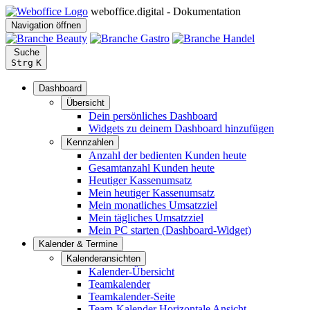
weboffice.digital - Dokumentation
Navigation öffnen
Suche
Strg
K
Dashboard
Übersicht
Dein persönliches Dashboard
Widgets zu deinem Dashboard hinzufügen
Kennzahlen
Anzahl der bedienten Kunden heute
Gesamtanzahl Kunden heute
Heutiger Kassenumsatz
Mein heutiger Kassenumsatz
Mein monatliches Umsatzziel
Mein tägliches Umsatzziel
Mein PC starten (Dashboard-Widget)
Kalender & Termine
Kalenderansichten
Kalender-Übersicht
Teamkalender
Teamkalender-Seite
Team-Kalender Horizontale Ansicht