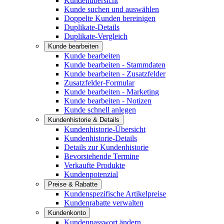
Kundenübersicht
Kunde suchen und auswählen
Doppelte Kunden bereinigen
Duplikate-Details
Duplikate-Vergleich
Kunde bearbeiten
Kunde bearbeiten
Kunde bearbeiten - Stammdaten
Kunde bearbeiten - Zusatzfelder
Zusatzfelder-Formular
Kunde bearbeiten - Marketing
Kunde bearbeiten - Notizen
Kunde schnell anlegen
Kundenhistorie & Details
Kundenhistorie-Übersicht
Kundenhistorie-Details
Details zur Kundenhistorie
Bevorstehende Termine
Verkaufte Produkte
Kundenpotenzial
Preise & Rabatte
Kundenspezifische Artikelpreise
Kundenrabatte verwalten
Kundenkonto
Kundenpasswort ändern