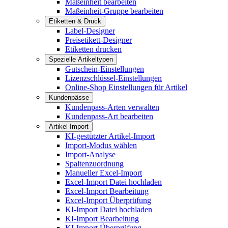
Maßeinheit bearbeiten
Maßeinheit-Gruppe bearbeiten
Etiketten & Druck
Label-Designer
Preisetikett-Designer
Etiketten drucken
Spezielle Artikeltypen
Gutschein-Einstellungen
Lizenzschlüssel-Einstellungen
Online-Shop Einstellungen für Artikel
Kundenpässe
Kundenpass-Arten verwalten
Kundenpass-Art bearbeiten
Artikel-Import
KI-gestützter Artikel-Import
Import-Modus wählen
Import-Analyse
Spaltenzuordnung
Manueller Excel-Import
Excel-Import Datei hochladen
Excel-Import Bearbeitung
Excel-Import Überprüfung
KI-Import Datei hochladen
KI-Import Bearbeitung
KI-Import Überprüfung