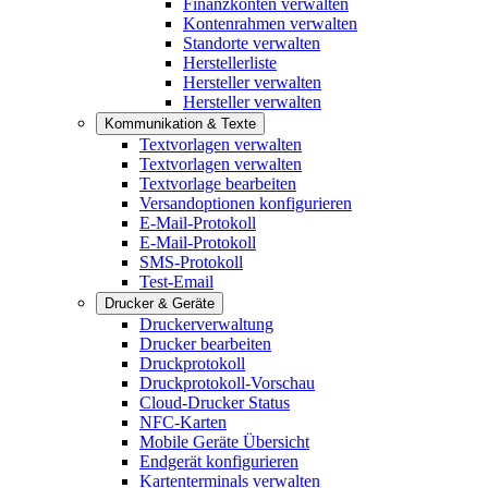
Finanzkonten verwalten
Kontenrahmen verwalten
Standorte verwalten
Herstellerliste
Hersteller verwalten
Hersteller verwalten
Kommunikation & Texte
Textvorlagen verwalten
Textvorlagen verwalten
Textvorlage bearbeiten
Versandoptionen konfigurieren
E-Mail-Protokoll
E-Mail-Protokoll
SMS-Protokoll
Test-Email
Drucker & Geräte
Druckerverwaltung
Drucker bearbeiten
Druckprotokoll
Druckprotokoll-Vorschau
Cloud-Drucker Status
NFC-Karten
Mobile Geräte Übersicht
Endgerät konfigurieren
Kartenterminals verwalten