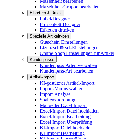
Maßeinheit bearbeiten
Maßeinheit-Gruppe bearbeiten
Etiketten & Druck
Label-Designer
Preisetikett-Designer
Etiketten drucken
Spezielle Artikeltypen
Gutschein-Einstellungen
Lizenzschlüssel-Einstellungen
Online-Shop Einstellungen für Artikel
Kundenpässe
Kundenpass-Arten verwalten
Kundenpass-Art bearbeiten
Artikel-Import
KI-gestützter Artikel-Import
Import-Modus wählen
Import-Analyse
Spaltenzuordnung
Manueller Excel-Import
Excel-Import Datei hochladen
Excel-Import Bearbeitung
Excel-Import Überprüfung
KI-Import Datei hochladen
KI-Import Bearbeitung
KI-Import Überprüfung