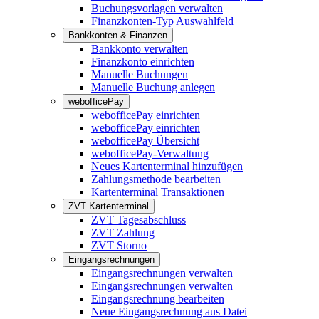
Buchungsvorlagen verwalten
Finanzkonten-Typ Auswahlfeld
Bankkonten & Finanzen
Bankkonto verwalten
Finanzkonto einrichten
Manuelle Buchungen
Manuelle Buchung anlegen
webofficePay
webofficePay einrichten
webofficePay einrichten
webofficePay Übersicht
webofficePay-Verwaltung
Neues Kartenterminal hinzufügen
Zahlungsmethode bearbeiten
Kartenterminal Transaktionen
ZVT Kartenterminal
ZVT Tagesabschluss
ZVT Zahlung
ZVT Storno
Eingangsrechnungen
Eingangsrechnungen verwalten
Eingangsrechnungen verwalten
Eingangsrechnung bearbeiten
Neue Eingangsrechnung aus Datei