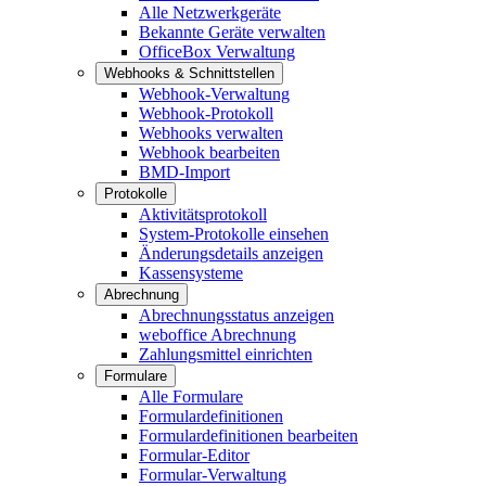
Alle Netzwerkgeräte
Bekannte Geräte verwalten
OfficeBox Verwaltung
Webhooks & Schnittstellen
Webhook-Verwaltung
Webhook-Protokoll
Webhooks verwalten
Webhook bearbeiten
BMD-Import
Protokolle
Aktivitätsprotokoll
System-Protokolle einsehen
Änderungsdetails anzeigen
Kassensysteme
Abrechnung
Abrechnungsstatus anzeigen
weboffice Abrechnung
Zahlungsmittel einrichten
Formulare
Alle Formulare
Formulardefinitionen
Formulardefinitionen bearbeiten
Formular-Editor
Formular-Verwaltung