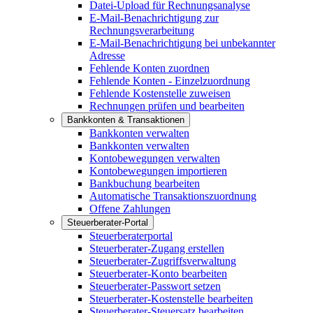
Datei-Upload für Rechnungsanalyse
E-Mail-Benachrichtigung zur
Rechnungsverarbeitung
E-Mail-Benachrichtigung bei unbekannter
Adresse
Fehlende Konten zuordnen
Fehlende Konten - Einzelzuordnung
Fehlende Kostenstelle zuweisen
Rechnungen prüfen und bearbeiten
Bankkonten & Transaktionen
Bankkonten verwalten
Bankkonten verwalten
Kontobewegungen verwalten
Kontobewegungen importieren
Bankbuchung bearbeiten
Automatische Transaktionszuordnung
Offene Zahlungen
Steuerberater-Portal
Steuerberaterportal
Steuerberater-Zugang erstellen
Steuerberater-Zugriffsverwaltung
Steuerberater-Konto bearbeiten
Steuerberater-Passwort setzen
Steuerberater-Kostenstelle bearbeiten
Steuerberater-Steuersatz bearbeiten