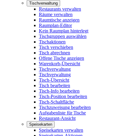
Tischverwaltung
Restaurants verwalten
Räume verwalten
Raumtische anzeigen
Raumplan-Editor
Kein Raumplan hinterlegt
Tischgruppen auswählen
Tischaktionen
Tisch verschieben
Tisch abrechnen
Offene Tische anzeigen
Warenkorb-Übersicht
Tischverwaltung
Tischverwaltung
Tisch-Übersicht
Tisch bearbeiten
Tisch-Info bearbeiten
Tisch-Position bearbeiten
Tisch-Schaltfläche
Tischzuweisung bearbeiten
Aufgabenliste für Tische
Restaurant-Ansicht
Speisekarten
Speisekarten verwalten
Speisekarten-Aktionen