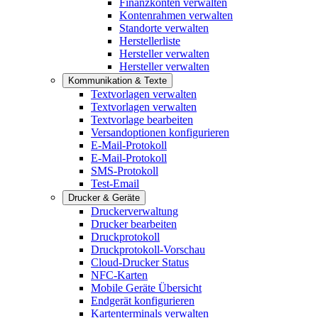
Finanzkonten verwalten
Kontenrahmen verwalten
Standorte verwalten
Herstellerliste
Hersteller verwalten
Hersteller verwalten
Kommunikation & Texte
Textvorlagen verwalten
Textvorlagen verwalten
Textvorlage bearbeiten
Versandoptionen konfigurieren
E-Mail-Protokoll
E-Mail-Protokoll
SMS-Protokoll
Test-Email
Drucker & Geräte
Druckerverwaltung
Drucker bearbeiten
Druckprotokoll
Druckprotokoll-Vorschau
Cloud-Drucker Status
NFC-Karten
Mobile Geräte Übersicht
Endgerät konfigurieren
Kartenterminals verwalten