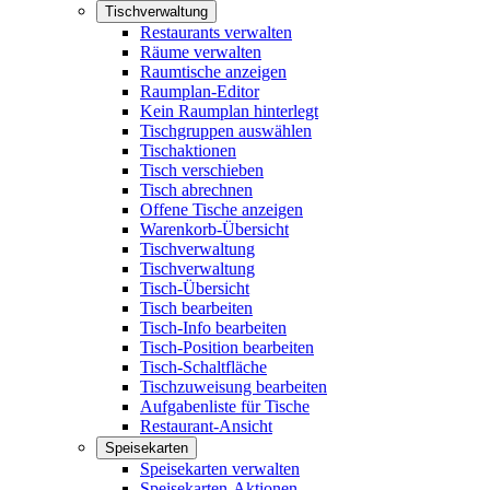
Tischverwaltung
Restaurants verwalten
Räume verwalten
Raumtische anzeigen
Raumplan-Editor
Kein Raumplan hinterlegt
Tischgruppen auswählen
Tischaktionen
Tisch verschieben
Tisch abrechnen
Offene Tische anzeigen
Warenkorb-Übersicht
Tischverwaltung
Tischverwaltung
Tisch-Übersicht
Tisch bearbeiten
Tisch-Info bearbeiten
Tisch-Position bearbeiten
Tisch-Schaltfläche
Tischzuweisung bearbeiten
Aufgabenliste für Tische
Restaurant-Ansicht
Speisekarten
Speisekarten verwalten
Speisekarten-Aktionen