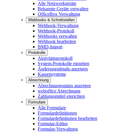
Alle Netzwerkgeräte
Bekannte Geräte verwalten
OfficeBox Verwaltung
Webhooks & Schnittstellen
Webhook-Verwaltung
Webhook-Protokoll
Webhooks verwalten
Webhook bearbeiten
BMD-Import
Protokolle
Aktivitätsprotokoll
System-Protokolle einsehen
Änderungsdetails anzeigen
Kassensysteme
Abrechnung
Abrechnungsstatus anzeigen
weboffice Abrechnung
Zahlungsmittel einrichten
Formulare
Alle Formulare
Formulardefinitionen
Formulardefinitionen bearbeiten
Formular-Editor
Formular-Verwaltung