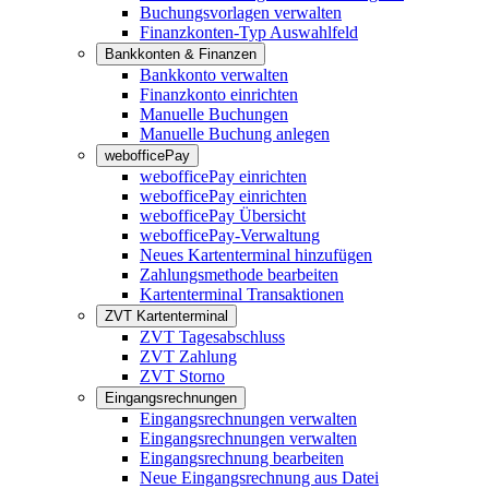
Buchungsvorlagen verwalten
Finanzkonten-Typ Auswahlfeld
Bankkonten & Finanzen
Bankkonto verwalten
Finanzkonto einrichten
Manuelle Buchungen
Manuelle Buchung anlegen
webofficePay
webofficePay einrichten
webofficePay einrichten
webofficePay Übersicht
webofficePay-Verwaltung
Neues Kartenterminal hinzufügen
Zahlungsmethode bearbeiten
Kartenterminal Transaktionen
ZVT Kartenterminal
ZVT Tagesabschluss
ZVT Zahlung
ZVT Storno
Eingangsrechnungen
Eingangsrechnungen verwalten
Eingangsrechnungen verwalten
Eingangsrechnung bearbeiten
Neue Eingangsrechnung aus Datei