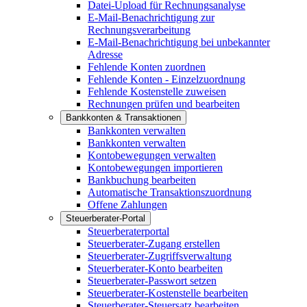
Datei-Upload für Rechnungsanalyse
E-Mail-Benachrichtigung zur
Rechnungsverarbeitung
E-Mail-Benachrichtigung bei unbekannter
Adresse
Fehlende Konten zuordnen
Fehlende Konten - Einzelzuordnung
Fehlende Kostenstelle zuweisen
Rechnungen prüfen und bearbeiten
Bankkonten & Transaktionen
Bankkonten verwalten
Bankkonten verwalten
Kontobewegungen verwalten
Kontobewegungen importieren
Bankbuchung bearbeiten
Automatische Transaktionszuordnung
Offene Zahlungen
Steuerberater-Portal
Steuerberaterportal
Steuerberater-Zugang erstellen
Steuerberater-Zugriffsverwaltung
Steuerberater-Konto bearbeiten
Steuerberater-Passwort setzen
Steuerberater-Kostenstelle bearbeiten
Steuerberater-Steuersatz bearbeiten