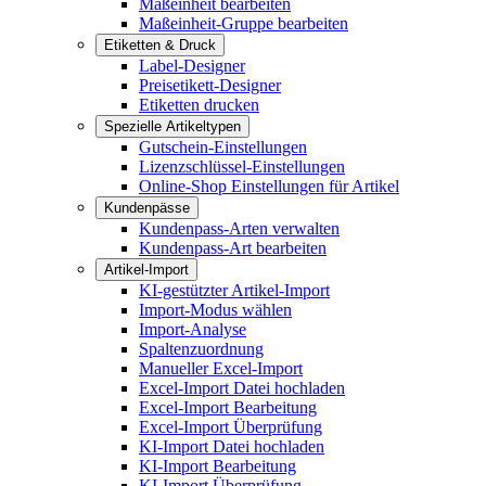
Maßeinheit bearbeiten
Maßeinheit-Gruppe bearbeiten
Etiketten & Druck
Label-Designer
Preisetikett-Designer
Etiketten drucken
Spezielle Artikeltypen
Gutschein-Einstellungen
Lizenzschlüssel-Einstellungen
Online-Shop Einstellungen für Artikel
Kundenpässe
Kundenpass-Arten verwalten
Kundenpass-Art bearbeiten
Artikel-Import
KI-gestützter Artikel-Import
Import-Modus wählen
Import-Analyse
Spaltenzuordnung
Manueller Excel-Import
Excel-Import Datei hochladen
Excel-Import Bearbeitung
Excel-Import Überprüfung
KI-Import Datei hochladen
KI-Import Bearbeitung
KI-Import Überprüfung