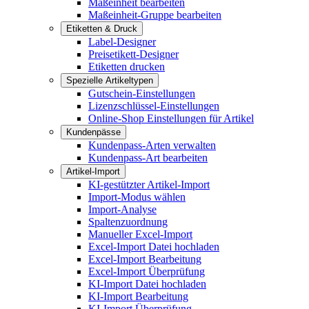
Maßeinheit bearbeiten
Maßeinheit-Gruppe bearbeiten
Etiketten & Druck
Label-Designer
Preisetikett-Designer
Etiketten drucken
Spezielle Artikeltypen
Gutschein-Einstellungen
Lizenzschlüssel-Einstellungen
Online-Shop Einstellungen für Artikel
Kundenpässe
Kundenpass-Arten verwalten
Kundenpass-Art bearbeiten
Artikel-Import
KI-gestützter Artikel-Import
Import-Modus wählen
Import-Analyse
Spaltenzuordnung
Manueller Excel-Import
Excel-Import Datei hochladen
Excel-Import Bearbeitung
Excel-Import Überprüfung
KI-Import Datei hochladen
KI-Import Bearbeitung
KI-Import Überprüfung