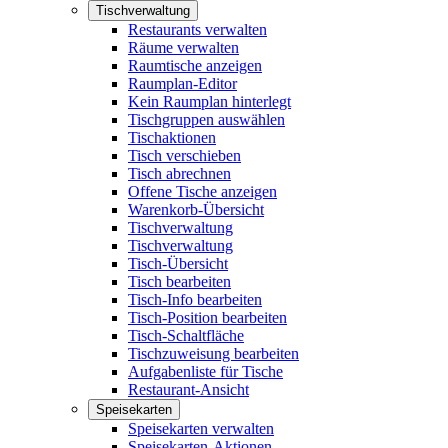
Tischverwaltung
Restaurants verwalten
Räume verwalten
Raumtische anzeigen
Raumplan-Editor
Kein Raumplan hinterlegt
Tischgruppen auswählen
Tischaktionen
Tisch verschieben
Tisch abrechnen
Offene Tische anzeigen
Warenkorb-Übersicht
Tischverwaltung
Tischverwaltung
Tisch-Übersicht
Tisch bearbeiten
Tisch-Info bearbeiten
Tisch-Position bearbeiten
Tisch-Schaltfläche
Tischzuweisung bearbeiten
Aufgabenliste für Tische
Restaurant-Ansicht
Speisekarten
Speisekarten verwalten
Speisekarten-Aktionen