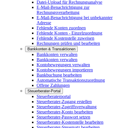
Datei-Upload für Rechnungsanalyse
E-Mail-Benachrichtigung zur
Rechnungsverarbeitung
E-Mail-Benachrichtigung bei unbekannter
Adresse
Fehlende Konten zuordnen
Fehlende Konten - Einzelzuordnung
Fehlende Kostenstelle zuweisen
Rechnungen prüfen und bearbeiten
Bankkonten & Transaktionen
Bankkonten verwalten
Bankkonten verwalten
Kontobewegungen verwalten
Kontobewegungen importieren
Bankbuchung bearbeiten
Automatische Transaktionszuordnung
Offene Zahlungen
Steuerberater-Portal
Steuerberaterportal
Steuerberater-Zugang erstellen
Steuerberater-Zugriffsverwaltung
Steuerberater-Konto bearbeiten
Steuerberater-Passwort setzen
Steuerberater-Kostenstelle bearbeiten
Steuerberater-Steuersatz bearbeiten