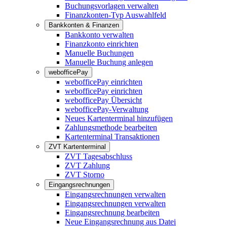
Buchungsvorlagen verwalten
Finanzkonten-Typ Auswahlfeld
Bankkonten & Finanzen
Bankkonto verwalten
Finanzkonto einrichten
Manuelle Buchungen
Manuelle Buchung anlegen
webofficePay
webofficePay einrichten
webofficePay einrichten
webofficePay Übersicht
webofficePay-Verwaltung
Neues Kartenterminal hinzufügen
Zahlungsmethode bearbeiten
Kartenterminal Transaktionen
ZVT Kartenterminal
ZVT Tagesabschluss
ZVT Zahlung
ZVT Storno
Eingangsrechnungen
Eingangsrechnungen verwalten
Eingangsrechnungen verwalten
Eingangsrechnung bearbeiten
Neue Eingangsrechnung aus Datei