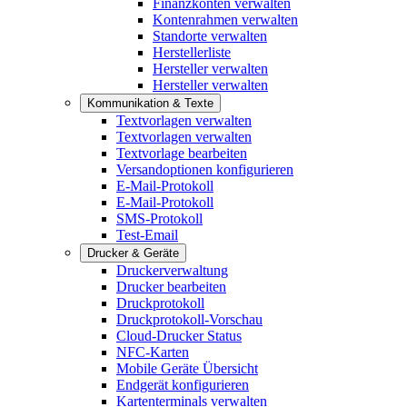
Finanzkonten verwalten
Kontenrahmen verwalten
Standorte verwalten
Herstellerliste
Hersteller verwalten
Hersteller verwalten
Kommunikation & Texte
Textvorlagen verwalten
Textvorlagen verwalten
Textvorlage bearbeiten
Versandoptionen konfigurieren
E-Mail-Protokoll
E-Mail-Protokoll
SMS-Protokoll
Test-Email
Drucker & Geräte
Druckerverwaltung
Drucker bearbeiten
Druckprotokoll
Druckprotokoll-Vorschau
Cloud-Drucker Status
NFC-Karten
Mobile Geräte Übersicht
Endgerät konfigurieren
Kartenterminals verwalten