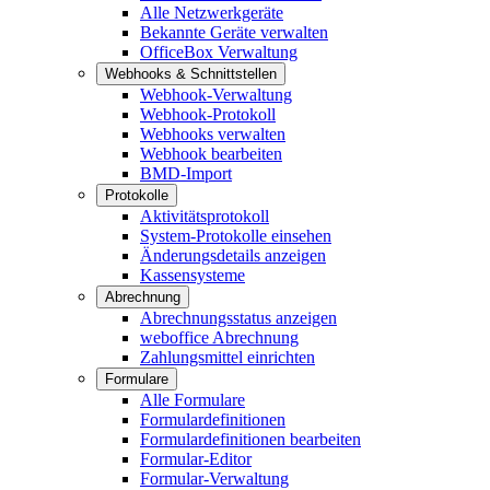
Alle Netzwerkgeräte
Bekannte Geräte verwalten
OfficeBox Verwaltung
Webhooks & Schnittstellen
Webhook-Verwaltung
Webhook-Protokoll
Webhooks verwalten
Webhook bearbeiten
BMD-Import
Protokolle
Aktivitätsprotokoll
System-Protokolle einsehen
Änderungsdetails anzeigen
Kassensysteme
Abrechnung
Abrechnungsstatus anzeigen
weboffice Abrechnung
Zahlungsmittel einrichten
Formulare
Alle Formulare
Formulardefinitionen
Formulardefinitionen bearbeiten
Formular-Editor
Formular-Verwaltung