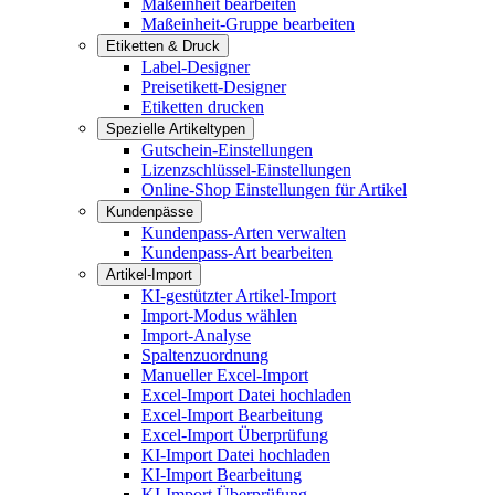
Maßeinheit bearbeiten
Maßeinheit-Gruppe bearbeiten
Etiketten & Druck
Label-Designer
Preisetikett-Designer
Etiketten drucken
Spezielle Artikeltypen
Gutschein-Einstellungen
Lizenzschlüssel-Einstellungen
Online-Shop Einstellungen für Artikel
Kundenpässe
Kundenpass-Arten verwalten
Kundenpass-Art bearbeiten
Artikel-Import
KI-gestützter Artikel-Import
Import-Modus wählen
Import-Analyse
Spaltenzuordnung
Manueller Excel-Import
Excel-Import Datei hochladen
Excel-Import Bearbeitung
Excel-Import Überprüfung
KI-Import Datei hochladen
KI-Import Bearbeitung
KI-Import Überprüfung