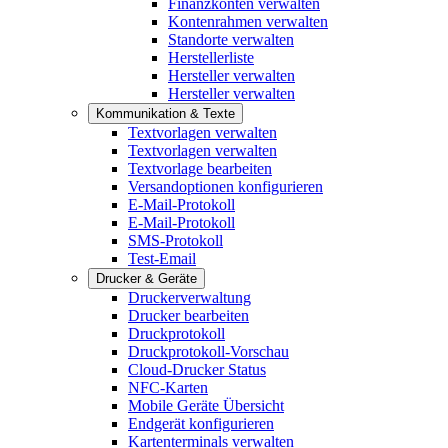
Finanzkonten verwalten
Kontenrahmen verwalten
Standorte verwalten
Herstellerliste
Hersteller verwalten
Hersteller verwalten
Kommunikation & Texte
Textvorlagen verwalten
Textvorlagen verwalten
Textvorlage bearbeiten
Versandoptionen konfigurieren
E-Mail-Protokoll
E-Mail-Protokoll
SMS-Protokoll
Test-Email
Drucker & Geräte
Druckerverwaltung
Drucker bearbeiten
Druckprotokoll
Druckprotokoll-Vorschau
Cloud-Drucker Status
NFC-Karten
Mobile Geräte Übersicht
Endgerät konfigurieren
Kartenterminals verwalten