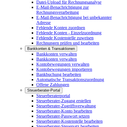
Datei-Upload für Rechnungsanalyse
E-Mail-Benachrichtigung zur
Rechnungsverarbeitung
E-Mail-Benachrichtigung bei unbekannter
Adresse
Fehlende Konten zuordnen
Fehlende Konten - Einzelzuordnung
Fehlende Kostenstelle zuweisen
Rechnungen prüfen und bearbeiten
Bankkonten & Transaktionen
Bankkonten verwalten
Bankkonten verwalten
Kontobewegungen verwalten
Kontobewegungen importieren
Bankbuchung bearbeiten
Automatische Transaktionszuordnung
Offene Zahlungen
Steuerberater-Portal
Steuerberaterportal
Steuerberater-Zugang erstellen
Steuerberater-Zugriffsverwaltung
Steuerberater-Konto bearbeiten
Steuerberater-Passwort setzen
Steuerberater-Kostenstelle bearbeiten
Steuerberater-Steuersatz bearbeiten