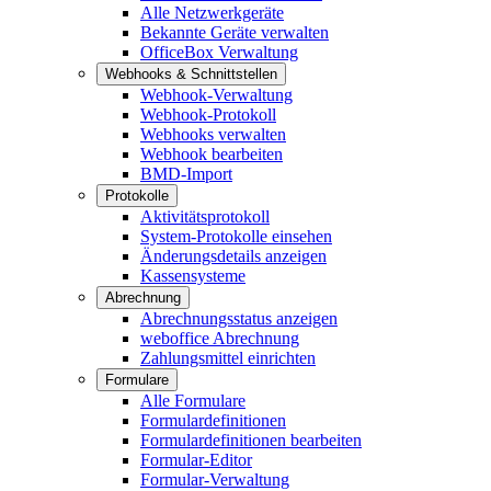
Alle Netzwerkgeräte
Bekannte Geräte verwalten
OfficeBox Verwaltung
Webhooks & Schnittstellen
Webhook-Verwaltung
Webhook-Protokoll
Webhooks verwalten
Webhook bearbeiten
BMD-Import
Protokolle
Aktivitätsprotokoll
System-Protokolle einsehen
Änderungsdetails anzeigen
Kassensysteme
Abrechnung
Abrechnungsstatus anzeigen
weboffice Abrechnung
Zahlungsmittel einrichten
Formulare
Alle Formulare
Formulardefinitionen
Formulardefinitionen bearbeiten
Formular-Editor
Formular-Verwaltung