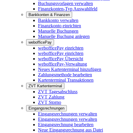
Buchungsvorlagen verwalten
Finanzkonten-Typ Auswahlfeld
Bankkonten & Finanzen
Bankkonto verwalten
Finanzkonto einrichten
Manuelle Buchungen
Manuelle Buchung anlegen
webofficePay
webofficePay einrichten
webofficePay einrichten
webofficePay Übersicht
webofficePay-Verwaltung
Neues Kartenterminal hinzufügen
Zahlungsmethode bearbeiten
Kartenterminal Transaktionen
ZVT Kartenterminal
ZVT Tagesabschluss
ZVT Zahlung
ZVT Storno
Eingangsrechnungen
Eingangsrechnungen verwalten
Eingangsrechnungen verwalten
Eingangsrechnung bearbeiten
Neue Eingangsrechnung aus Datei