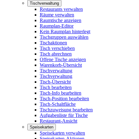
Tischverwaltung
Restaurants verwalten
Räume verwalten
Raumtische anzeigen
Raumplan-Editor
Kein Raumplan hinterlegt
Tischgruppen auswählen
Tischaktionen
Tisch verschieben
Tisch abrechnen
Offene Tische anzeigen
Warenkorb-Übersicht
Tischverwaltung
Tischverwaltung
Tisch-Übersicht
Tisch bearbeiten
Tisch-Info bearbeiten
Tisch-Position bearbeiten
Tisch-Schaltfläche
Tischzuweisung bearbeiten
Aufgabenliste für Tische
Restaurant-Ansicht
Speisekarten
Speisekarten verwalten
Speisekarten-Aktionen