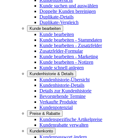
Kundenübersicht
Kunde suchen und auswählen
Doppelte Kunden bereinigen
Duplikate-Details
Duplikate-Vergleich
Kunde bearbeiten
Kunde bearbeiten
Kunde bearbeiten - Stammdaten
Kunde bearbeiten - Zusatzfelder
Zusatzfelder-Formular
Kunde bearbeiten - Marketing
Kunde bearbeiten - Notizen
Kunde schnell anlegen
Kundenhistorie & Details
Kundenhistorie-Übersicht
Kundenhistorie-Details
Details zur Kundenhistorie
Bevorstehende Termine
Verkaufte Produkte
Kundenpotenzial
Preise & Rabatte
Kundenspezifische Artikelpreise
Kundenrabatte verwalten
Kundenkonto
Kundenpasswort ändern