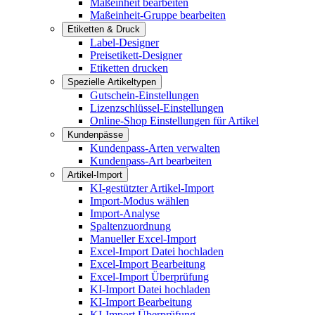
Maßeinheit bearbeiten
Maßeinheit-Gruppe bearbeiten
Etiketten & Druck
Label-Designer
Preisetikett-Designer
Etiketten drucken
Spezielle Artikeltypen
Gutschein-Einstellungen
Lizenzschlüssel-Einstellungen
Online-Shop Einstellungen für Artikel
Kundenpässe
Kundenpass-Arten verwalten
Kundenpass-Art bearbeiten
Artikel-Import
KI-gestützter Artikel-Import
Import-Modus wählen
Import-Analyse
Spaltenzuordnung
Manueller Excel-Import
Excel-Import Datei hochladen
Excel-Import Bearbeitung
Excel-Import Überprüfung
KI-Import Datei hochladen
KI-Import Bearbeitung
KI-Import Überprüfung