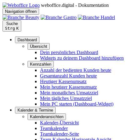
weboffice.digital - Dokumentation
Navigation öffnen
Suche
Strg
K
Dashboard
Übersicht
Dein persönliches Dashboard
Widgets zu deinem Dashboard hinzufügen
Kennzahlen
Anzahl der bedienten Kunden heute
Gesamtanzahl Kunden heute
Heutiger Kassenumsatz
Mein heutiger Kassenumsatz
Mein monatliches Umsatzziel
Mein tägliches Umsatzziel
Mein PC starten (Dashboard-Widget)
Kalender & Termine
Kalenderansichten
Kalender-Übersicht
Teamkalender
Teamkalender-Seite
Team-Kalender Horizontale Ansicht