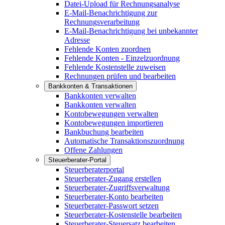
Datei-Upload für Rechnungsanalyse
E-Mail-Benachrichtigung zur
Rechnungsverarbeitung
E-Mail-Benachrichtigung bei unbekannter
Adresse
Fehlende Konten zuordnen
Fehlende Konten - Einzelzuordnung
Fehlende Kostenstelle zuweisen
Rechnungen prüfen und bearbeiten
Bankkonten & Transaktionen
Bankkonten verwalten
Bankkonten verwalten
Kontobewegungen verwalten
Kontobewegungen importieren
Bankbuchung bearbeiten
Automatische Transaktionszuordnung
Offene Zahlungen
Steuerberater-Portal
Steuerberaterportal
Steuerberater-Zugang erstellen
Steuerberater-Zugriffsverwaltung
Steuerberater-Konto bearbeiten
Steuerberater-Passwort setzen
Steuerberater-Kostenstelle bearbeiten
Steuerberater-Steuersatz bearbeiten