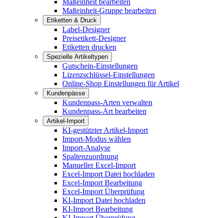
Maßeinheit bearbeiten
Maßeinheit-Gruppe bearbeiten
Etiketten & Druck
Label-Designer
Preisetikett-Designer
Etiketten drucken
Spezielle Artikeltypen
Gutschein-Einstellungen
Lizenzschlüssel-Einstellungen
Online-Shop Einstellungen für Artikel
Kundenpässe
Kundenpass-Arten verwalten
Kundenpass-Art bearbeiten
Artikel-Import
KI-gestützter Artikel-Import
Import-Modus wählen
Import-Analyse
Spaltenzuordnung
Manueller Excel-Import
Excel-Import Datei hochladen
Excel-Import Bearbeitung
Excel-Import Überprüfung
KI-Import Datei hochladen
KI-Import Bearbeitung
KI-Import Überprüfung