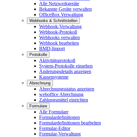
Alle Netzwerkgeräte
Bekannte Geräte verwalten
OfficeBox Verwaltung
Webhooks & Schnittstellen
Webhook-Verwaltung
Webhook-Protokoll
Webhooks verwalten
Webhook bearbeiten
BMD-Import
Protokolle
Aktivitätsprotokoll
System-Protokolle einsehen
Änderungsdetails anzeigen
Kassensysteme
Abrechnung
Abrechnungsstatus anzeigen
weboffice Abrechnung
Zahlungsmittel einrichten
Formulare
Alle Formulare
Formulardefinitionen
Formulardefinitionen bearbeiten
Formular-Editor
Formular-Verwaltung