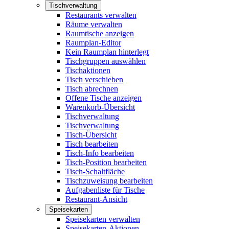
Tischverwaltung
Restaurants verwalten
Räume verwalten
Raumtische anzeigen
Raumplan-Editor
Kein Raumplan hinterlegt
Tischgruppen auswählen
Tischaktionen
Tisch verschieben
Tisch abrechnen
Offene Tische anzeigen
Warenkorb-Übersicht
Tischverwaltung
Tischverwaltung
Tisch-Übersicht
Tisch bearbeiten
Tisch-Info bearbeiten
Tisch-Position bearbeiten
Tisch-Schaltfläche
Tischzuweisung bearbeiten
Aufgabenliste für Tische
Restaurant-Ansicht
Speisekarten
Speisekarten verwalten
Speisekarten-Aktionen