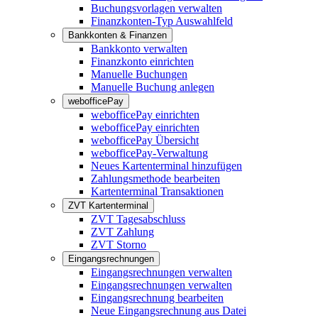
Buchungsvorlagen verwalten
Finanzkonten-Typ Auswahlfeld
Bankkonten & Finanzen
Bankkonto verwalten
Finanzkonto einrichten
Manuelle Buchungen
Manuelle Buchung anlegen
webofficePay
webofficePay einrichten
webofficePay einrichten
webofficePay Übersicht
webofficePay-Verwaltung
Neues Kartenterminal hinzufügen
Zahlungsmethode bearbeiten
Kartenterminal Transaktionen
ZVT Kartenterminal
ZVT Tagesabschluss
ZVT Zahlung
ZVT Storno
Eingangsrechnungen
Eingangsrechnungen verwalten
Eingangsrechnungen verwalten
Eingangsrechnung bearbeiten
Neue Eingangsrechnung aus Datei