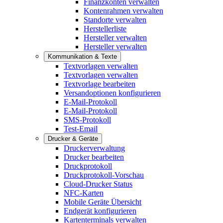
Finanzkonten verwalten
Kontenrahmen verwalten
Standorte verwalten
Herstellerliste
Hersteller verwalten
Hersteller verwalten
Kommunikation & Texte
Textvorlagen verwalten
Textvorlagen verwalten
Textvorlage bearbeiten
Versandoptionen konfigurieren
E-Mail-Protokoll
E-Mail-Protokoll
SMS-Protokoll
Test-Email
Drucker & Geräte
Druckerverwaltung
Drucker bearbeiten
Druckprotokoll
Druckprotokoll-Vorschau
Cloud-Drucker Status
NFC-Karten
Mobile Geräte Übersicht
Endgerät konfigurieren
Kartenterminals verwalten