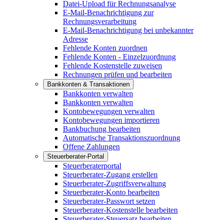
Datei-Upload für Rechnungsanalyse
E-Mail-Benachrichtigung zur
Rechnungsverarbeitung
E-Mail-Benachrichtigung bei unbekannter
Adresse
Fehlende Konten zuordnen
Fehlende Konten - Einzelzuordnung
Fehlende Kostenstelle zuweisen
Rechnungen prüfen und bearbeiten
Bankkonten & Transaktionen
Bankkonten verwalten
Bankkonten verwalten
Kontobewegungen verwalten
Kontobewegungen importieren
Bankbuchung bearbeiten
Automatische Transaktionszuordnung
Offene Zahlungen
Steuerberater-Portal
Steuerberaterportal
Steuerberater-Zugang erstellen
Steuerberater-Zugriffsverwaltung
Steuerberater-Konto bearbeiten
Steuerberater-Passwort setzen
Steuerberater-Kostenstelle bearbeiten
Steuerberater-Steuersatz bearbeiten