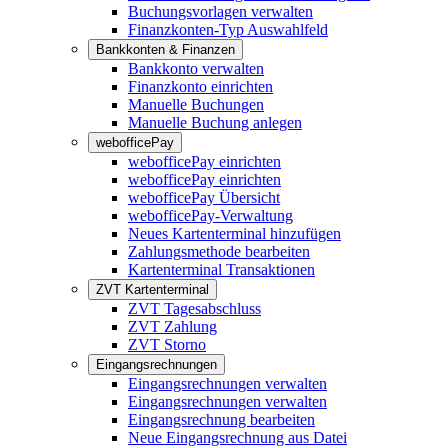
Buchungsvorlagen verwalten
Finanzkonten-Typ Auswahlfeld
Bankkonten & Finanzen
Bankkonto verwalten
Finanzkonto einrichten
Manuelle Buchungen
Manuelle Buchung anlegen
webofficePay
webofficePay einrichten
webofficePay einrichten
webofficePay Übersicht
webofficePay-Verwaltung
Neues Kartenterminal hinzufügen
Zahlungsmethode bearbeiten
Kartenterminal Transaktionen
ZVT Kartenterminal
ZVT Tagesabschluss
ZVT Zahlung
ZVT Storno
Eingangsrechnungen
Eingangsrechnungen verwalten
Eingangsrechnungen verwalten
Eingangsrechnung bearbeiten
Neue Eingangsrechnung aus Datei