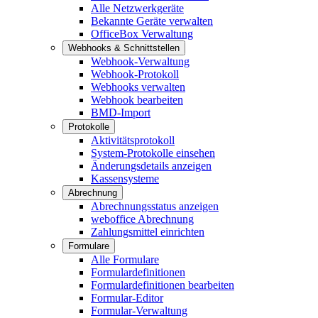
Alle Netzwerkgeräte
Bekannte Geräte verwalten
OfficeBox Verwaltung
Webhooks & Schnittstellen
Webhook-Verwaltung
Webhook-Protokoll
Webhooks verwalten
Webhook bearbeiten
BMD-Import
Protokolle
Aktivitätsprotokoll
System-Protokolle einsehen
Änderungsdetails anzeigen
Kassensysteme
Abrechnung
Abrechnungsstatus anzeigen
weboffice Abrechnung
Zahlungsmittel einrichten
Formulare
Alle Formulare
Formulardefinitionen
Formulardefinitionen bearbeiten
Formular-Editor
Formular-Verwaltung