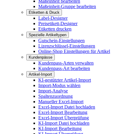
Maßeinheit bearbeiten
Maßeinheit-Gruppe bearbeiten
Etiketten & Druck
Label-Designer
Preisetikett-Designer
Etiketten drucken
Spezielle Artikeltypen
Gutschein-Einstellungen
Lizenzschlüssel-Einstellungen
Online-Shop Einstellungen für Artikel
Kundenpässe
Kundenpass-Arten verwalten
Kundenpass-Art bearbeiten
Artikel-Import
KI-gestützter Artikel-Import
Import-Modus wählen
Import-Analyse
Spaltenzuordnung
Manueller Excel-Import
Excel-Import Datei hochladen
Excel-Import Bearbeitung
Excel-Import Überprüfung
KI-Import Datei hochladen
KI-Import Bearbeitung
KI-Import Überprüfung