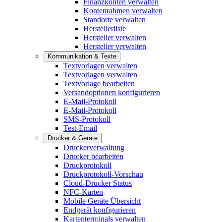
Finanzkonten verwalten
Kontenrahmen verwalten
Standorte verwalten
Herstellerliste
Hersteller verwalten
Hersteller verwalten
Kommunikation & Texte
Textvorlagen verwalten
Textvorlagen verwalten
Textvorlage bearbeiten
Versandoptionen konfigurieren
E-Mail-Protokoll
E-Mail-Protokoll
SMS-Protokoll
Test-Email
Drucker & Geräte
Druckerverwaltung
Drucker bearbeiten
Druckprotokoll
Druckprotokoll-Vorschau
Cloud-Drucker Status
NFC-Karten
Mobile Geräte Übersicht
Endgerät konfigurieren
Kartenterminals verwalten