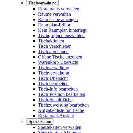
Tischverwaltung
Restaurants verwalten
Räume verwalten
Raumtische anzeigen
Raumplan-Editor
Kein Raumplan hinterlegt
Tischgruppen auswählen
Tischaktionen
Tisch verschieben
Tisch abrechnen
Offene Tische anzeigen
Warenkorb-Übersicht
Tischverwaltung
Tischverwaltung
Tisch-Übersicht
Tisch bearbeiten
Tisch-Info bearbeiten
Tisch-Position bearbeiten
Tisch-Schaltfläche
Tischzuweisung bearbeiten
Aufgabenliste für Tische
Restaurant-Ansicht
Speisekarten
Speisekarten verwalten
Speisekarten-Aktionen