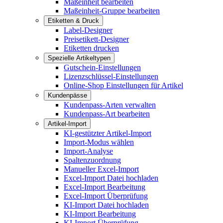
Maßeinheit bearbeiten
Maßeinheit-Gruppe bearbeiten
Etiketten & Druck
Label-Designer
Preisetikett-Designer
Etiketten drucken
Spezielle Artikeltypen
Gutschein-Einstellungen
Lizenzschlüssel-Einstellungen
Online-Shop Einstellungen für Artikel
Kundenpässe
Kundenpass-Arten verwalten
Kundenpass-Art bearbeiten
Artikel-Import
KI-gestützter Artikel-Import
Import-Modus wählen
Import-Analyse
Spaltenzuordnung
Manueller Excel-Import
Excel-Import Datei hochladen
Excel-Import Bearbeitung
Excel-Import Überprüfung
KI-Import Datei hochladen
KI-Import Bearbeitung
KI-Import Überprüfung