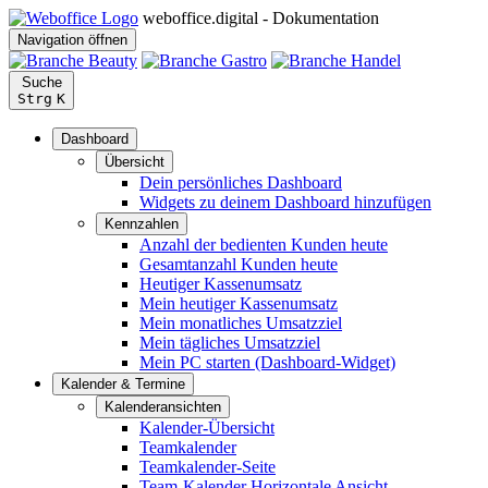
weboffice.digital - Dokumentation
Navigation öffnen
Suche
Strg
K
Dashboard
Übersicht
Dein persönliches Dashboard
Widgets zu deinem Dashboard hinzufügen
Kennzahlen
Anzahl der bedienten Kunden heute
Gesamtanzahl Kunden heute
Heutiger Kassenumsatz
Mein heutiger Kassenumsatz
Mein monatliches Umsatzziel
Mein tägliches Umsatzziel
Mein PC starten (Dashboard-Widget)
Kalender & Termine
Kalenderansichten
Kalender-Übersicht
Teamkalender
Teamkalender-Seite
Team-Kalender Horizontale Ansicht