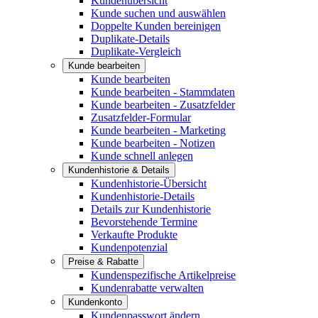
Kundenübersicht
Kunde suchen und auswählen
Doppelte Kunden bereinigen
Duplikate-Details
Duplikate-Vergleich
Kunde bearbeiten
Kunde bearbeiten
Kunde bearbeiten - Stammdaten
Kunde bearbeiten - Zusatzfelder
Zusatzfelder-Formular
Kunde bearbeiten - Marketing
Kunde bearbeiten - Notizen
Kunde schnell anlegen
Kundenhistorie & Details
Kundenhistorie-Übersicht
Kundenhistorie-Details
Details zur Kundenhistorie
Bevorstehende Termine
Verkaufte Produkte
Kundenpotenzial
Preise & Rabatte
Kundenspezifische Artikelpreise
Kundenrabatte verwalten
Kundenkonto
Kundenpasswort ändern