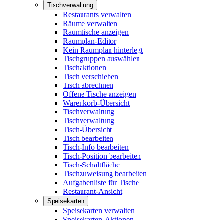
Tischverwaltung
Restaurants verwalten
Räume verwalten
Raumtische anzeigen
Raumplan-Editor
Kein Raumplan hinterlegt
Tischgruppen auswählen
Tischaktionen
Tisch verschieben
Tisch abrechnen
Offene Tische anzeigen
Warenkorb-Übersicht
Tischverwaltung
Tischverwaltung
Tisch-Übersicht
Tisch bearbeiten
Tisch-Info bearbeiten
Tisch-Position bearbeiten
Tisch-Schaltfläche
Tischzuweisung bearbeiten
Aufgabenliste für Tische
Restaurant-Ansicht
Speisekarten
Speisekarten verwalten
Speisekarten-Aktionen