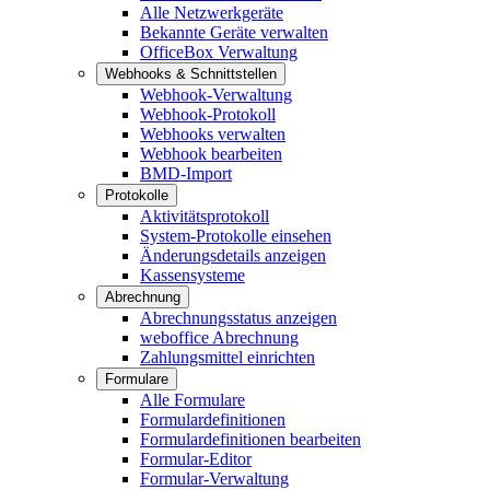
Alle Netzwerkgeräte
Bekannte Geräte verwalten
OfficeBox Verwaltung
Webhooks & Schnittstellen
Webhook-Verwaltung
Webhook-Protokoll
Webhooks verwalten
Webhook bearbeiten
BMD-Import
Protokolle
Aktivitätsprotokoll
System-Protokolle einsehen
Änderungsdetails anzeigen
Kassensysteme
Abrechnung
Abrechnungsstatus anzeigen
weboffice Abrechnung
Zahlungsmittel einrichten
Formulare
Alle Formulare
Formulardefinitionen
Formulardefinitionen bearbeiten
Formular-Editor
Formular-Verwaltung