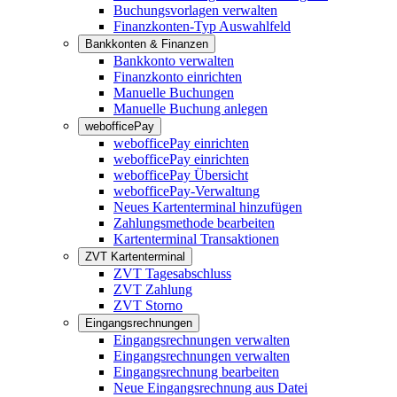
Buchungsvorlagen verwalten
Finanzkonten-Typ Auswahlfeld
Bankkonten & Finanzen
Bankkonto verwalten
Finanzkonto einrichten
Manuelle Buchungen
Manuelle Buchung anlegen
webofficePay
webofficePay einrichten
webofficePay einrichten
webofficePay Übersicht
webofficePay-Verwaltung
Neues Kartenterminal hinzufügen
Zahlungsmethode bearbeiten
Kartenterminal Transaktionen
ZVT Kartenterminal
ZVT Tagesabschluss
ZVT Zahlung
ZVT Storno
Eingangsrechnungen
Eingangsrechnungen verwalten
Eingangsrechnungen verwalten
Eingangsrechnung bearbeiten
Neue Eingangsrechnung aus Datei