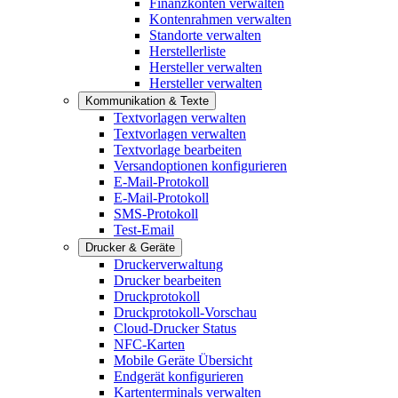
Finanzkonten verwalten
Kontenrahmen verwalten
Standorte verwalten
Herstellerliste
Hersteller verwalten
Hersteller verwalten
Kommunikation & Texte
Textvorlagen verwalten
Textvorlagen verwalten
Textvorlage bearbeiten
Versandoptionen konfigurieren
E-Mail-Protokoll
E-Mail-Protokoll
SMS-Protokoll
Test-Email
Drucker & Geräte
Druckerverwaltung
Drucker bearbeiten
Druckprotokoll
Druckprotokoll-Vorschau
Cloud-Drucker Status
NFC-Karten
Mobile Geräte Übersicht
Endgerät konfigurieren
Kartenterminals verwalten