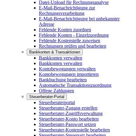
Datei-Upload für Rechnungsanalyse
E-Mail-Benachrichtigung zur
Rechnungsverarbeitung
E-Mail-Benachrichtigung bei unbekannter
Adresse
Fehlende Konten zuordnen
Fehlende Konten - Einzelzuordnung
Fehlende Kostenstelle zuweisen
Rechnungen prüfen und bearbeiten
Bankkonten & Transaktionen
Bankkonten verwalten
Bankkonten verwalten
Kontobewegungen verwalten
Kontobewegungen importieren
Bankbuchung bearbeiten
Automatische Transaktionszuordnung
Offene Zahlungen
Steuerberater-Portal
Steuerberaterportal
Steuerberater-Zugang erstellen
Steuerberater-Zugriffsverwaltung
Steuerberater-Konto bearbeiten
Steuerberater-Passwort setzen
Steuerberater-Kostenstelle bearbeiten
Steuerberater-Steuersatz bearbeiten