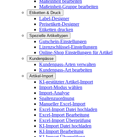
Maßeinheit bearbeiten
Maßeinheit-Gruppe bearbeiten
Etiketten & Druck
Label-Designer
Preisetikett-Designer
Etiketten drucken
Spezielle Artikeltypen
Gutschein-Einstellungen
Lizenzschlüssel-Einstellungen
Online-Shop Einstellungen für Artikel
Kundenpässe
Kundenpass-Arten verwalten
Kundenpass-Art bearbeiten
Artikel-Import
KI-gestützter Artikel-Import
Import-Modus wählen
Import-Analyse
Spaltenzuordnung
Manueller Excel-Import
Excel-Import Datei hochladen
Excel-Import Bearbeitung
Excel-Import Überprüfung
KI-Import Datei hochladen
KI-Import Bearbeitung
KI-Import Überprüfung