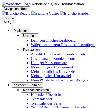
weboffice.digital - Dokumentation
Navigation öffnen
Suche
Strg
K
Dashboard
Übersicht
Dein persönliches Dashboard
Widgets zu deinem Dashboard hinzufügen
Kennzahlen
Anzahl der bedienten Kunden heute
Gesamtanzahl Kunden heute
Heutiger Kassenumsatz
Mein heutiger Kassenumsatz
Mein monatliches Umsatzziel
Mein tägliches Umsatzziel
Mein PC starten (Dashboard-Widget)
Kalender & Termine
Kalenderansichten
Kalender-Übersicht
Teamkalender
Teamkalender-Seite
Team-Kalender Horizontale Ansicht