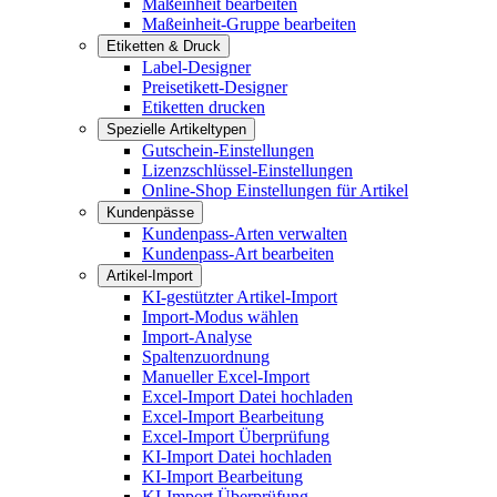
Maßeinheit bearbeiten
Maßeinheit-Gruppe bearbeiten
Etiketten & Druck
Label-Designer
Preisetikett-Designer
Etiketten drucken
Spezielle Artikeltypen
Gutschein-Einstellungen
Lizenzschlüssel-Einstellungen
Online-Shop Einstellungen für Artikel
Kundenpässe
Kundenpass-Arten verwalten
Kundenpass-Art bearbeiten
Artikel-Import
KI-gestützter Artikel-Import
Import-Modus wählen
Import-Analyse
Spaltenzuordnung
Manueller Excel-Import
Excel-Import Datei hochladen
Excel-Import Bearbeitung
Excel-Import Überprüfung
KI-Import Datei hochladen
KI-Import Bearbeitung
KI-Import Überprüfung