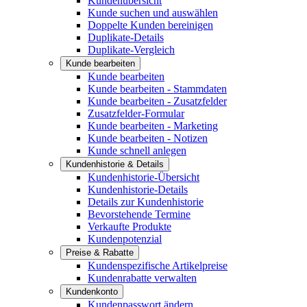
Kundenübersicht
Kunde suchen und auswählen
Doppelte Kunden bereinigen
Duplikate-Details
Duplikate-Vergleich
Kunde bearbeiten
Kunde bearbeiten
Kunde bearbeiten - Stammdaten
Kunde bearbeiten - Zusatzfelder
Zusatzfelder-Formular
Kunde bearbeiten - Marketing
Kunde bearbeiten - Notizen
Kunde schnell anlegen
Kundenhistorie & Details
Kundenhistorie-Übersicht
Kundenhistorie-Details
Details zur Kundenhistorie
Bevorstehende Termine
Verkaufte Produkte
Kundenpotenzial
Preise & Rabatte
Kundenspezifische Artikelpreise
Kundenrabatte verwalten
Kundenkonto
Kundenpasswort ändern